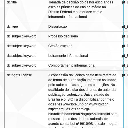
dc.title
Tomada de decisão do gestor escolar das
pt_
escolas públicas de ensino médio no
Distrito Federal e a interface com o
letramento informacional
dc.type
Dissertação
pt_
dc.subject.keyword
Processo decisório
pt_
dc.subject.keyword
Gestão escolar
pt_
dc.subject.keyword
Letramento informacional
pt_
dc.subject.keyword
Comportamento informacional
pt_
dc.rights.license
A concessão da licença deste item refere-se
pt_
ao termo de autorização impresso assinado
pelo autor com as seguintes condições: Na
qualidade de titular dos direitos de autor da
publicação, autorizo a Universidade de
Brasília e o IBICT a disponibilizar por meio
dos sites www.bce.unb.br, www.ibict.br,
http://hercules.vtls.com/cgi-
bin/ndltd/chameleon?lng=pt&skin=ndltd sem
ressarcimento dos direitos autorais, de
acordo com a Lei nº 9610/98, o texto integral