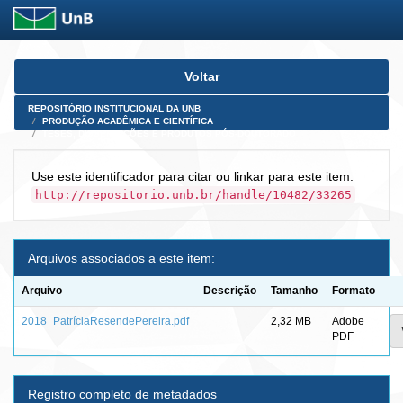
Skip
Voltar
navigation
REPOSITÓRIO INSTITUCIONAL DA UNB
PRODUÇÃO ACADÊMICA E CIENTÍFICA
TESES, DISSERTAÇÕES E PRODUTOS PÓS-DOUTORADO
Use este identificador para citar ou linkar para este item:
http://repositorio.unb.br/handle/10482/33265
Arquivos associados a este item:
Arquivo
Descrição
Tamanho
Formato
2018_PatríciaResendePereira.pdf
2,32 MB
Adobe
PDF
Registro completo de metadados