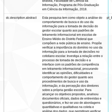
Brasília, Faculdade de Ciência da
Informação, Programa de Pós-Graduação
em Ciência da Informação, 2018.
dc.description.abstract
Esta pesquisa tem como objeto a análise do
pt_
comportamento de busca e do uso da
informação para a tomada de decisão do
gestor escolar quanto aos padrões de
letramento informacional em escolas de
Ensino Médio do Distrito Federal que
compõem a rede pública de ensino. Propõe
verificar a importância do domínio no uso da
informação para a tomada de decisões no
cotidiano escolar. Investiga a relação entre o
processo de tomada de decisão e a
interface com os padrões de competência
em letramento informacional, procurando
identificar as opiniões, dificuldades e
comportamento do gestor quanto aos
procedimentos de busca e uso da
informação, e da percepção dos diretores
sobre a própria gestão escolar. Para
alcançar os objetivos propostos, analisou
documentos oficiais, dados de entrevistas e
questionários, e fez-se uso de abordagens
quantitativas e qualitativas na coleta e
análise dos dados, que permitiram verificar