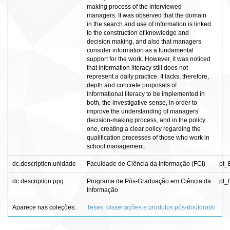
making process of the interviewed
managers. It was observed that the domain
in the search and use of information is linked
to the construction of knowledge and
decision making, and also that managers
consider information as a fundamental
support for the work. However, it was noticed
that information literacy still does not
represent a daily practice. It lacks, therefore,
depth and concrete proposals of
informational literacy to be implemented in
both, the investigative sense, in order to
improve the understanding of managers’
decision-making process, and in the policy
one, creating a clear policy regarding the
qualification processes of those who work in
school management.
dc.description.unidade
Faculdade de Ciência da Informação (FCI)
pt_
dc.description.ppg
Programa de Pós-Graduação em Ciência da
pt_
Informação
Aparece nas coleções:
Teses, dissertações e produtos pós-doutorado