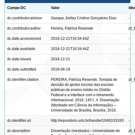
Campo DC
Valor
Idi
dc.contributor.advisor
Gasque, Kelley Cristine Gonçalves Dias
-
dc.contributor.author
Pereira, Patrícia Resende
pt_
dc.date.accessioned
2018-12-21T16:34:44Z
-
dc.date.available
2018-12-21T16:34:44Z
-
dc.date.issued
2018-12-21
-
dc.date.submitted
2018-06-18
-
dc.identifier.citation
PEREIRA, Patrícia Resende. Tomada de
pt_
decisão do gestor escolar das escolas
públicas de ensino médio no Distrito
Federal e a interface com o letramento
informacional. 2018. 145 f., il. Dissertação
(Mestrado em Ciência da Informação)—
Universidade de Brasília, Brasília, 2018.
dc.identifier.uri
http://repositorio.unb.br/handle/10482/33265
-
dc.description
Dissertação (mestrado)—Universidade de
pt_