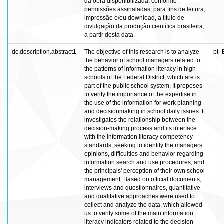
da obra disponibilizada, conforme
permissões assinaladas, para fins de leitura,
impressão e/ou download, a título de
divulgação da produção científica brasileira,
a partir desta data.
dc.description.abstract1
The objective of this research is to analyze
pt_
the behavior of school managers related to
the patterns of information literacy in high
schools of the Federal District, which are is
part of the public school system. It proposes
to verify the importance of the expertise in
the use of the information for work planning
and decisionmaking in school daily issues. It
investigates the relationship between the
decision-making process and its interface
with the information literacy competency
standards, seeking to identify the managers’
opinions, difficulties and behavior regarding
information search and use procedures, and
the principals' perception of their own school
management. Based on official documents,
interviews and questionnaires, quantitative
and qualitative approaches were used to
collect and analyze the data, which allowed
us to verify some of the main information
literacy indicators related to the decision-