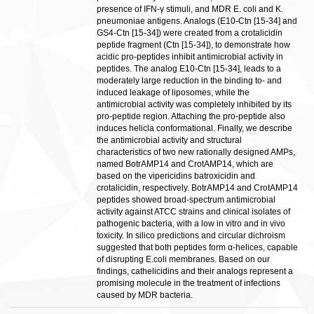
presence of IFN-γ stimuli, and MDR E. coli and K.
pneumoniae antigens. Analogs (E10-Ctn [15-34] and
GS4-Ctn [15-34]) were created from a crotalicidin
peptide fragment (Ctn [15-34]), to demonstrate how
acidic pro-peptides inhibit antimicrobial activity in
peptides. The analog E10-Ctn [15-34], leads to a
moderately large reduction in the binding to- and
induced leakage of liposomes, while the
antimicrobial activity was completely inhibited by its
pro-peptide region. Attaching the pro-peptide also
induces helicla conformational. Finally, we describe
the antimicrobial activity and structural
characteristics of two new rationally designed AMPs,
named BotrAMP14 and CrotAMP14, which are
based on the vipericidins batroxicidin and
crotalicidin, respectively. BotrAMP14 and CrotAMP14
peptides showed broad-spectrum antimicrobial
activity against ATCC strains and clinical isolates of
pathogenic bacteria, with a low in vitro and in vivo
toxicity. In silico predictions and circular dichroism
suggested that both peptides form α-helices, capable
of disrupting E.coli membranes. Based on our
findings, cathelicidins and their analogs represent a
promising molecule in the treatment of infections
caused by MDR bacteria.