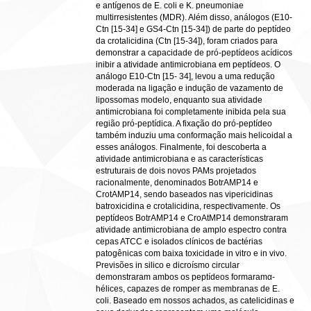
e antígenos de E. coli e K. pneumoniae
multirresistentes (MDR). Além disso, análogos (E10-
Ctn [15-34] e GS4-Ctn [15-34]) de parte do peptídeo
da crotalicidina (Ctn [15-34]), foram criados para
demonstrar a capacidade de pró-peptídeos acídicos
inibir a atividade antimicrobiana em peptídeos. O
análogo E10-Ctn [15- 34], levou a uma redução
moderada na ligação e indução de vazamento de
lipossomas modelo, enquanto sua atividade
antimicrobiana foi completamente inibida pela sua
região pró-peptídica. A fixação do pró-peptídeo
também induziu uma conformação mais helicoidal a
esses análogos. Finalmente, foi descoberta a
atividade antimicrobiana e as características
estruturais de dois novos PAMs projetados
racionalmente, denominados BotrAMP14 e
CrotAMP14, sendo baseados nas vipericidinas
batroxicidina e crotalicidina, respectivamente. Os
peptídeos BotrAMP14 e CroAtMP14 demonstraram
atividade antimicrobiana de amplo espectro contra
cepas ATCC e isolados clínicos de bactérias
patogênicas com baixa toxicidade in vitro e in vivo.
Previsões in silico e dicroísmo circular
demonstraram ambos os peptídeos formaramα-
hélices, capazes de romper as membranas de E.
coli. Baseado em nossos achados, as catelicidinas e