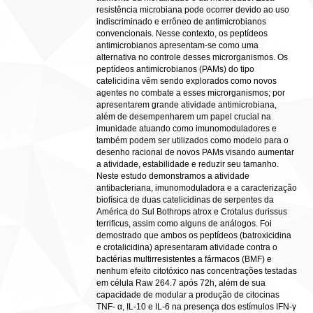
resistência microbiana pode ocorrer devido ao uso
indiscriminado e errôneo de antimicrobianos
convencionais. Nesse contexto, os peptídeos
antimicrobianos apresentam-se como uma
alternativa no controle desses microrganismos. Os
peptídeos antimicrobianos (PAMs) do tipo
catelicidina vêm sendo explorados como novos
agentes no combate a esses microrganismos; por
apresentarem grande atividade antimicrobiana,
além de desempenharem um papel crucial na
imunidade atuando como imunomoduladores e
também podem ser utilizados como modelo para o
desenho racional de novos PAMs visando aumentar
a atividade, estabilidade e reduzir seu tamanho.
Neste estudo demonstramos a atividade
antibacteriana, imunomoduladora e a caracterização
biofísica de duas catelicidinas de serpentes da
América do Sul Bothrops atrox e Crotalus durissus
terrificus, assim como alguns de análogos. Foi
demostrado que ambos os peptídeos (batroxicidina
e crotalicidina) apresentaram atividade contra o
bactérias multirresistentes a fármacos (BMF) e
nenhum efeito citotóxico nas concentrações testadas
em célula Raw 264.7 após 72h, além de sua
capacidade de modular a produção de citocinas
TNF- α, IL-10 e IL-6 na presença dos estímulos IFN-γ