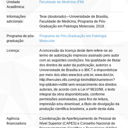
Unidade
Faculdade de Medicina (FM)
Acadêmica:
Informações
Tese (doutorado)—Universidade de Brasília,
adicionais:
Faculdade de Medicina, Programa de Pós-
Graduação em Patologia Molecular, 2018.
Programa de pós-
Programa de Pós-Graduação em Patologia
graduação:
Molecular
Licença:
A concessão da licença deste item refere-se ao
termo de autorização impresso assinado pelo autor
com as seguintes condições: Na qualidade de titular
dos direitos de autor da publicação, autorizo a
Universidade de Brasília e o IBICT a disponibilizar
por meio dos sites www.bce.unb.br, www.ibict.br,
http://hercules.vtls.com/cgi-bin/ndltd/chameleon?
lng=pt&skin=ndltd sem ressarcimento dos direitos
autorais, de acordo com a Lei nº 9610/98, o texto
integral da obra disponibilizada, conforme
permissões assinaladas, para fins de leitura,
impressão e/ou download, a título de divulgação da
produção científica brasileira, a partir desta data.
Agência
Coordenação de Aperfeiçoamento de Pessoal de
financiadora:
Nível Superior (CAPES) e Conselho Nacional de