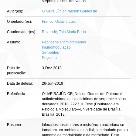
serpente e seus derivados
Autor(es):
Oliveira Júnior, Nelson Gomes de
Orientador(es):
Franco, Octávio Luiz
Coorientador(es):
Rezende, Taia Maria Berto
Assunto:
Peptídeos antimicrobianos
Imunomodulação
Serpentes
Peçonha
Data de
3-Dez-2018
publicação:
Data de defesa:
26-Jun-2018
Referência:
OLIVEIRA JÚNIOR, Nelson Gomes de. Potencial
antimicrobiano de catelicidinas de serpente e seus
derivados. 2018. 222 f., il. Tese (Doutorado em
Patologia Molecular)—Universidade de Brasília,
Brasília, 2018.
Resumo:
Infecções hospitalares e resistência bacteriana se
tornaram um problema mundial, contribuindo para o
aumento da mortalidade e da morbidade. Essa