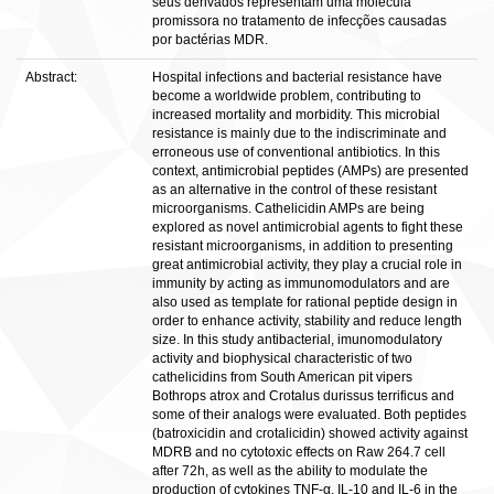
seus derivados representam uma molécula
promissora no tratamento de infecções causadas
por bactérias MDR.
Abstract:
Hospital infections and bacterial resistance have
become a worldwide problem, contributing to
increased mortality and morbidity. This microbial
resistance is mainly due to the indiscriminate and
erroneous use of conventional antibiotics. In this
context, antimicrobial peptides (AMPs) are presented
as an alternative in the control of these resistant
microorganisms. Cathelicidin AMPs are being
explored as novel antimicrobial agents to fight these
resistant microorganisms, in addition to presenting
great antimicrobial activity, they play a crucial role in
immunity by acting as immunomodulators and are
also used as template for rational peptide design in
order to enhance activity, stability and reduce length
size. In this study antibacterial, imunomodulatory
activity and biophysical characteristic of two
cathelicidins from South American pit vipers
Bothrops atrox and Crotalus durissus terrificus and
some of their analogs were evaluated. Both peptides
(batroxicidin and crotalicidin) showed activity against
MDRB and no cytotoxic effects on Raw 264.7 cell
after 72h, as well as the ability to modulate the
production of cytokines TNF-α, IL-10 and IL-6 in the