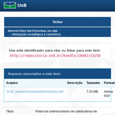
Skip
Voltar
navigation
REPOSITÓRIO INSTITUCIONAL DA UNB
PRODUÇÃO ACADÊMICA E CIENTÍFICA
TESES, DISSERTAÇÕES E PRODUTOS PÓS-DOUTORADO
Use este identificador para citar ou linkar para este item:
http://repositorio.unb.br/handle/10482/33258
Arquivos associados a este item:
Arquivo
Descrição
Tamanho
Format
2018_NelsonGomesdeOliveiraJúnior.pdf
7,53 MB
Adobe
PDF
Título:
Potencial antimicrobiano de catelicidinas de