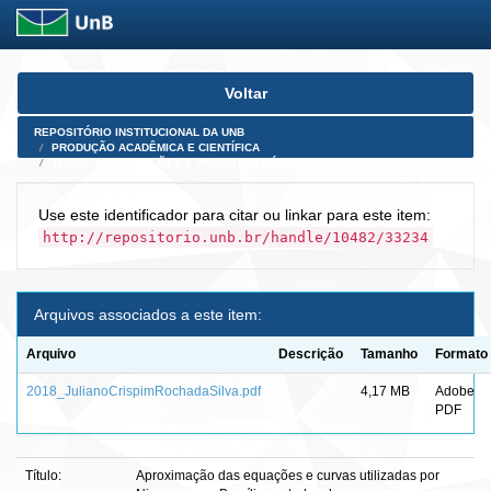
Skip
Voltar
navigation
REPOSITÓRIO INSTITUCIONAL DA UNB
PRODUÇÃO ACADÊMICA E CIENTÍFICA
TESES, DISSERTAÇÕES E PRODUTOS PÓS-DOUTORADO
Use este identificador para citar ou linkar para este item:
http://repositorio.unb.br/handle/10482/33234
Arquivos associados a este item:
Arquivo
Descrição
Tamanho
Formato
2018_JulianoCrispimRochadaSilva.pdf
4,17 MB
Adobe
PDF
Título:
Aproximação das equações e curvas utilizadas por