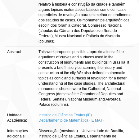
relativo à história e construção da cidade e também
alguns tópicos matemáticos básicos como cônicas e
superfícies de revolução para um melhor entendimento
dos estudos de casos. Os monumentos arquitetônicos
escolhidos foram a Catedral, Congresso Nacional
(cúpulas da Câmara dos Deputados e Senado
Federal), Museu Nacional e Palácio da Alvorada
(colunas).
Abstract:
This work proposes possible approximations of the
equations of curves and surfaces used in the
construction of monuments and buildings in Brasília. It
presents a brief history concerning the history and
construction of the city. We also defined mathematic
topics as conic and surfaces of revolution for a better
understanding of the case studies. The architectural
monuments chosen were the Cathedral, National
Congress (domes of the Chamber of Deputies and
Federal Senate), National Museum and Alvorada
Palace (columns).
Unidade
Instituto de Ciências Exatas (IE)
Acadêmica:
Departamento de Matemática (IE MAT)
Informações
Dissertação (mestrado)—Universidade de Brasília,
adicionais:
Instituto de Ciências Exatas, Departamento de