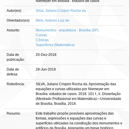
Niemeyer em Brasília : estudos de casos
Autor(es):
Silva, Juliano Crispim Rocha da
Orientador(es):
Melo, Antonio Luiz de
Assunto:
Monumentos - arquitetura - Brasília (DF)
Curvas
Cônicas
Superfícies (Matemática)
Data de
20-Dez-2018
publicação:
Data de
28-Jun-2018
defesa:
Referência:
SILVA, Juliano Crispim Rocha da. Aproximação das
equações e curvas utilizadas por Niemeyer em
Brasília: estudos de casos. 2018. 101 f., il. Dissertação
(Mestrado Profissional em Matemática)—Universidade
de Brasília, Brasília, 2018.
Resumo:
Este trabalho propõe possíveis aproximações das
formas, expressões e equações das curvas e
superfícies utilizadas na construção dos monumentos e
edifícios de Brasília. Apresenta um breve histórico