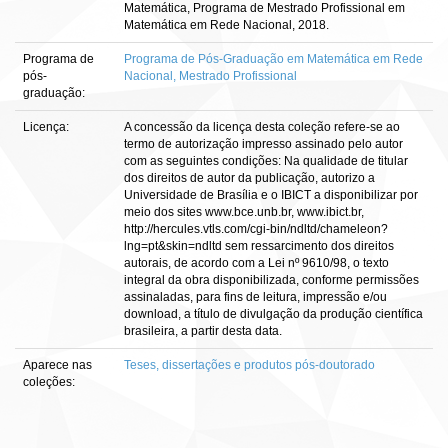
Matemática, Programa de Mestrado Profissional em
Matemática em Rede Nacional, 2018.
Programa de
Programa de Pós-Graduação em Matemática em Rede
pós-
Nacional, Mestrado Profissional
graduação:
Licença:
A concessão da licença desta coleção refere-se ao
termo de autorização impresso assinado pelo autor
com as seguintes condições: Na qualidade de titular
dos direitos de autor da publicação, autorizo a
Universidade de Brasília e o IBICT a disponibilizar por
meio dos sites www.bce.unb.br, www.ibict.br,
http://hercules.vtls.com/cgi-bin/ndltd/chameleon?
lng=pt&skin=ndltd sem ressarcimento dos direitos
autorais, de acordo com a Lei nº 9610/98, o texto
integral da obra disponibilizada, conforme permissões
assinaladas, para fins de leitura, impressão e/ou
download, a título de divulgação da produção científica
brasileira, a partir desta data.
Aparece nas
Teses, dissertações e produtos pós-doutorado
coleções: