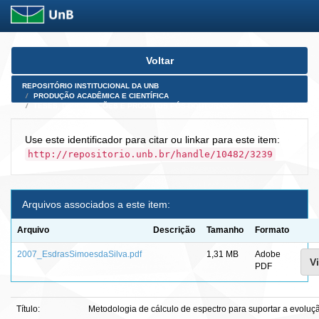
Skip
Voltar
navigation
REPOSITÓRIO INSTITUCIONAL DA UNB
PRODUÇÃO ACADÊMICA E CIENTÍFICA
TESES, DISSERTAÇÕES E PRODUTOS PÓS-DOUTORADO
Use este identificador para citar ou linkar para este item:
http://repositorio.unb.br/handle/10482/3239
Arquivos associados a este item:
Arquivo
Descrição
Tamanho
Formato
2007_EsdrasSimoesdaSilva.pdf
1,31 MB
Adobe
Vi
PDF
Título:
Metodologia de cálculo de espectro para suportar a evoluç