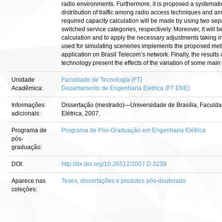
radio environments. Furthermore, it is proposed a systematic
distribution of traffic among radio access techniques and
required capacity calculation will be made by using two sepa
switched service categories, respectively. Moreover, it will
calculation and to apply the necessary adjustments taking i
used for simulating sceneries implements the proposed metho
application on Brasil Telecom’s network. Finally, the results
technology present the effects of the variation of some mai
Unidade
Faculdade de Tecnologia (FT)
Acadêmica:
Departamento de Engenharia Elétrica (FT ENE)
Informações
Dissertação (mestrado)—Universidade de Brasília, Faculd
adicionais:
Elétrica, 2007.
Programa de
Programa de Pós-Graduação em Engenharia Elétrica
pós-
graduação:
DOI:
http://dx.doi.org/10.26512/2007.D.3239
Aparece nas
Teses, dissertações e produtos pós-doutorado
coleções: