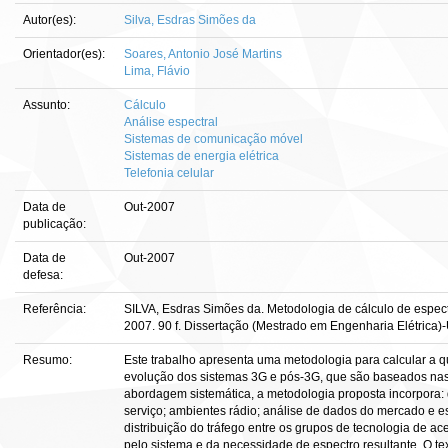
Autor(es):
Silva, Esdras Simões da
Orientador(es):
Soares, Antonio José Martins
Lima, Flávio
Assunto:
Cálculo
Análise espectral
Sistemas de comunicação móvel
Sistemas de energia elétrica
Telefonia celular
Data de
Out-2007
publicação:
Data de
Out-2007
defesa:
Referência:
SILVA, Esdras Simões da. Metodologia de cálculo de espect
2007. 90 f. Dissertação (Mestrado em Engenharia Elétrica)-U
Resumo:
Este trabalho apresenta uma metodologia para calcular a q
evolução dos sistemas 3G e pós-3G, que são baseados na
abordagem sistemática, a metodologia proposta incorpora: 
serviço; ambientes rádio; análise de dados do mercado e es
distribuição do tráfego entre os grupos de tecnologia de a
pelo sistema e da necessidade de espectro resultante. O te