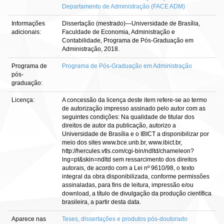
Departamento de Administração (FACE ADM)
Informações
Dissertação (mestrado)—Universidade de Brasília,
adicionais:
Faculdade de Economia, Administração e
Contabilidade, Programa de Pós-Graduação em
Administração, 2018.
Programa de
Programa de Pós-Graduação em Administração
pós-
graduação:
Licença:
A concessão da licença deste item refere-se ao termo
de autorização impresso assinado pelo autor com as
seguintes condições: Na qualidade de titular dos
direitos de autor da publicação, autorizo a
Universidade de Brasília e o IBICT a disponibilizar por
meio dos sites www.bce.unb.br, www.ibict.br,
http://hercules.vtls.com/cgi-bin/ndltd/chameleon?
lng=pt&skin=ndltd sem ressarcimento dos direitos
autorais, de acordo com a Lei nº 9610/98, o texto
integral da obra disponibilizada, conforme permissões
assinaladas, para fins de leitura, impressão e/ou
download, a título de divulgação da produção científica
brasileira, a partir desta data.
Aparece nas
Teses, dissertações e produtos pós-doutorado