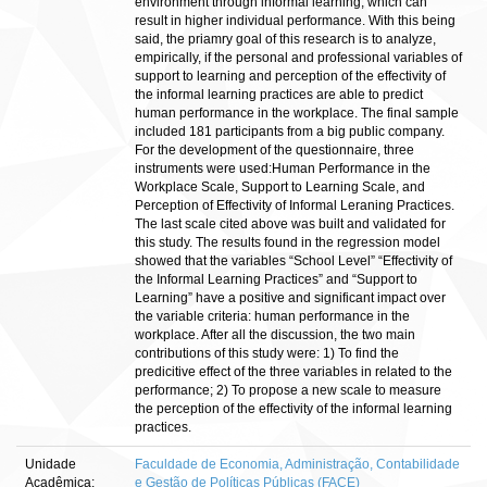
environment through informal learning, which can
result in higher individual performance. With this being
said, the priamry goal of this research is to analyze,
empirically, if the personal and professional variables of
support to learning and perception of the effectivity of
the informal learning practices are able to predict
human performance in the workplace. The final sample
included 181 participants from a big public company.
For the development of the questionnaire, three
instruments were used:Human Performance in the
Workplace Scale, Support to Learning Scale, and
Perception of Effectivity of Informal Leraning Practices.
The last scale cited above was built and validated for
this study. The results found in the regression model
showed that the variables “School Level” “Effectivity of
the Informal Learning Practices” and “Support to
Learning” have a positive and significant impact over
the variable criteria: human performance in the
workplace. After all the discussion, the two main
contributions of this study were: 1) To find the
predicitive effect of the three variables in related to the
performance; 2) To propose a new scale to measure
the perception of the effectivity of the informal learning
practices.
Unidade
Faculdade de Economia, Administração, Contabilidade
Acadêmica:
e Gestão de Políticas Públicas (FACE)