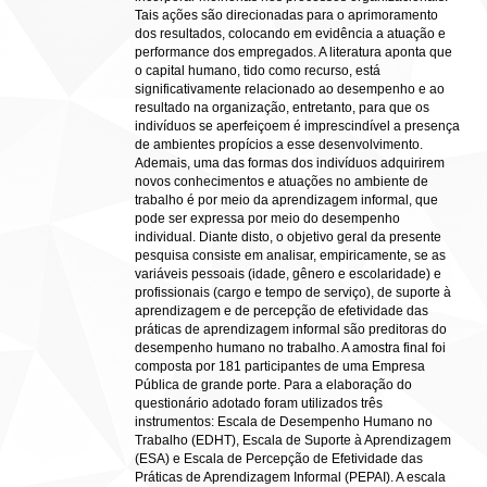
Tais ações são direcionadas para o aprimoramento
dos resultados, colocando em evidência a atuação e
performance dos empregados. A literatura aponta que
o capital humano, tido como recurso, está
significativamente relacionado ao desempenho e ao
resultado na organização, entretanto, para que os
indivíduos se aperfeiçoem é imprescindível a presença
de ambientes propícios a esse desenvolvimento.
Ademais, uma das formas dos indivíduos adquirirem
novos conhecimentos e atuações no ambiente de
trabalho é por meio da aprendizagem informal, que
pode ser expressa por meio do desempenho
individual. Diante disto, o objetivo geral da presente
pesquisa consiste em analisar, empiricamente, se as
variáveis pessoais (idade, gênero e escolaridade) e
profissionais (cargo e tempo de serviço), de suporte à
aprendizagem e de percepção de efetividade das
práticas de aprendizagem informal são preditoras do
desempenho humano no trabalho. A amostra final foi
composta por 181 participantes de uma Empresa
Pública de grande porte. Para a elaboração do
questionário adotado foram utilizados três
instrumentos: Escala de Desempenho Humano no
Trabalho (EDHT), Escala de Suporte à Aprendizagem
(ESA) e Escala de Percepção de Efetividade das
Práticas de Aprendizagem Informal (PEPAI). A escala