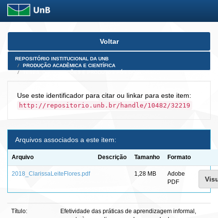
Skip
Voltar
navigation
REPOSITÓRIO INSTITUCIONAL DA UNB
PRODUÇÃO ACADÊMICA E CIENTÍFICA
TESES, DISSERTAÇÕES E PRODUTOS PÓS-DOUTORADO
Use este identificador para citar ou linkar para este item:
http://repositorio.unb.br/handle/10482/32219
Arquivos associados a este item:
Arquivo
Descrição
Tamanho
Formato
2018_ClarissaLeiteFlores.pdf
1,28 MB
Adobe
Visu
PDF
Título:
Efetividade das práticas de aprendizagem informal,