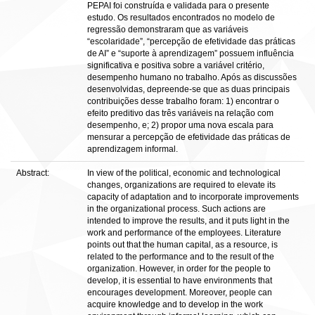
PEPAI foi construída e validada para o presente
estudo. Os resultados encontrados no modelo de
regressão demonstraram que as variáveis
“escolaridade”, “percepção de efetividade das práticas
de AI” e “suporte à aprendizagem” possuem influência
significativa e positiva sobre a variável critério,
desempenho humano no trabalho. Após as discussões
desenvolvidas, depreende-se que as duas principais
contribuições desse trabalho foram: 1) encontrar o
efeito preditivo das três variáveis na relação com
desempenho, e; 2) propor uma nova escala para
mensurar a percepção de efetividade das práticas de
aprendizagem informal.
Abstract:
In view of the political, economic and technological
changes, organizations are required to elevate its
capacity of adaptation and to incorporate improvements
in the organizational process. Such actions are
intended to improve the results, and it puts light in the
work and performance of the employees. Literature
points out that the human capital, as a resource, is
related to the performance and to the result of the
organization. However, in order for the people to
develop, it is essential to have environments that
encourages development. Moreover, people can
acquire knowledge and to develop in the work