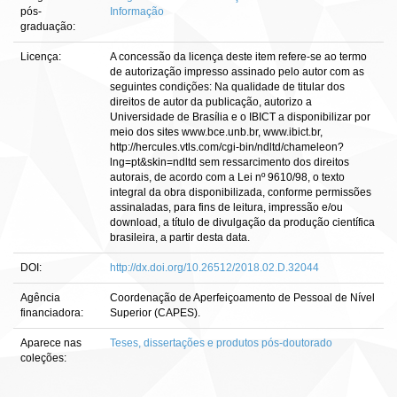
pós-
Informação
graduação:
Licença:
A concessão da licença deste item refere-se ao termo
de autorização impresso assinado pelo autor com as
seguintes condições: Na qualidade de titular dos
direitos de autor da publicação, autorizo a
Universidade de Brasília e o IBICT a disponibilizar por
meio dos sites www.bce.unb.br, www.ibict.br,
http://hercules.vtls.com/cgi-bin/ndltd/chameleon?
lng=pt&skin=ndltd sem ressarcimento dos direitos
autorais, de acordo com a Lei nº 9610/98, o texto
integral da obra disponibilizada, conforme permissões
assinaladas, para fins de leitura, impressão e/ou
download, a título de divulgação da produção científica
brasileira, a partir desta data.
DOI:
http://dx.doi.org/10.26512/2018.02.D.32044
Agência
Coordenação de Aperfeiçoamento de Pessoal de Nível
financiadora:
Superior (CAPES).
Aparece nas
Teses, dissertações e produtos pós-doutorado
coleções: