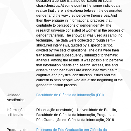
gestation a gender is attributed, based on social
characteristics. At some point in life, some individuals
realize that there is dysphoria between the designated
gender and the way they perceive themselves. And
then they engage in informational practices that
contribute to perceptions of gender identity. The
research universe consisted of women in the process of
gender transition. The snowball was used as sampling
technique. The data were collected through semi-
structured interviews, guided by a specific script,
divided by five sets of questions. The data were then
transcribed and subsequently submitted to thematic
analysis. Among the results, it was possible to perceive
that information needs and search, access, use and
dissemination behaviors are associated with health,
cognitive and physical construction issues and the
concern to help people who are at the beginning of the
gender transition process.
Unidade
Faculdade de Ciência da Informação (FCI)
Acadêmica:
Informações
Dissertação (mestrado)—Universidade de Brasília,
adicionais:
Faculdade de Ciência da Informação, Programa de
Pós-Graduação em Ciência da Informação, 2018.
Programa de
Programa de Pós-Graduação em Ciência da