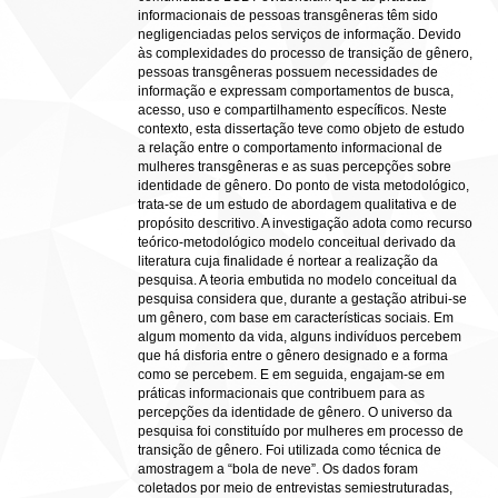
informacionais de pessoas transgêneras têm sido
negligenciadas pelos serviços de informação. Devido
às complexidades do processo de transição de gênero,
pessoas transgêneras possuem necessidades de
informação e expressam comportamentos de busca,
acesso, uso e compartilhamento específicos. Neste
contexto, esta dissertação teve como objeto de estudo
a relação entre o comportamento informacional de
mulheres transgêneras e as suas percepções sobre
identidade de gênero. Do ponto de vista metodológico,
trata-se de um estudo de abordagem qualitativa e de
propósito descritivo. A investigação adota como recurso
teórico-metodológico modelo conceitual derivado da
literatura cuja finalidade é nortear a realização da
pesquisa. A teoria embutida no modelo conceitual da
pesquisa considera que, durante a gestação atribui-se
um gênero, com base em características sociais. Em
algum momento da vida, alguns indivíduos percebem
que há disforia entre o gênero designado e a forma
como se percebem. E em seguida, engajam-se em
práticas informacionais que contribuem para as
percepções da identidade de gênero. O universo da
pesquisa foi constituído por mulheres em processo de
transição de gênero. Foi utilizada como técnica de
amostragem a “bola de neve”. Os dados foram
coletados por meio de entrevistas semiestruturadas,