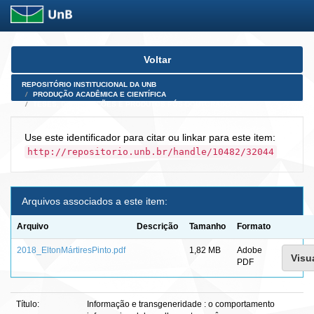
Skip
Voltar
navigation
REPOSITÓRIO INSTITUCIONAL DA UNB
PRODUÇÃO ACADÊMICA E CIENTÍFICA
TESES, DISSERTAÇÕES E PRODUTOS PÓS-DOUTORADO
Use este identificador para citar ou linkar para este item:
http://repositorio.unb.br/handle/10482/32044
Arquivos associados a este item:
Arquivo
Descrição
Tamanho
Formato
2018_EltonMártiresPinto.pdf
1,82 MB
Adobe
Visua
PDF
Título:
Informação e transgeneridade : o comportamento