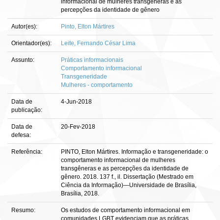
informacional de mulheres transgêneras e as
percepções da identidade de gênero
Autor(es):
Pinto, Elton Mártires
Orientador(es):
Leite, Fernando César Lima
Assunto:
Práticas informacionais
Comportamento informacional
Transgeneridade
Mulheres - comportamento
Data de
4-Jun-2018
publicação:
Data de
20-Fev-2018
defesa:
Referência:
PINTO, Elton Mártires. Informação e transgeneridade: o
comportamento informacional de mulheres
transgêneras e as percepções da identidade de
gênero. 2018. 137 f., il. Dissertação (Mestrado em
Ciência da Informação)—Universidade de Brasília,
Brasília, 2018.
Resumo:
Os estudos de comportamento informacional em
comunidades LGBT evidenciam que as práticas