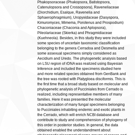
Phakopsoraceae (Phakopsora, Batistopsora,
Catenulopsora and Crossopsora), Raveneliaceae
(Diorchidium, Esalque, Ravenelia and
Sphaerophragmium), Uropyxidaceae (Dasyspora,
Kimuromyces, Mimema, Porotenus and Prospodium)
Chaconiaceae (Chaconia and Aplopsora),
Pileolariaceae (Skierka) and Phragmidiaceae
(Kuehneola). Besides, in this study they were included
some species of uncertain taxonomic classification
belonging to the genera Cerradoa and Desmella and
some assexual specimens simply considered as
Aecidium and Uredo. The phylogenetic analysis based
on LSU region of rDNA was realized using Bayesian
Inference and included the specimens studied here
and more related species obtained from GenBank and
the tree was rooted with Platygloea disciformis. This is
the first time that a broad study based on molecular and
phylogenetic analysis of Pucciniales from Cerrado is
realized, including representative members of many
families. Here it was presented the molecular
characterization of many fungal specimens belonging
to Pucciniales inhabiting endemic and exotic plants in
the Cerrado, which will enrich NCBI database and
contribute to study and comprehension of phyiogeny of
this order in posterior studies. In general, the data
obtained enabled the understandment about