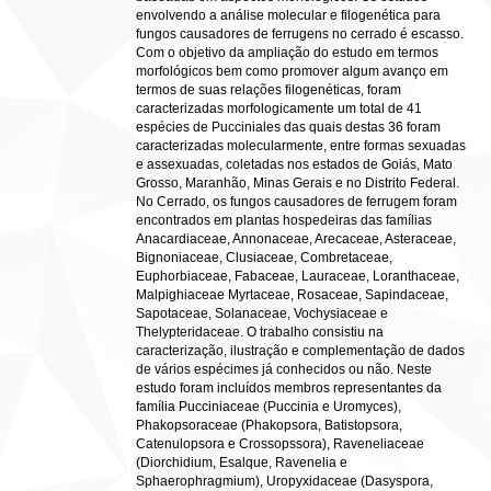
envolvendo a análise molecular e filogenética para
fungos causadores de ferrugens no cerrado é escasso.
Com o objetivo da ampliação do estudo em termos
morfológicos bem como promover algum avanço em
termos de suas relações filogenéticas, foram
caracterizadas morfologicamente um total de 41
espécies de Pucciniales das quais destas 36 foram
caracterizadas molecularmente, entre formas sexuadas
e assexuadas, coletadas nos estados de Goiás, Mato
Grosso, Maranhão, Minas Gerais e no Distrito Federal.
No Cerrado, os fungos causadores de ferrugem foram
encontrados em plantas hospedeiras das famílias
Anacardiaceae, Annonaceae, Arecaceae, Asteraceae,
Bignoniaceae, Clusiaceae, Combretaceae,
Euphorbiaceae, Fabaceae, Lauraceae, Loranthaceae,
Malpighiaceae Myrtaceae, Rosaceae, Sapindaceae,
Sapotaceae, Solanaceae, Vochysiaceae e
Thelypteridaceae. O trabalho consistiu na
caracterização, ilustração e complementação de dados
de vários espécimes já conhecidos ou não. Neste
estudo foram incluídos membros representantes da
família Pucciniaceae (Puccinia e Uromyces),
Phakopsoraceae (Phakopsora, Batistopsora,
Catenulopsora e Crossopssora), Raveneliaceae
(Diorchidium, Esalque, Ravenelia e
Sphaerophragmium), Uropyxidaceae (Dasyspora,