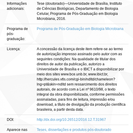
Informações
Tese (doutorado)—Universidade de Brasília, Instituto
adicionais:
de Ciências Biológicas, Departamento de Biologia
Celular, Programa de Pós-Graduação em Biologia
Microbiana, 2016.
Programa de
Programa de Pós-Graduação em Biologia Microbiana
pós-
graduação:
Licença:
A concessão da licença deste item refere-se ao termo
de autorização impresso assinado pelo autor com as
seguintes condições: Na qualidade de titular dos
direitos de autor da publicação, autorizo a
Universidade de Brasília e o IBICT a disponibilizar por
meio dos sites www.bce.unb.br, www.ibict.br,
http://hercules.vtls.com/cgi-bin/ndltd/chameleon?
lng=pt&skin=ndltd sem ressarcimento dos direitos
autorais, de acordo com a Lei nº 9610/98, o texto
integral da obra disponibilizada, conforme permissões
assinaladas, para fins de leitura, impressão e/ou
download, a título de divulgação da produção científica
brasileira, a partir desta data.
DOI:
http://dx.doi.org/10.26512/2016.12.T.31967
Aparece nas
Teses, dissertações e produtos pós-doutorado