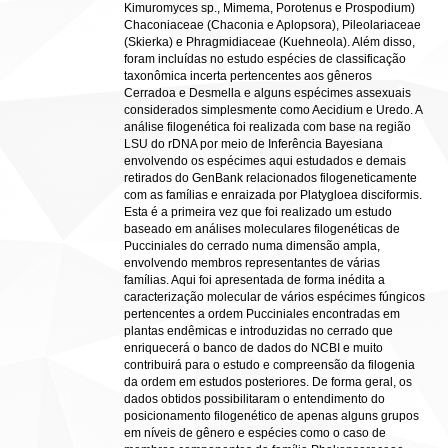
Kimuromyces sp., Mimema, Porotenus e Prospodium)
Chaconiaceae (Chaconia e Aplopsora), Pileolariaceae
(Skierka) e Phragmidiaceae (Kuehneola). Além disso,
foram incluídas no estudo espécies de classificação
taxonômica incerta pertencentes aos gêneros
Cerradoa e Desmella e alguns espécimes assexuais
considerados simplesmente como Aecidium e Uredo. A
análise filogenética foi realizada com base na região
LSU do rDNA por meio de Inferência Bayesiana
envolvendo os espécimes aqui estudados e demais
retirados do GenBank relacionados filogeneticamente
com as famílias e enraizada por Platygloea disciformis.
Esta é a primeira vez que foi realizado um estudo
baseado em análises moleculares filogenéticas de
Pucciniales do cerrado numa dimensão ampla,
envolvendo membros representantes de várias
famílias. Aqui foi apresentada de forma inédita a
caracterização molecular de vários espécimes fúngicos
pertencentes a ordem Pucciniales encontradas em
plantas endêmicas e introduzidas no cerrado que
enriquecerá o banco de dados do NCBI e muito
contribuirá para o estudo e compreensão da filogenia
da ordem em estudos posteriores. De forma geral, os
dados obtidos possibilitaram o entendimento do
posicionamento filogenético de apenas alguns grupos
em níveis de gênero e espécies como o caso de