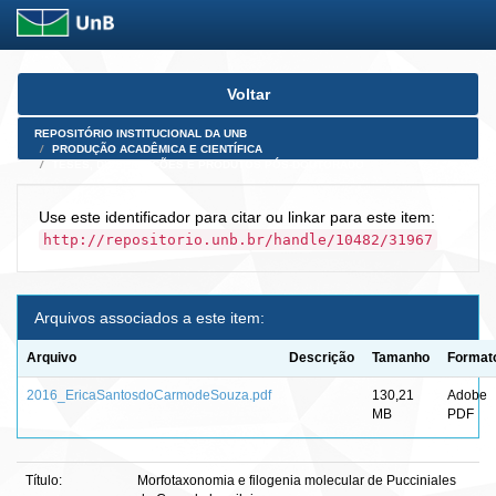
Skip
Voltar
navigation
REPOSITÓRIO INSTITUCIONAL DA UNB
PRODUÇÃO ACADÊMICA E CIENTÍFICA
TESES, DISSERTAÇÕES E PRODUTOS PÓS-DOUTORADO
Use este identificador para citar ou linkar para este item:
http://repositorio.unb.br/handle/10482/31967
Arquivos associados a este item:
Arquivo
Descrição
Tamanho
Format
2016_EricaSantosdoCarmodeSouza.pdf
130,21
Adobe
MB
PDF
Título:
Morfotaxonomia e filogenia molecular de Pucciniales