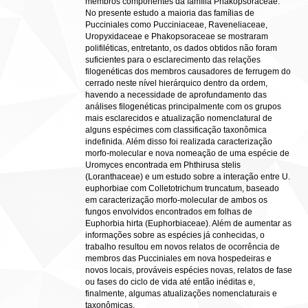
membros componentes da família Phakopsoraceae.
No presente estudo a maioria das famílias de
Pucciniales como Pucciniaceae, Raveneliaceae,
Uropyxidaceae e Phakopsoraceae se mostraram
polifiléticas, entretanto, os dados obtidos não foram
suficientes para o esclarecimento das relações
filogenéticas dos membros causadores de ferrugem do
cerrado neste nível hierárquico dentro da ordem,
havendo a necessidade de aprofundamento das
análises filogenéticas principalmente com os grupos
mais esclarecidos e atualização nomenclatural de
alguns espécimes com classificação taxonômica
indefinida. Além disso foi realizada caracterização
morfo-molecular e nova nomeação de uma espécie de
Uromyces encontrada em Phthirusa stelis
(Loranthaceae) e um estudo sobre a interação entre U.
euphorbiae com Colletotrichum truncatum, baseado
em caracterização morfo-molecular de ambos os
fungos envolvidos encontrados em folhas de
Euphorbia hirta (Euphorbiaceae). Além de aumentar as
informações sobre as espécies já conhecidas, o
trabalho resultou em novos relatos de ocorrência de
membros das Pucciniales em nova hospedeiras e
novos locais, prováveis espécies novas, relatos de fase
ou fases do ciclo de vida até então inéditas e,
finalmente, algumas atualizações nomenclaturais e
taxonômicas.