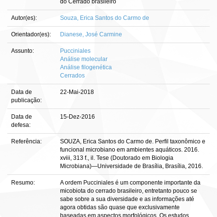
do Cerrado brasileiro
Autor(es):
Souza, Erica Santos do Carmo de
Orientador(es):
Dianese, José Carmine
Assunto:
Pucciniales
Análise molecular
Análise filogenética
Cerrados
Data de
22-Mai-2018
publicação:
Data de
15-Dez-2016
defesa:
Referência:
SOUZA, Erica Santos do Carmo de. Perfil taxonômico e
funcional microbiano em ambientes aquáticos. 2016.
xviii, 313 f., il. Tese (Doutorado em Biologia
Microbiana)—Universidade de Brasília, Brasília, 2016.
Resumo:
A ordem Pucciniales é um componente importante da
micobiota do cerrado brasileiro, entretanto pouco se
sabe sobre a sua diversidade e as informações até
agora obtidas são quase que exclusivamente
baseadas em aspectos morfológicos. Os estudos