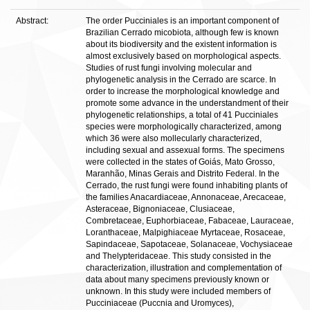
Abstract:
The order Pucciniales is an important component of
Brazilian Cerrado micobiota, although few is known
about its biodiversity and the existent information is
almost exclusively based on morphological aspects.
Studies of rust fungi involving molecular and
phylogenetic analysis in the Cerrado are scarce. In
order to increase the morphological knowledge and
promote some advance in the understandment of their
phylogenetic relationships, a total of 41 Pucciniales
species were morphologically characterized, among
which 36 were also mollecularly characterized,
including sexual and assexual forms. The specimens
were collected in the states of Goiás, Mato Grosso,
Maranhão, Minas Gerais and Distrito Federal. In the
Cerrado, the rust fungi were found inhabiting plants of
the families Anacardiaceae, Annonaceae, Arecaceae,
Asteraceae, Bignoniaceae, Clusiaceae,
Combretaceae, Euphorbiaceae, Fabaceae, Lauraceae,
Loranthaceae, Malpighiaceae Myrtaceae, Rosaceae,
Sapindaceae, Sapotaceae, Solanaceae, Vochysiaceae
and Thelypteridaceae. This study consisted in the
characterization, illustration and complementation of
data about many specimens previously known or
unknown. In this study were included members of
Pucciniaceae (Puccnia and Uromyces),