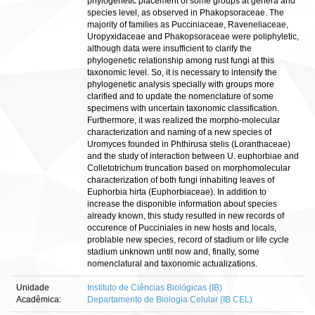
phylogenetic placement of some groups at genera and
species level, as observed in Phakopsoraceae. The
majority of families as Pucciniaceae, Raveneliaceae,
Uropyxidaceae and Phakopsoraceae were poliphyletic,
although data were insufficient to clarify the
phylogenetic relationship among rust fungi at this
taxonomic level. So, it is necessary to intensify the
phylogenetic analysis specially with groups more
clarified and to update the nomenclature of some
specimens with uncertain taxonomic classification.
Furthermore, it was realized the morpho-molecular
characterization and naming of a new species of
Uromyces founded in Phthirusa stelis (Loranthaceae)
and the study of interaction between U. euphorbiae and
Colletotrichum truncation based on morphomolecular
characterization of both fungi inhabiting leaves of
Euphorbia hirta (Euphorbiaceae). In addition to
increase the disponible information about species
already known, this study resulted in new records of
occurence of Pucciniales in new hosts and locals,
problable new species, record of stadium or life cycle
stadium unknown until now and, finally, some
nomenclatural and taxonomic actualizations.
Unidade
Instituto de Ciências Biológicas (IB)
Acadêmica:
Departamento de Biologia Celular (IB CEL)