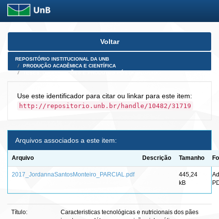
Skip
Voltar
navigation
REPOSITÓRIO INSTITUCIONAL DA UNB
PRODUÇÃO ACADÊMICA E CIENTÍFICA
TESES, DISSERTAÇÕES E PRODUTOS PÓS-DOUTORADO
Use este identificador para citar ou linkar para este item:
http://repositorio.unb.br/handle/10482/31719
Arquivos associados a este item:
Arquivo
Descrição
Tamanho
Fo
2017_JordannaSantosMonteiro_PARCIAL.pdf
445,24
A
kB
P
Título:
Caracteristicas tecnológicas e nutricionais dos pães