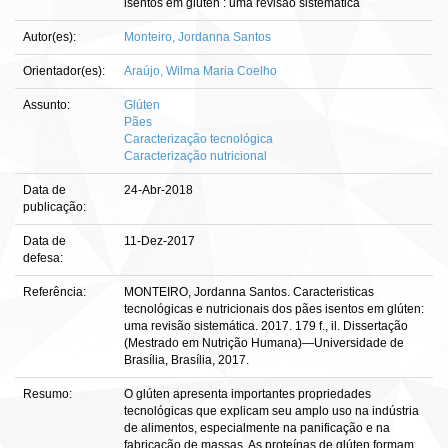
isentos em glúten : uma revisão sistemática
Autor(es):
Monteiro, Jordanna Santos
Orientador(es):
Araújo, Wilma Maria Coelho
Assunto:
Glúten
Pães
Caracterização tecnológica
Caracterização nutricional
Data de
24-Abr-2018
publicação:
Data de
11-Dez-2017
defesa:
Referência:
MONTEIRO, Jordanna Santos. Caracteristicas
tecnológicas e nutricionais dos pães isentos em glúten:
uma revisão sistemática. 2017. 179 f., il. Dissertação
(Mestrado em Nutrição Humana)—Universidade de
Brasília, Brasília, 2017.
Resumo:
O glúten apresenta importantes propriedades
tecnológicas que explicam seu amplo uso na indústria
de alimentos, especialmente na panificação e na
fabricação de massas. As proteínas de glúten formam