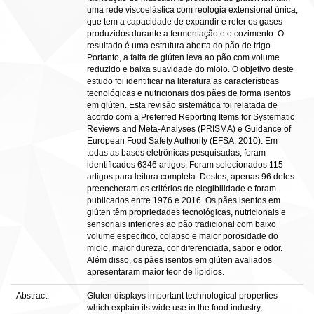
uma rede viscoelástica com reologia extensional única,
que tem a capacidade de expandir e reter os gases
produzidos durante a fermentação e o cozimento. O
resultado é uma estrutura aberta do pão de trigo.
Portanto, a falta de glúten leva ao pão com volume
reduzido e baixa suavidade do miolo. O objetivo deste
estudo foi identificar na literatura as características
tecnológicas e nutricionais dos pães de forma isentos
em glúten. Esta revisão sistemática foi relatada de
acordo com a Preferred Reporting Items for Systematic
Reviews and Meta-Analyses (PRISMA) e Guidance of
European Food Safety Authority (EFSA, 2010). Em
todas as bases eletrônicas pesquisadas, foram
identificados 6346 artigos. Foram selecionados 115
artigos para leitura completa. Destes, apenas 96 deles
preencheram os critérios de elegibilidade e foram
publicados entre 1976 e 2016. Os pães isentos em
glúten têm propriedades tecnológicas, nutricionais e
sensoriais inferiores ao pão tradicional com baixo
volume específico, colapso e maior porosidade do
miolo, maior dureza, cor diferenciada, sabor e odor.
Além disso, os pães isentos em glúten avaliados
apresentaram maior teor de lipídios.
Abstract:
Gluten displays important technological properties
which explain its wide use in the food industry,