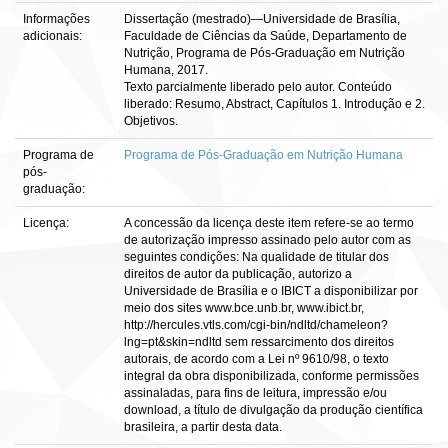
Informações
Dissertação (mestrado)—Universidade de Brasília,
adicionais:
Faculdade de Ciências da Saúde, Departamento de
Nutrição, Programa de Pós-Graduação em Nutrição
Humana, 2017.
Texto parcialmente liberado pelo autor. Conteúdo
liberado: Resumo, Abstract, Capítulos 1. Introdução e 2.
Objetivos.
Programa de
Programa de Pós-Graduação em Nutrição Humana
pós-
graduação:
Licença:
A concessão da licença deste item refere-se ao termo
de autorização impresso assinado pelo autor com as
seguintes condições: Na qualidade de titular dos
direitos de autor da publicação, autorizo a
Universidade de Brasília e o IBICT a disponibilizar por
meio dos sites www.bce.unb.br, www.ibict.br,
http://hercules.vtls.com/cgi-bin/ndltd/chameleon?
lng=pt&skin=ndltd sem ressarcimento dos direitos
autorais, de acordo com a Lei nº 9610/98, o texto
integral da obra disponibilizada, conforme permissões
assinaladas, para fins de leitura, impressão e/ou
download, a título de divulgação da produção científica
brasileira, a partir desta data.