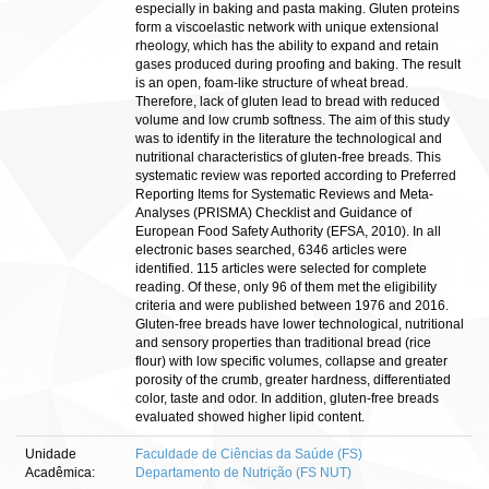
especially in baking and pasta making. Gluten proteins
form a viscoelastic network with unique extensional
rheology, which has the ability to expand and retain
gases produced during proofing and baking. The result
is an open, foam-like structure of wheat bread.
Therefore, lack of gluten lead to bread with reduced
volume and low crumb softness. The aim of this study
was to identify in the literature the technological and
nutritional characteristics of gluten-free breads. This
systematic review was reported according to Preferred
Reporting Items for Systematic Reviews and Meta-
Analyses (PRISMA) Checklist and Guidance of
European Food Safety Authority (EFSA, 2010). In all
electronic bases searched, 6346 articles were
identified. 115 articles were selected for complete
reading. Of these, only 96 of them met the eligibility
criteria and were published between 1976 and 2016.
Gluten-free breads have lower technological, nutritional
and sensory properties than traditional bread (rice
flour) with low specific volumes, collapse and greater
porosity of the crumb, greater hardness, differentiated
color, taste and odor. In addition, gluten-free breads
evaluated showed higher lipid content.
Unidade
Faculdade de Ciências da Saúde (FS)
Acadêmica:
Departamento de Nutrição (FS NUT)