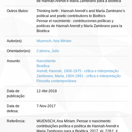
de Hannah Arendt e Maria Zambrano para a Bioética
Outros títulos:
Thinking birth : Hannah Arendt’s and María Zambrano’s
political and poetic contributions to Biothics
Pensar el nacimiento : contribuciones políticas y
poéticas de Hannah Arendt y María Zambrano para la
Bioética
Autor(es):
Wuensch, Ana Miriam
Orientador(es):
Cabrera, Julio
Assunto:
Nascimento
Bioética
Arendt, Hannah, 1906-1975 - crítica e interpretação
Zambrano, María, 1904-1991 - crítica e interpretação
Filosofia contemporânea
Data de
12-Abr-2018
publicação:
Data de
7-Nov-2017
defesa:
Referência:
WUENSCH, Ana Míriam. Pensar o nascimento:
contribuições política e poética de Hannah Arendt e
Maria Zambrano para a Bioética. 2017. xii, 228 f., il.