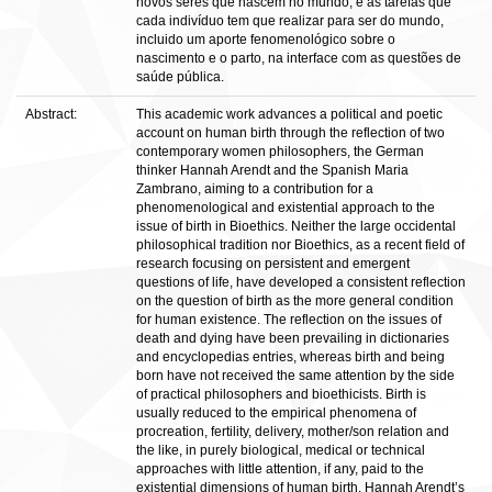
novos seres que nascem no mundo, e as tarefas que
cada indivíduo tem que realizar para ser do mundo,
incluido um aporte fenomenológico sobre o
nascimento e o parto, na interface com as questões de
saúde pública.
Abstract:
This academic work advances a political and poetic
account on human birth through the reflection of two
contemporary women philosophers, the German
thinker Hannah Arendt and the Spanish Maria
Zambrano, aiming to a contribution for a
phenomenological and existential approach to the
issue of birth in Bioethics. Neither the large occidental
philosophical tradition nor Bioethics, as a recent field of
research focusing on persistent and emergent
questions of life, have developed a consistent reflection
on the question of birth as the more general condition
for human existence. The reflection on the issues of
death and dying have been prevailing in dictionaries
and encyclopedias entries, whereas birth and being
born have not received the same attention by the side
of practical philosophers and bioethicists. Birth is
usually reduced to the empirical phenomena of
procreation, fertility, delivery, mother/son relation and
the like, in purely biological, medical or technical
approaches with little attention, if any, paid to the
existential dimensions of human birth. Hannah Arendt’s