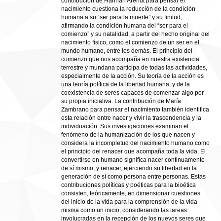
contribución de Hannah Arendt para pensar el
nacimiento cuestiona la reducción de la condición
humana a su “ser para la muerte” y su finitud,
afirmando la condición humana del “ser para el
comienzo” y su natalidad, a partir del hecho original del
nacimiento físico, como el comienzo de un ser en el
mundo humano, entre los demás. El principio del
comienzo que nos acompaña en nuestra existencia
terrestre y mundana participa de todas las actividades,
especialmente de la acción. Su teoría de la acción es
una teoría política de la libertad humana, y de la
coexistencia de seres capaces de comenzar algo por
su propia iniciativa. La contribución de María
Zambrano para pensar el nacimiento también identifica
esta relación entre nacer y vivir la trascendencia y la
individuación. Sus investigaciones examinan el
fenómeno de la humanización de los que nacen y
considera la incompletud del nacimiento humano como
el principio del renacer que acompaña toda la vida. El
convertirse en humano significa nacer continuamente
de sí mismo, y renacer, ejerciendo su libertad en la
generación de sí como persona entre personas. Estas
contribuciones políticas y poéticas para la bioética
consisten, teóricamente, en dimensionar cuestiones
del inicio de la vida para la comprensión de la vida
misma como un inicio, considerando las tareas
involucradas en la recepción de los nuevos seres que