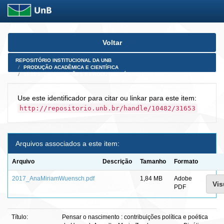
Skip
Voltar
navigation
REPOSITÓRIO INSTITUCIONAL DA UNB
PRODUÇÃO ACADÊMICA E CIENTÍFICA
TESES, DISSERTAÇÕES E PRODUTOS PÓS-DOUTORADO
Use este identificador para citar ou linkar para este item:
http://repositorio.unb.br/handle/10482/31653
Arquivos associados a este item:
Arquivo
Descrição
Tamanho
Formato
2017_AnaMiriamWuensch.pdf
1,84 MB
Adobe
Vis
PDF
Título:
Pensar o nascimento : contribuições política e poética