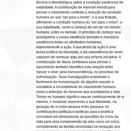
técnica e deontológica sobre a condição existencial da
natalidade. A contribuição de Hannah Arendt para
pensar o nascimento contesta a redução da condição
humana ao seu “ser para a morte”, e à sua finitude,
afirmando a condição humana do “ser para o início”, a
sua natalidade, como o começo de um ser no mundo
humano, entre os demais. O princípio do começo que
acompanha a nossa existência terrestre e mundana
condiciona todas as atividades humanas,
especialmente a ação. A sua teoria da ação é uma
teoria política da liberdade, e da coexistência de seres
capazes de começar algo por sua própria iniciativa. A
contribuição de María Zambrano para pensar o
nascimento também identifica esta relação entre
nascer e viver, pela transcendência, no processo de
individuação. Suas investigações examinam o
fenômeno da humanização de alguém nascido e
considera a incompletude do nascimento humano
como o princípio do renascer que acompanha a vida.
Tornar-se humano significa nascer continuamente de si
mesmo, e renascer, exercendo a sua liberdade, na
geração de si como pessoa entre pessoas. As
contribuições políticas e poéticas para a bioética
consistem em dimensionar as questões do início da
vida para uma compreensão da vida como um início,
considerando as tarefas envolvidas na recepção aos