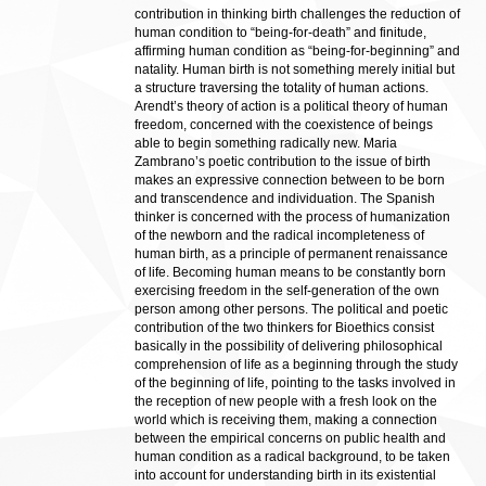
contribution in thinking birth challenges the reduction of
human condition to “being-for-death” and finitude,
affirming human condition as “being-for-beginning” and
natality. Human birth is not something merely initial but
a structure traversing the totality of human actions.
Arendt’s theory of action is a political theory of human
freedom, concerned with the coexistence of beings
able to begin something radically new. Maria
Zambrano’s poetic contribution to the issue of birth
makes an expressive connection between to be born
and transcendence and individuation. The Spanish
thinker is concerned with the process of humanization
of the newborn and the radical incompleteness of
human birth, as a principle of permanent renaissance
of life. Becoming human means to be constantly born
exercising freedom in the self-generation of the own
person among other persons. The political and poetic
contribution of the two thinkers for Bioethics consist
basically in the possibility of delivering philosophical
comprehension of life as a beginning through the study
of the beginning of life, pointing to the tasks involved in
the reception of new people with a fresh look on the
world which is receiving them, making a connection
between the empirical concerns on public health and
human condition as a radical background, to be taken
into account for understanding birth in its existential