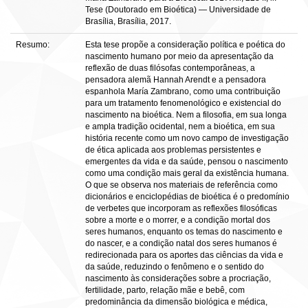
Tese (Doutorado em Bioética) — Universidade de
Brasília, Brasília, 2017.
Resumo:
Esta tese propõe a consideração política e poética do
nascimento humano por meio da apresentação da
reflexão de duas filósofas contemporâneas, a
pensadora alemã Hannah Arendt e a pensadora
espanhola María Zambrano, como uma contribuição
para um tratamento fenomenológico e existencial do
nascimento na bioética. Nem a filosofia, em sua longa
e ampla tradição ocidental, nem a bioética, em sua
história recente como um novo campo de investigação
de ética aplicada aos problemas persistentes e
emergentes da vida e da saúde, pensou o nascimento
como uma condição mais geral da existência humana.
O que se observa nos materiais de referência como
dicionários e enciclopédias de bioética é o predomínio
de verbetes que incorporam as reflexões filosóficas
sobre a morte e o morrer, e a condição mortal dos
seres humanos, enquanto os temas do nascimento e
do nascer, e a condição natal dos seres humanos é
redirecionada para os aportes das ciências da vida e
da saúde, reduzindo o fenômeno e o sentido do
nascimento às considerações sobre a procriação,
fertilidade, parto, relação mãe e bebê, com
predominância da dimensão biológica e médica,