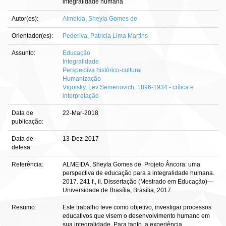
integralidade humana
Autor(es):
Almeida, Sheyla Gomes de
Orientador(es):
Pederiva, Patrícia Lima Martins
Assunto:
Educação
Integralidade
Perspectiva histórico-cultural
Humanização
Vigotsky, Lev Semenovich, 1896-1934 - crítica e
interpretação
Data de
22-Mar-2018
publicação:
Data de
13-Dez-2017
defesa:
Referência:
ALMEIDA, Sheyla Gomes de. Projeto Âncora: uma
perspectiva de educação para a integralidade humana.
2017. 241 f., il. Dissertação (Mestrado em Educação)—
Universidade de Brasília, Brasília, 2017.
Resumo:
Este trabalho teve como objetivo, investigar processos
educativos que visem o desenvolvimento humano em
sua integralidade. Para tanto, a experiência