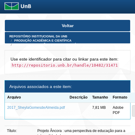
Skip
Voltar
navigation
REPOSITÓRIO INSTITUCIONAL DA UNB
PRODUÇÃO ACADÊMICA E CIENTÍFICA
TESES, DISSERTAÇÕES E PRODUTOS PÓS-DOUTORADO
Use este identificador para citar ou linkar para este item:
http://repositorio.unb.br/handle/10482/31471
Arquivos associados a este item:
Arquivo
Descrição
Tamanho
Formato
2017_SheylaGomesdeAlmeida.pdf
7,81 MB
Adobe
PDF
Título:
Projeto Âncora : uma perspectiva de educação para a