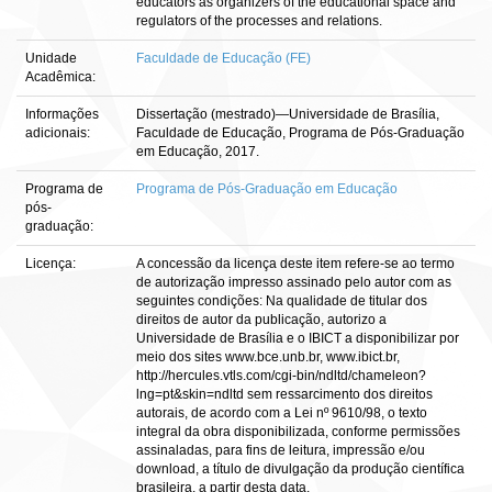
educators as organizers of the educational space and
regulators of the processes and relations.
Unidade
Faculdade de Educação (FE)
Acadêmica:
Informações
Dissertação (mestrado)—Universidade de Brasília,
adicionais:
Faculdade de Educação, Programa de Pós-Graduação
em Educação, 2017.
Programa de
Programa de Pós-Graduação em Educação
pós-
graduação:
Licença:
A concessão da licença deste item refere-se ao termo
de autorização impresso assinado pelo autor com as
seguintes condições: Na qualidade de titular dos
direitos de autor da publicação, autorizo a
Universidade de Brasília e o IBICT a disponibilizar por
meio dos sites www.bce.unb.br, www.ibict.br,
http://hercules.vtls.com/cgi-bin/ndltd/chameleon?
lng=pt&skin=ndltd sem ressarcimento dos direitos
autorais, de acordo com a Lei nº 9610/98, o texto
integral da obra disponibilizada, conforme permissões
assinaladas, para fins de leitura, impressão e/ou
download, a título de divulgação da produção científica
brasileira, a partir desta data.