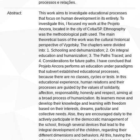
processos e relações.
Abstract:
This work aims to investigate educational processes
that focus on human development in its entirety. To
investigate this, I focused my work at the Projeto
Ancora, located in the city of Cotia/SP. Ethnography
was the methodological path used. The main
theoretical basis of the work was the cultural historical
perspective of Vygotsky. The chapters were divided
into: 1. Schooling and dehumanization; 2. On integral
education and humanization; 3. The Paths Traced; and
4. Considerations for future paths. I have conclued that
Projeto Ancora performs an education under paradigms
that subvert established educational processes,
because there are no classes, cycles or tests. In this
educational experience, human relations and their
processes are guided by the values of solidarity,
affection, responsability, honesty and respect, aiming at
a broad process of humanization. Its learners move and
develop their knowledge and learning with freedom
based on their interests, dreams, particular and
collective needs. Also, they are encouraged daily to the
actively participate in the democratic management of
the school, through several devices that lead to the
integral development of the children, regarding their
different dimensions and behaviors. All this, having the