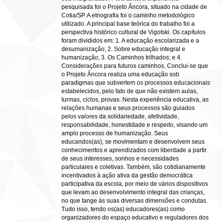
pesquisada foi o Projeto Âncora, situado na cidade de
Cotia/SP. A etnografia foi o caminho metodológico
utilizado. A principal base teórica do trabalho foi a
perspectiva histórico cultural de Vigotski. Os capítulos
foram divididos em: 1. A educação escolarizada e a
desumanização; 2. Sobre educação integral e
humanização; 3. Os Caminhos trilhados; e 4.
Considerações para futuros caminhos. Conclui-se que
o Projeto Âncora realiza uma educação sob
paradigmas que subvertem os processos educacionais
estabelecidos, pelo fato de que não existem aulas,
turmas, ciclos, provas. Nesta experiência educativa, as
relações humanas e seus processos são guiados
pelos valores da solidariedade, afetividade,
responsabilidade, honestidade e respeito, visando um
amplo processo de humanização. Seus
educandos(as), se movimentam e desenvolvem seus
conhecimentos e aprendizados com liberdade a partir
de seus interesses, sonhos e necessidades
particulares e coletivas. Também, são cotidianamente
incentivados à ação ativa da gestão democrática
participativa da escola, por meio de vários dispositivos
que levam ao desenvolvimento integral das crianças,
no que tange às suas diversas dimensões e condutas.
Tudo isso, tendo os(as) educadores(as) como
organizadores do espaço educativo e reguladores dos