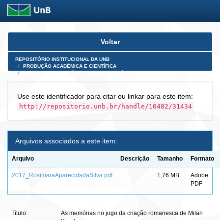
Skip
Voltar
navigation
REPOSITÓRIO INSTITUCIONAL DA UNB
PRODUÇÃO ACADÊMICA E CIENTÍFICA
TESES, DISSERTAÇÕES E PRODUTOS PÓS-DOUTORADO
Use este identificador para citar ou linkar para este item:
http://repositorio.unb.br/handle/10482/31434
Arquivos associados a este item:
Arquivo
Descrição
Tamanho
Formato
2017_RosimaraAparecidadaSilva.pdf
1,76 MB
Adobe
PDF
Título:
As memórias no jogo da criação romanesca de Milan