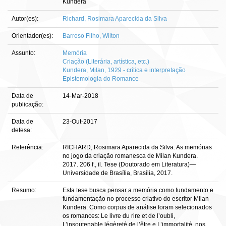
Kundera
Autor(es):
Richard, Rosimara Aparecida da Silva
Orientador(es):
Barroso Filho, Wilton
Assunto:
Memória
Criação (Literária, artística, etc.)
Kundera, Milan, 1929 - crítica e interpretação
Epistemologia do Romance
Data de
14-Mar-2018
publicação:
Data de
23-Out-2017
defesa:
Referência:
RICHARD, Rosimara Aparecida da Silva. As memórias
no jogo da criação romanesca de Milan Kundera.
2017. 206 f., il. Tese (Doutorado em Literatura)—
Universidade de Brasília, Brasília, 2017.
Resumo:
Esta tese busca pensar a memória como fundamento e
fundamentação no processo criativo do escritor Milan
Kundera. Como corpus de análise foram selecionados
os romances: Le livre du rire et de l’oubli,
L’insoutenable légèreté de l’être e L’immortalité, nos