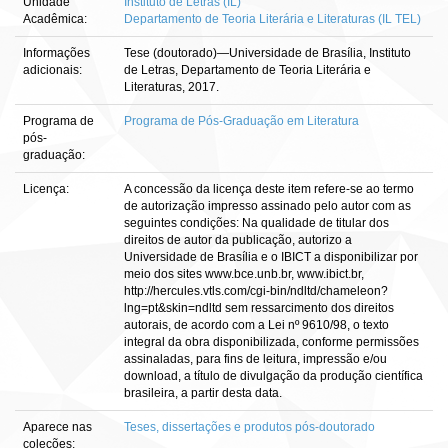
Unidade
Instituto de Letras (IL)
Acadêmica:
Departamento de Teoria Literária e Literaturas (IL TEL)
Informações
Tese (doutorado)—Universidade de Brasília, Instituto
adicionais:
de Letras, Departamento de Teoria Literária e
Literaturas, 2017.
Programa de
Programa de Pós-Graduação em Literatura
pós-
graduação:
Licença:
A concessão da licença deste item refere-se ao termo
de autorização impresso assinado pelo autor com as
seguintes condições: Na qualidade de titular dos
direitos de autor da publicação, autorizo a
Universidade de Brasília e o IBICT a disponibilizar por
meio dos sites www.bce.unb.br, www.ibict.br,
http://hercules.vtls.com/cgi-bin/ndltd/chameleon?
lng=pt&skin=ndltd sem ressarcimento dos direitos
autorais, de acordo com a Lei nº 9610/98, o texto
integral da obra disponibilizada, conforme permissões
assinaladas, para fins de leitura, impressão e/ou
download, a título de divulgação da produção científica
brasileira, a partir desta data.
Aparece nas
Teses, dissertações e produtos pós-doutorado
coleções: