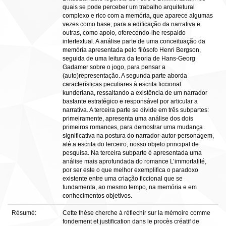
quais se pode perceber um trabalho arquitetural
complexo e rico com a memória, que aparece algumas
vezes como base, para a edificação da narrativa e
outras, como apoio, oferecendo-lhe respaldo
intertextual. A análise parte de uma conceituação da
memória apresentada pelo filósofo Henri Bergson,
seguida de uma leitura da teoria de Hans-Georg
Gadamer sobre o jogo, para pensar a
(auto)representação. A segunda parte aborda
características peculiares à escrita ficcional
kunderiana, ressaltando a existência de um narrador
bastante estratégico e responsável por articular a
narrativa. A terceira parte se divide em três subpartes:
primeiramente, apresenta uma análise dos dois
primeiros romances, para demostrar uma mudança
significativa na postura do narrador-autor-personagem,
até a escrita do terceiro, nosso objeto principal de
pesquisa. Na terceira subparte é apresentada uma
análise mais aprofundada do romance L’immortalité,
por ser este o que melhor exemplifica o paradoxo
existente entre uma criação ficcional que se
fundamenta, ao mesmo tempo, na memória e em
conhecimentos objetivos.
Résumé:
Cette thèse cherche à réflechir sur la mémoire comme
fondement et justification dans le procès créatif de