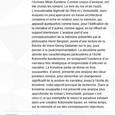
l’écrivain Milan Kundera. Comme corpus d’analyse, ont
été choisis les romans: Le livre du rire et de l'oubli,
L’insoutenable légèreté de l'être et L’immortalité, dans
lesquels on peut apercevoir un travail architectural
complexe et riche en relation avec la mémoire, qui
apparaît quelquefois comme base, pour l’édification de
la narrative et d’autres, comme appui, en lui offrant de
support intertextuel. L’analyse part d’une
conceptualisation de la mémoire présentée par le
philosophe Henri Bergson, suivie d’une lecture de la
théorie de Hans-Georg Gadamer sur le jeu, pour
penser à la (auto)représentation. La deuxième partie
aborde des caractéristiques particulières à l’écrite
fictionnelle kunderienne, en soulignant l’existence d’un
narrateur très stratégique et responsable d’articuler la
narrative. La troisième partie se divise en trois
sousparties: d’abord, présente une analyse des deux
premiers romans, pour démontrer un changement
significatif de la posture du narrateur, jusqu’à l’écrite du
troisième, notre objectif principal de recherche. Dans la
troisième souspartie il est présenté une analyse plus
approfondie du roman L’immortalité, puisque c’est
celui-ci ce qui exemplifie le mieux le paradoxe existant
dans une création fictionnelle basée, en même temps,
sur la mémoire et sur des connaissances objectives.