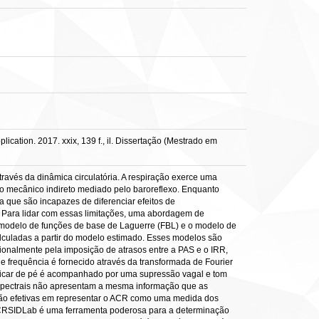
ication. 2017. xxix, 139 f., il. Dissertação (Mestrado em
través da dinâmica circulatória. A respiração exerce uma
o mecânico indireto mediado pelo baroreflexo. Enquanto
a que são incapazes de diferenciar efeitos de
C. Para lidar com essas limitações, uma abordagem de
 modelo de funções de base de Laguerre (FBL) e o modelo de
alculadas a partir do modelo estimado. Esses modelos são
onalmente pela imposição de atrasos entre a PAS e o IRR,
de frequência é fornecido através da transformada de Fourier
 ficar de pé é acompanhado por uma supressão vagal e tom
spectrais não apresentam a mesma informação que as
ão efetivas em representar o ACR como uma medida dos
 o CRSIDLab é uma ferramenta poderosa para a determinação