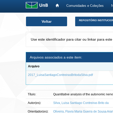
Comunidades e Coleções
Skip
REPOSITÓRIO INSTITUCIO
Voltar
navigation
Use este identificador para citar ou linkar para este
Arquivos associados a este item:
Arquivo
2017_LuisaSantiagoContreirasBritodaSilva.pdf
Título:
Quantitative analysis of the autonomic ner
Autor(es):
Silva, Luisa Santiago Contreiras Brito da
Orientador(es):
Oliveira, Flavia Maria Guerra de Sousa Ara