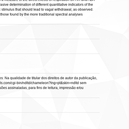
ive determination of different quantitative indicators of the
ic stimulus that should lead to vagal withdrawal, as observed.
those found by the more traditional spectral analyses
: Na qualidade de titular dos direitos de autor da publicação,
s.vtls.com/cgi-bin/ndltd/chameleon?lng=pt&skin=ndltd sem
sões assinaladas, para fins de leitura, impressão e/ou