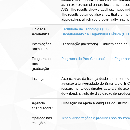
as an expression of baroreflex that is indep
ANS. The results show that all estimated ind
The results obtained also show that the mul
approaches, which could potentially lead to 
Unidade
Faculdade de Tecnologia (FT)
Acadêmica:
Departamento de Engenharia Elétrica (FT 
Informações
Dissertação (mestrado)—Universidade de Br
adicionais:
Programa de
Programa de Pós-Graduação em Engenharia
pós-
graduação:
Licença:
A concessão da licença deste item refere-s
autorizo a Universidade de Brasília e o IBI
ressarcimento dos direitos autorais, de aco
download, a título de divulgação da produção 
Agência
Fundação de Apoio à Pesquisa do Distrito 
financiadora:
Aparece nas
Teses, dissertações e produtos pós-doutor
coleções: