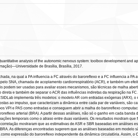
Quantitative analysis of the autonomic nervous system: toolbox development and appl
mação)—Universidade de Brasília, Brasília, 2017.
hada, na qual a PA influencia a FC através do baroreflexo e a FC influencia a PA a
a pelo SNA, chamada de acoplamento cardiorrespiratório (ACR), e também um efeit
veis podem ser usadas para avaliar esses mecanismos, são técnicas de malha abert
o direta e também de separar o ACR das influências indiretas da respiração na F
 CRSIDLab implementa três modelos: o modelo AR com entradas exógenas (ARX), o
stas ao impulso, que caracterizam a dinâmica entre cada par de variáveis, são c
os VPI e PAS como entradas e conseguem abrir a malha do baroreflexo computaci
roreflexo arterial (BRA). A partir dessas análises, não só o ganho em cada banda 
ações temporais como o atraso entre duas variáveis. Os resultados mostram que
e correlação mostraram que as estimativas de ASR e SBR baseadas em análises e
 BRA. As diferenças encontradas sugerem que as análises baseadas em modelo s
RA como expressão do baroreflexo independente da dinâmica circulatória. Assim,