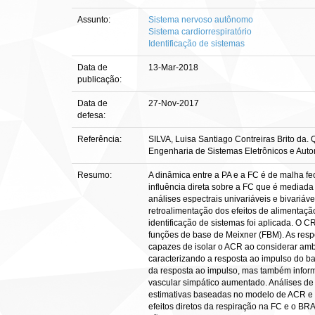
Assunto:
Sistema nervoso autônomo
Sistema cardiorrespiratório
Identificação de sistemas
Data de
13-Mar-2018
publicação:
Data de
27-Nov-2017
defesa:
Referência:
SILVA, Luisa Santiago Contreiras Brito da. 
Engenharia de Sistemas Eletrônicos e Auto
Resumo:
A dinâmica entre a PA e a FC é de malha fec
influência direta sobre a FC que é mediad
análises espectrais univariáveis e bivariá
retroalimentação dos efeitos de alimentaçã
identificação de sistemas foi aplicada. O
funções de base de Meixner (FBM). As respo
capazes de isolar o ACR ao considerar amb
caracterizando a resposta ao impulso do ba
da resposta ao impulso, mas também inform
vascular simpático aumentado. Análises d
estimativas baseadas no modelo de ACR e
efeitos diretos da respiração na FC e o B