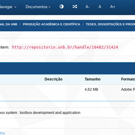
Navegar
Documentos
A-
A
A+
NAL DA UNB
PRODUÇÃO ACADÊMICA E CIENTÍFICA
TESES, DISSERTAÇÕES E PRO
 item:
http://repositorio.unb.br/handle/10482/31424
Descrição
Tamanho
Format
4,62 MB
Adobe 
vous system : toolbox development and application
nha