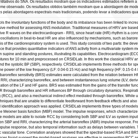
titativos do SNA. Os resultados mostram que os indicadores estimados refletem a f
forme observado. Os resultados obtidos também mostram que a abordagem de model
 pelas abordagens espectrais mais tradicionais, podendo levar a indicadores quan
the involuntary functions of the body and its imbalance has been linked to increase
ive method for assessing ANS modulation. Traditional measures of HRV are based on 
utive R waves on the electrocardiogram - RRI), since heart rate (HR) rhythm is a co
 oscillations in beat-to-beat HR are also influenced by mechanisms, such as baroref
sis of the cardiorespiratory system is used. This study consists of two parts: the dev
e that provides quantitative indicators of ANS activity from a multivariate system mo
in supine and standing postures, illustrating its capabilities. Electrocardiogram (
stures for 10 min and preprocessed on CRSIDLab. In this work the classical HRV 
and the systolic BP (SBP), respectively. CRSIDLab implements three methods for sp
he power of the low frequency (LF: 0.04-0.15 Hz) and high frequency (HF: 0.15-0.4
l baroreflex sensitivity (BRS) estimates were calculated from the relation between 
RI, characterizing baroreflex, and between instantaneous lung volume (ILV, derive
rmination of the LF and HF gains. BRS was estimated from the gains of the transfe
 through baroreflex and HR influences BP through circulatory dynamics. Respiratio
g (RCC), and also a mechanical indirect effect mediated through baroreflex. While u
hniques that are unable to differentiate feedforward from feedback effects and also 
l identification approach was applied. CRSIDLab implements three types of models
he Meixner basis function (MBF) model. The impulse responses, which characterize 
te models are able to isolate RCC by considering both SBP and ILV as system input
en SBP and RRI, characterizing the arterial baroreflex (ABR) impulse response. Fro
impulse response, but also temporal information such as delays between variables. 
 vascular tone. Correlation analyses showed that the spectral-based RSA and BRS
es found suggest the model-based analyses are effective in representing RCC as a