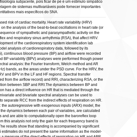
isiologia subjacente, pois ficar de pé é um estímulo simpático
agem de sistemas multivariáveis pode fornecer importantes
titativos mais específicos do SNA.
d risk of cardiac mortality. Heart rate variability (HRV)
the analysis of the beat-to-beat oscillations in heart rate (or
nsequence of sympathetic and parasympathetic activity on the
lex and respiratory sinus arrhythmia (RSA), that affect HRV.
elopment of the cardiorespiratory system identification lab
del analysis of cardiorespiratory data, followed by its
ECG), continuous blood pressure (BP) and airflow were recorded
and BP variability (BPV) analyses were performed though power
ectral analysis: the Fourier transform, Welch method and AR
 Hz) bands, as the areas under the PSD curve. For the HRV, the
HRV and BPV in the LF and HF regions. Spectral transfer
d from the airflow record) and RRI, characterizing RSA, or the
r function between SBP and RRI.The dynamics between BP and
n has a direct influence on HR that is mediated through the
nivariate and bivariate spectral analyses can be used to
to separate RCC from the indirect effects of respiration on HR.
: the autoregressive with exogenous inputs (ARX) model, the
the dynamics between each pair of variables, are calculated
s and are able to computationally open the baroreflex loop
m this analysis not only the gain for each frequency band is
The results show that standing is accompanied by significant
 estimates do not present the same information as the model-
 measure of the direct effects of respiration on HR and ABR