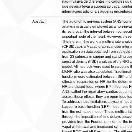
não-invasiva de diferentes indicadores quan
que deveria levar a supressão vagal, con
informações adicionais àquelas encontradas
Abstract:
The autonomic nervous system (ANS) controls 
analysis is usually employed as a non-invas
its reciprocal, the interval between consec
sinoatrial node of the heart. However, these
Therefore, in this work, a multivariate analy
(CRSIDLab), a Matlab graphical user interfac
application on data obtained from subjects 
from 23 subjects in supine and standing po
spectral density (PSD) analysis of the RRI 
model. All methods were used to calculate t
LF/HF ratio was also calculated. Traditiona
functions were estimated between SBP and R
effects of respiration on HR, for the dete
HR are closed-loop, where BP influences HR
ANS, called the respiratory-cardiac couplin
assess these effects, they are open-loop tec
To address these limitations a system mode
Laguerre basis function (LBF) model, and t
from the estimated model. These multivaria
through the imposition of time delays betwe
provided from the Fourier transform of the 
vagal withdrawal and increased sympathetic
based RCC and ABR estimates. The differenc