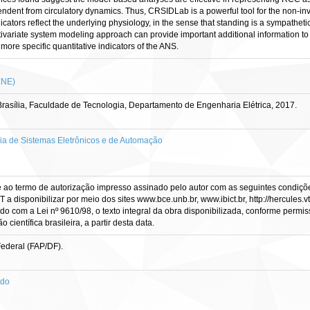
endent from circulatory dynamics. Thus, CRSIDLab is a powerful tool for the non-invas
icators reflect the underlying physiology, in the sense that standing is a sympathet
tivariate system modeling approach can provide important additional information to 
more specific quantitative indicators of the ANS.
ENE)
asília, Faculdade de Tecnologia, Departamento de Engenharia Elétrica, 2017.
 de Sistemas Eletrônicos e de Automação
e ao termo de autorização impresso assinado pelo autor com as seguintes condições
CT a disponibilizar por meio dos sites www.bce.unb.br, www.ibict.br, http://hercule
rdo com a Lei nº 9610/98, o texto integral da obra disponibilizada, conforme permis
científica brasileira, a partir desta data.
Federal (FAP/DF).
ado