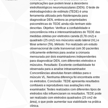
complicações que podem levar a desordens
eletrofisiológicos neuromusculares (DEN). O teste de
eletrodiagnóstico de estímulo (TEDE) é uma
ferramenta utilizada pelo fisioterapeuta para
diagnosticar DEN, embora as propriedades
psicométricas do TEDE ainda não tenham sido
descritas. Objetivo: Verificar a confiabilidade e
concordância intra e interexaminadores do TEDE das
medidas obtidas por eletrodos caneta (0,78 cm2) e
quadrado (25 cm2) nos músculos vasto lateral (VL) e
tibial anterior (TA). Método: Foi realizado um estudo
observacional de corte transversal com 30 pacientes
criticamente enfermos para avaliar a cronaxia
mensurada por dois examinadores independentes
para diagnosticar DEN, com diferentes eletrodos e
músculos. Resultado: Excelente confiabilidade foi
observada para a analise intraexaminador.
Concordâncias absolutas foram obtidas para o
músculo VL. Nenhuma diferença foi encontrada entre
os eletrodos. Conclusão: TEDE apresenta resultados
confiáveis e reprodutíveis nas avaliações intra
examinador. Testes realizados com diferentes tipos de
eletrodos não influenciaram os resultados. TEDE pode
ser realizado com eletrodos quadrados (25 cm2 de
área), o que pode aumentar sua viabilidade na prática
clínica.