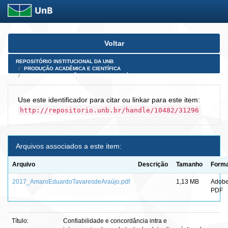
Skip
Voltar
navigation
REPOSITÓRIO INSTITUCIONAL DA UNB
PRODUÇÃO ACADÊMICA E CIENTÍFICA
TESES, DISSERTAÇÕES E PRODUTOS PÓS-DOUTORADO
Use este identificador para citar ou linkar para este item:
http://repositorio.unb.br/handle/10482/31296
Arquivos associados a este item:
Arquivo
Descrição
Tamanho
Form
2017_AmaroEduardoTavaresdeAraújo.pdf
1,13 MB
Adob
PDF
Título:
Confiabilidade e concordância intra e