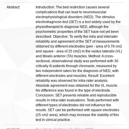
Abstract:
Introduction: The bed restriction causes several
complications that can lead to neuromuscular
electrophysiological disorders (NED). The stimulus
electrodiagnosis test (SET) is a tool widely used by the
physiotherapist to diagnose NED, although the
psychometric properties of the SET have not yet been
described. Objective: To verify the intra and interrater
reliability and agreement of the SET of measurements
obtained by different electrodes (pen - area of 0.78 cm2
and square - area of 25 cm2) in the vastus lateralis (VL)
and tibialis anterior (TA) muscles. Method: A cross-
sectional, observational study was performed with 30
critically ill patients through chronaxie, measured by
two independent raters for the diagnosis of NED, with
different electrodes and muscles. Result: Excellent
reliability was observed for intra-rater analysis.
Absolute agreement was obtained for the VL muscle.
No difference was found in the type of electrode.
Conclusion: SET presents reliable and reproducible
results in intra-rater evaluations. Tests performed with
different types of electrodes did not influence the
results. SET can be performed with square electrodes
(25 cm2 area), which may increase the viability of this
test in clinical practice.