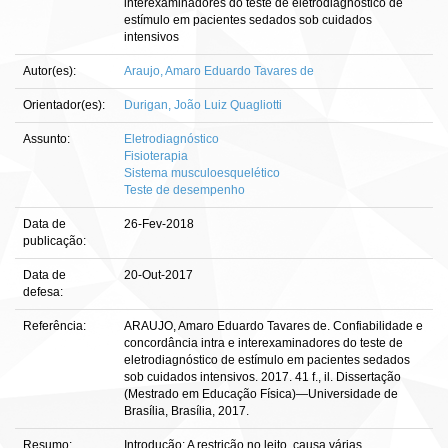
interexaminadores do teste de eletrodiagnóstico de
estímulo em pacientes sedados sob cuidados
intensivos
Autor(es):
Araujo, Amaro Eduardo Tavares de
Orientador(es):
Durigan, João Luiz Quagliotti
Assunto:
Eletrodiagnóstico
Fisioterapia
Sistema musculoesquelético
Teste de desempenho
Data de
26-Fev-2018
publicação:
Data de
20-Out-2017
defesa:
Referência:
ARAUJO, Amaro Eduardo Tavares de. Confiabilidade e
concordância intra e interexaminadores do teste de
eletrodiagnóstico de estímulo em pacientes sedados
sob cuidados intensivos. 2017. 41 f., il. Dissertação
(Mestrado em Educação Física)—Universidade de
Brasília, Brasília, 2017.
Resumo:
Introdução: A restrição no leito, causa várias