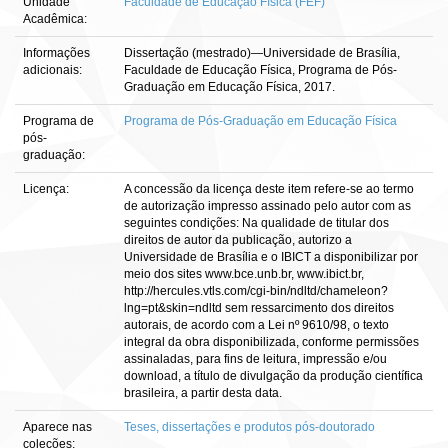
Unidade
Faculdade de Educação Física (FEF)
Acadêmica:
Informações
Dissertação (mestrado)—Universidade de Brasília,
adicionais:
Faculdade de Educação Física, Programa de Pós-
Graduação em Educação Física, 2017.
Programa de
Programa de Pós-Graduação em Educação Física
pós-
graduação:
Licença:
A concessão da licença deste item refere-se ao termo
de autorização impresso assinado pelo autor com as
seguintes condições: Na qualidade de titular dos
direitos de autor da publicação, autorizo a
Universidade de Brasília e o IBICT a disponibilizar por
meio dos sites www.bce.unb.br, www.ibict.br,
http://hercules.vtls.com/cgi-bin/ndltd/chameleon?
lng=pt&skin=ndltd sem ressarcimento dos direitos
autorais, de acordo com a Lei nº 9610/98, o texto
integral da obra disponibilizada, conforme permissões
assinaladas, para fins de leitura, impressão e/ou
download, a título de divulgação da produção científica
brasileira, a partir desta data.
Aparece nas
Teses, dissertações e produtos pós-doutorado
coleções: