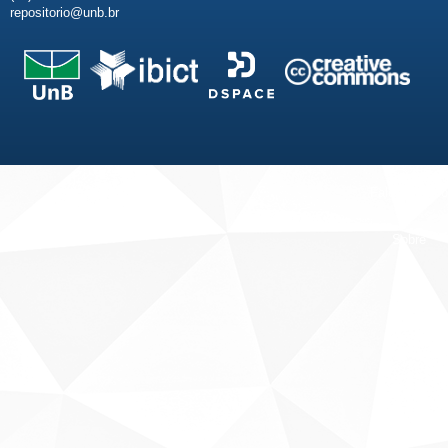
repositorio@unb.br
Fale conosco
Sobre