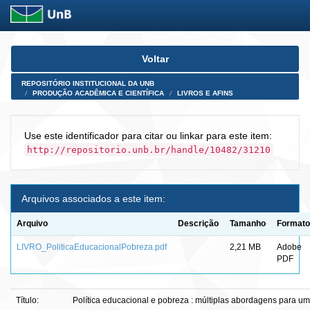
Skip
Voltar
navigation
REPOSITÓRIO INSTITUCIONAL DA UNB
PRODUÇÃO ACADÊMICA E CIENTÍFICA
LIVROS E AFINS
Use este identificador para citar ou linkar para este item:
http://repositorio.unb.br/handle/10482/31210
Arquivos associados a este item:
Arquivo
Descrição
Tamanho
Formato
LIVRO_PoliticaEducacionalPobreza.pdf
2,21 MB
Adobe
PDF
Título:
Política educacional e pobreza : múltiplas abordagens para u