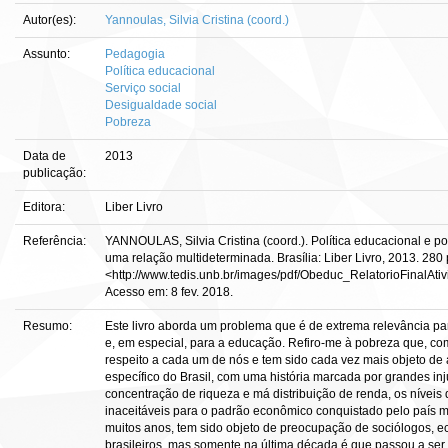
Autor(es):
Yannoulas, Silvia Cristina (coord.)
Assunto:
Pedagogia
Política educacional
Serviço social
Desigualdade social
Pobreza
Data de
2013
publicação:
Editora:
Liber Livro
Referência:
YANNOULAS, Silvia Cristina (coord.). Política educacional e p
uma relação multideterminada. Brasília: Liber Livro, 2013. 280 
<http://www.tedis.unb.br/images/pdf/Obeduc_RelatorioFinalAt
Acesso em: 8 fev. 2018.
Resumo:
Este livro aborda um problema que é de extrema relevância pa
e, em especial, para a educação. Refiro-me à pobreza que, co
respeito a cada um de nós e tem sido cada vez mais objeto de 
específico do Brasil, com uma história marcada por grandes inju
concentração de riqueza e má distribuição de renda, os nívei
inaceitáveis para o padrão econômico conquistado pelo país m
muitos anos, tem sido objeto de preocupação de sociólogos, 
brasileiros, mas somente na última década é que passou a se