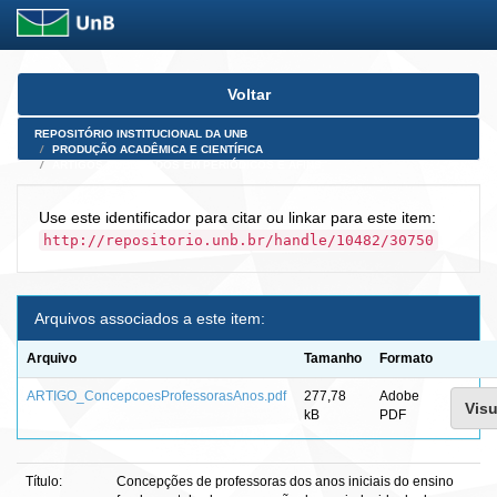
Skip
Voltar
navigation
REPOSITÓRIO INSTITUCIONAL DA UNB
PRODUÇÃO ACADÊMICA E CIENTÍFICA
ARTIGOS PUBLICADOS EM PERIÓDICOS E AFINS
Use este identificador para citar ou linkar para este item:
http://repositorio.unb.br/handle/10482/30750
Arquivos associados a este item:
Arquivo
Tamanho
Formato
ARTIGO_ConcepcoesProfessorasAnos.pdf
277,78
Adobe
Visu
kB
PDF
Título:
Concepções de professoras dos anos iniciais do ensino