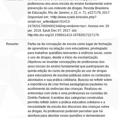
professoras dos anos iniciais do ensino fundamental sobre
prevenção do uso indevido de drogas. Revista Brasileira
de Educação, Rio de Janeiro, v. 22, n. 71, e227179, 2017.
Disponível em: <http://www.scielo.br/scielo.php?
script=sci_arttext&pid=S1413-
24782017000400234&lng=en&nrm=iso>. Acesso em: 29
jan. 2018. Epub Dec 07, 2017. doi:
http://dx.doi.org/10.1590/s1413-24782017227179.
Resumo:
Partiu-se da concepção de escola como lugar de formação
de aprendizes na relação com educadores, privilegiado
para trabalhar questões relevantes à vivência social, como
o uso de drogas, desde o início da escolarização.
Objetivou-se levantar concepções de professoras dos
anos iniciais do ensino fundamental que participaram da
quinta edição do curso de prevenção ao uso de drogas
para educadores de escolas públicas sobre os conteúdos
abordados e sua prática cotidiana. Buscou-se refletir sobre
a importância de criar formas pedagógicas pautadas no
acolhimento às vivências das crianças. Realizou-se
entrevistas com vinte e uma professoras ex-cursistas do
Distrito Federal. A análise das categorias construídas
permitiu refletir sobre a prática educativa cotidiana e a
necessidade da escuta dos discursos das crianças sobre
as drogas. As professoras puderam perceber que há
abertura para abordar essas questões e demandaram