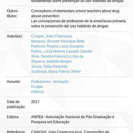
fundamental sobre prevenção do uso indevido de drogas
Outros
Conceptions of elementary school teachers about drug
títulos:
abuse prevention
Las concepciones de profesoras de la enseñanza primaria
sobre la prevención del uso indebido de drogas
Autor(es):
Chagas, Julia Chamusca
Marques, Ricardo Henrique Brito
Pedroza, Regina Lúcia Sucupira
Pulino, Lúcia Helena Cavasin Zabotto
Silva, Sandra Francisca Lima da
Siqueira, Isabelle Borges
Sousa, Taísa Resende
Sudbrack, Maria Fátima Olivier
Assunto:
Professores - formação
Drogas
Infância
Data de
2017
publicação:
Editora:
ANPEd - Associação Nacional de Pós-Graduação e
Pesquisa em Educação
Referência:
CHAGAS, Julia Chamusca et al. Concepções de