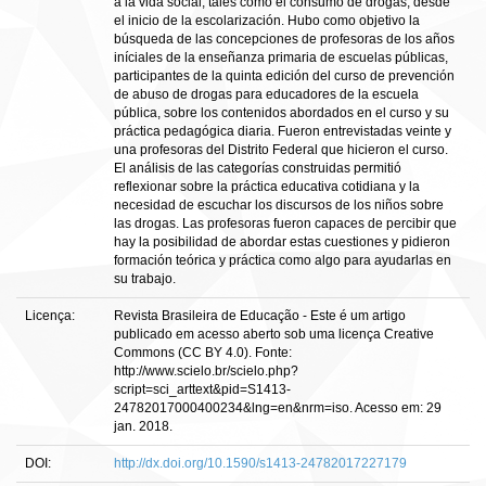
a la vida social, tales como el consumo de drogas, desde
el inicio de la escolarización. Hubo como objetivo la
búsqueda de las concepciones de profesoras de los años
iníciales de la enseñanza primaria de escuelas públicas,
participantes de la quinta edición del curso de prevención
de abuso de drogas para educadores de la escuela
pública, sobre los contenidos abordados en el curso y su
práctica pedagógica diaria. Fueron entrevistadas veinte y
una profesoras del Distrito Federal que hicieron el curso.
El análisis de las categorías construidas permitió
reflexionar sobre la práctica educativa cotidiana y la
necesidad de escuchar los discursos de los niños sobre
las drogas. Las profesoras fueron capaces de percibir que
hay la posibilidad de abordar estas cuestiones y pidieron
formación teórica y práctica como algo para ayudarlas en
su trabajo.
Licença:
Revista Brasileira de Educação - Este é um artigo
publicado em acesso aberto sob uma licença Creative
Commons (CC BY 4.0). Fonte:
http://www.scielo.br/scielo.php?
script=sci_arttext&pid=S1413-
24782017000400234&lng=en&nrm=iso. Acesso em: 29
jan. 2018.
DOI:
http://dx.doi.org/10.1590/s1413-24782017227179