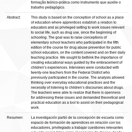
formação teórico-prática como instrumento que auxilie o
trabalho pedagógico.
Abstract:
This study is based on the conception of school as a place
of education where apprentices establish a relation to
educators and as privileged setting to work issues relevant
to social life, such as drug use, since the beginning of
schooling. The goal was to raise conceptions of
elementary school teachers who participated in the fifth
edition of the course for drug abuse prevention for public
school educators, on the content covered and on their daily
teaching practice. We sought to bethink the importance of
creating educational ways guided by the embracement of
children’s experiences. Interviews were conducted with
twenty-one teachers from the Federal District who
previously participated in the course. The analysis allowed
thinking over everyday educational practices and the
necessity of listening to children’s discourses about drugs.
The teachers were able to realize that there is openness
for addressing these issues and demanded theoretical and
practical education as a tool to assist on their pedagogical
work.
Resumen:
La investigación partió de la concepción de escuela como
espacio de formación de aprendices en relación con los
educadores, privilegiado a trabajar cuestiones relevantes