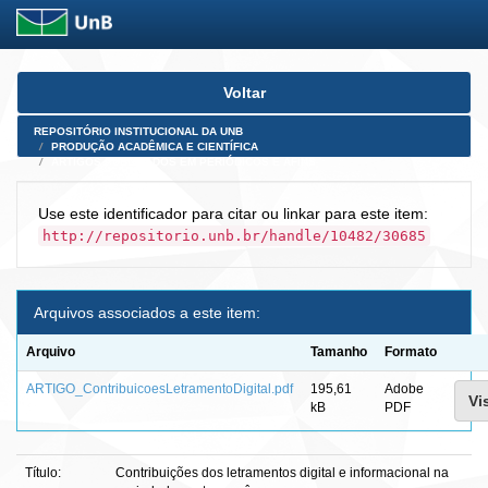
Skip
Voltar
navigation
REPOSITÓRIO INSTITUCIONAL DA UNB
PRODUÇÃO ACADÊMICA E CIENTÍFICA
ARTIGOS PUBLICADOS EM PERIÓDICOS E AFINS
Use este identificador para citar ou linkar para este item:
http://repositorio.unb.br/handle/10482/30685
Arquivos associados a este item:
Arquivo
Tamanho
Formato
ARTIGO_ContribuicoesLetramentoDigital.pdf
195,61
Adobe
Vi
kB
PDF
Título:
Contribuições dos letramentos digital e informacional na