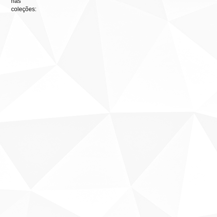
nas
coleções: