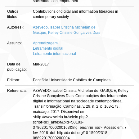
sociedade contemporânea
Outros
Contributions of digital and information literacies in
títulos:
contemporary society
Autor(es):
Azevedo, Isabel Cristina Michelan de
Gasque, Kelley Cristine Gonçalves Dias
Assunto:
Aprendizagem
Letramento digital
Letramento informacional
Data de
Mai-2017
publicação:
Editora:
Pontifícia Universidade Católica de Campinas
Referência:
AZEVEDO, Isabel Cristina Michelan de; GASQUE, Kelley
Cristine Gonçalves Dias. Contribuições dos letramentos
digital e informacional na sociedade contemporânea.
Transinformação, Campinas, v. 29, n. 2, p. 163-173,
maio/ago. 2017. Disponível em:
<http://www.scielo.br/scielo.php?
script=sci_arttext&pid=S0103-
37862017000200163&lng=en&nrm=iso>. Acesso em: 7
fev. 2018. doi: http://dx.doi.org/10.1590/2318-
08892017000200004.