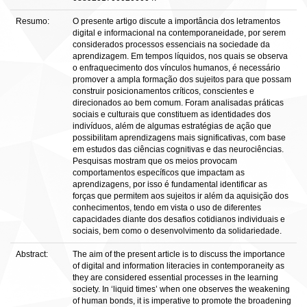
Resumo:
O presente artigo discute a importância dos letramentos
digital e informacional na contemporaneidade, por serem
considerados processos essenciais na sociedade da
aprendizagem. Em tempos líquidos, nos quais se observa
o enfraquecimento dos vínculos humanos, é necessário
promover a ampla formação dos sujeitos para que possam
construir posicionamentos críticos, conscientes e
direcionados ao bem comum. Foram analisadas práticas
sociais e culturais que constituem as identidades dos
indivíduos, além de algumas estratégias de ação que
possibilitam aprendizagens mais significativas, com base
em estudos das ciências cognitivas e das neurociências.
Pesquisas mostram que os meios provocam
comportamentos específicos que impactam as
aprendizagens, por isso é fundamental identificar as
forças que permitem aos sujeitos ir além da aquisição dos
conhecimentos, tendo em vista o uso de diferentes
capacidades diante dos desafios cotidianos individuais e
sociais, bem como o desenvolvimento da solidariedade.
Abstract:
The aim of the present article is to discuss the importance
of digital and information literacies in contemporaneity as
they are considered essential processes in the learning
society. In ‘liquid times’ when one observes the weakening
of human bonds, it is imperative to promote the broadening