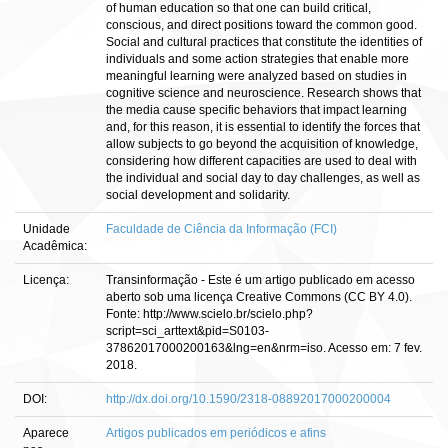
of human education so that one can build critical,
conscious, and direct positions toward the common good.
Social and cultural practices that constitute the identities of
individuals and some action strategies that enable more
meaningful learning were analyzed based on studies in
cognitive science and neuroscience. Research shows that
the media cause specific behaviors that impact learning
and, for this reason, it is essential to identify the forces that
allow subjects to go beyond the acquisition of knowledge,
considering how different capacities are used to deal with
the individual and social day to day challenges, as well as
social development and solidarity.
Unidade
Faculdade de Ciência da Informação (FCI)
Acadêmica:
Licença:
Transinformação - Este é um artigo publicado em acesso
aberto sob uma licença Creative Commons (CC BY 4.0).
Fonte: http://www.scielo.br/scielo.php?
script=sci_arttext&pid=S0103-
37862017000200163&lng=en&nrm=iso. Acesso em: 7 fev.
2018.
DOI:
http://dx.doi.org/10.1590/2318-08892017000200004
Aparece
Artigos publicados em periódicos e afins