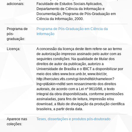
adicionais:
Faculdade de Estudos Sociais Aplicados,
Departamento de Ciência da Informação e
Documentação, Programa de Pós-Graduação em
Ciência da Informação, 2000.
Programa de
Programa de Pós-Graduação em Ciência da
pós-
Informação
graduação:
Licença:
A concessão da licença deste item refere-se ao termo
de autorização impresso assinado pelo autor com as
seguintes condições: Na qualidade de titular dos
direitos de autor da publicação, autorizo a
Universidade de Brasília e o IBICT a disponibilizar por
meio dos sites www.bce.unb.br, www.ibict.br,
http://hercules.vtls.com/cgi-bin/ndltd/chameleon?
lng=pt&skin=ndltd sem ressarcimento dos direitos
autorais, de acordo com a Lei nº 9610/98, o texto
integral da obra disponibilizada, conforme permissões
assinaladas, para fins de leitura, impressão e/ou
download, a título de divulgação da produção científica
brasileira, a partir desta data.
Aparece nas
Teses, dissertações e produtos pós-doutorado
coleções: