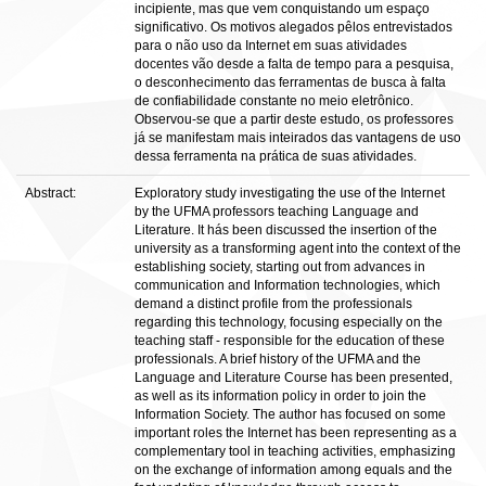
incipiente, mas que vem conquistando um espaço
significativo. Os motivos alegados pêlos entrevistados
para o não uso da Internet em suas atividades
docentes vão desde a falta de tempo para a pesquisa,
o desconhecimento das ferramentas de busca à falta
de confiabilidade constante no meio eletrônico.
Observou-se que a partir deste estudo, os professores
já se manifestam mais inteirados das vantagens de uso
dessa ferramenta na prática de suas atividades.
Abstract:
Exploratory study investigating the use of the Internet
by the UFMA professors teaching Language and
Literature. It hás been discussed the insertion of the
university as a transforming agent into the context of the
establishing society, starting out from advances in
communication and Information technologies, which
demand a distinct profile from the professionals
regarding this technology, focusing especially on the
teaching staff - responsible for the education of these
professionals. A brief history of the UFMA and the
Language and Literature Course has been presented,
as well as its information policy in order to join the
Information Society. The author has focused on some
important roles the Internet has been representing as a
complementary tool in teaching activities, emphasizing
on the exchange of information among equals and the