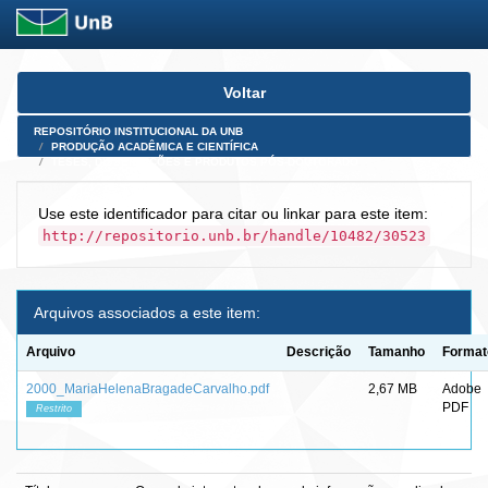
Skip
Voltar
navigation
REPOSITÓRIO INSTITUCIONAL DA UNB
PRODUÇÃO ACADÊMICA E CIENTÍFICA
TESES, DISSERTAÇÕES E PRODUTOS PÓS-DOUTORADO
Use este identificador para citar ou linkar para este item:
http://repositorio.unb.br/handle/10482/30523
Arquivos associados a este item:
Arquivo
Descrição
Tamanho
Format
2000_MariaHelenaBragadeCarvalho.pdf
2,67 MB
Adobe
PDF
Restrito