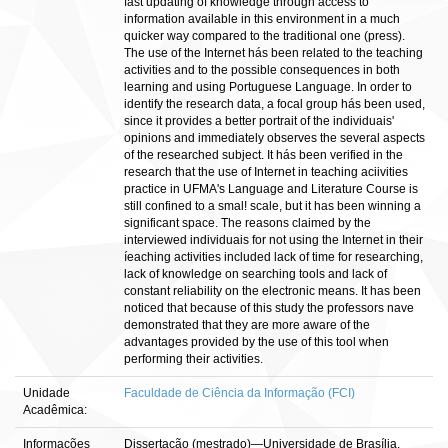
fast updating of knowledge through access to
information available in this environment in a much
quicker way compared to the traditional one (press).
The use of the Internet hás been related to the teaching
activities and to the possible consequences in both
learning and using Portuguese Language. In order to
identify the research data, a focal group hás been used,
since it provides a better portrait of the individuais'
opinions and immediately observes the several aspects
of the researched subject. It hás been verified in the
research that the use of Internet in teaching aciivities
practice in UFMA's Language and Literature Course is
still confined to a smal! scale, but it has been winning a
significant space. The reasons claimed by the
interviewed individuais for not using the Internet in their
íeaching activities included lack of time for researching,
lack of knowledge on searching tools and lack of
constant reliability on the electronic means. It has been
noticed that because of this study the professors nave
demonstrated that they are more aware of the
advantages provided by the use of this tool when
performing their activities.
Unidade
Faculdade de Ciência da Informação (FCI)
Acadêmica:
Informações
Dissertação (mestrado)—Universidade de Brasília,