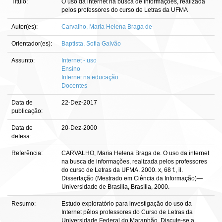
Título:
O uso da internet na busca de informações, realizada
pelos professores do curso de Letras da UFMA
Autor(es):
Carvalho, Maria Helena Braga de
Orientador(es):
Baptista, Sofia Galvão
Assunto:
Internet - uso
Ensino
Internet na educação
Docentes
Data de
22-Dez-2017
publicação:
Data de
20-Dez-2000
defesa:
Referência:
CARVALHO, Maria Helena Braga de. O uso da internet
na busca de informações, realizada pelos professores
do curso de Letras da UFMA. 2000. x, 68 f., il.
Dissertação (Mestrado em Ciência da Informação)—
Universidade de Brasília, Brasília, 2000.
Resumo:
Estudo exploratório para investigação do uso da
Internet pêlos professores do Curso de Letras da
Universidade Federal do Maranhão. Discute-se a