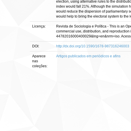
election, using alternative rules to the distribu
index would fall 21%. Although the simulation has
would reduce the dispersion of parliamentary sea
would help to bring the electoral system to the 
Licença:
Revista de Sociologia e Política - This is an 
commercial use, distribution, and reproduction 
44782016000400029&lng=en&nrm=iso. Acesso 
DOI:
http://dx.doi.org/10.1590/1678-987316246003
Aparece
Artigos publicados em periódicos e afins
nas
coleções: