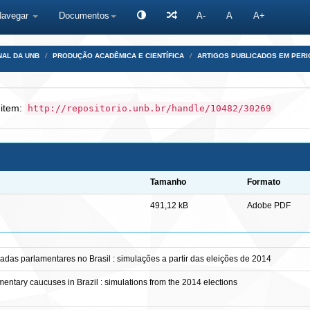
Navegar
Documentos
A-
A
A+
NAL DA UNB
PRODUÇÃO ACADÊMICA E CIENTÍFICA
ARTIGOS PUBLICADOS EM PERI
 item:
http://repositorio.unb.br/handle/10482/30269
Tamanho
Formato
491,12 kB
Adobe PDF
adas parlamentares no Brasil : simulações a partir das eleições de 2014
amentary caucuses in Brazil : simulations from the 2014 elections