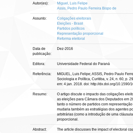
Autor(es):
Miguel, Luis Felipe
Assis, Pedro Paulo Ferreira Bispo de
Assunto:
Coligações eleitorais
Eleições - Brasil
Partidos políticos
Representação proporcional
Reforma eleitoral
Data de
Dez-2016
publicação:
Editora:
Universidade Federal do Paraná
Referência:
MIGUEL, Luis Felipe; ASSIS, Pedro Paulo Ferre
Sociologia e Política, Curitiba, v. 24, n. 60,
em: 4 jan. 2018. doi: http://dx.doi.org/10.159
Resumo:
O artigo discute o impacto das coligações ele
as eleições para Câmara dos Deputados em 201
tanto o número de partidos com representação
mudaria também as estratégias dos agentes pol
arbitrárias (como a introdução de uma cláusula
proporcional.
Abstract:
The article discusses the impact of electoral c