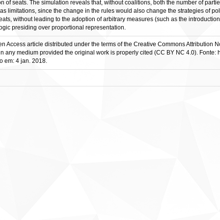
tion of seats. The simulation reveals that, without coalitions, both the number of par
 limitations, since the change in the rules would also change the strategies of polit
ts, without leading to the adoption of arbitrary measures (such as the introduction 
logic presiding over proportional representation.
Open Access article distributed under the terms of the Creative Commons Attributio
in any medium provided the original work is properly cited (CC BY NC 4.0). Fonte: 
em: 4 jan. 2018.