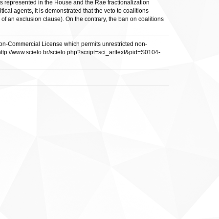
ties represented in the House and the Rae fractionalization
ical agents, it is demonstrated that the veto to coalitions
of an exclusion clause). On the contrary, the ban on coalitions
n Non-Commercial License which permits unrestricted non-
http://www.scielo.br/scielo.php?script=sci_arttext&pid=S0104-