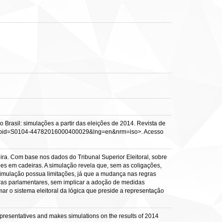
Brasil: simulações a partir das eleições de 2014. Revista de
_arttext&pid=S0104-44782016000400029&lng=en&nrm=iso>. Acesso
ira. Com base nos dados do Tribunal Superior Eleitoral, sobre
s em cadeiras. A simulação revela que, sem as coligações,
simulação possua limitações, já que a mudança nas regras
iras parlamentares, sem implicar a adoção de medidas
mar o sistema eleitoral da lógica que preside a representação
Representatives and makes simulations on the results of 2014