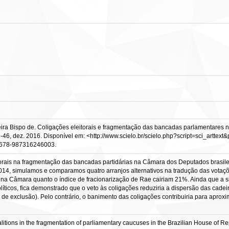
ira Bispo de. Coligações eleitorais e fragmentação das bancadas parlamentares no 
 p. 29-46, dez. 2016. Disponível em: <http://www.scielo.br/scielo.php?script=sci
0/1678-987316246003.
itorais na fragmentação das bancadas partidárias na Câmara dos Deputados brasile
4, simulamos e comparamos quatro arranjos alternativos na tradução das votaçõe
 na Câmara quanto o índice de fracionarização de Rae cairiam 21%. Ainda que a 
íticos, fica demonstrado que o veto às coligações reduziria a dispersão das cade
 de exclusão). Pelo contrário, o banimento das coligações contribuiria para aproxi
oalitions in the fragmentation of parliamentary caucuses in the Brazilian House of 