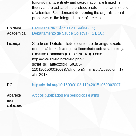
longitudinality, entirety and coordination are limited in
theory and practice of the professionals, in the two models
of attention. Both demand deepening the organizational
processes of the integral health of the child.
Unidade
Faculdade de Ciências da Saúde (FS)
Acadêmica:
Departamento de Saúde Coletiva (FS DSC)
Licença:
Saúde em Debate - Todo o conteúdo do artigo, exceto
onde está identificado, está licenciado sob uma Licença
Creative Commons (CC BY NC 4.0). Fonte:
http://www.scielo.br/scielo.php?
script=sci_arttext&pid=S0103-
11042015000200387&lng=en&nrm=iso. Acesso em: 17
abr. 2018.
DOI:
http://dx.doi.org/10.1590/0103-110420151050002007
Aparece
Artigos publicados em periódicos e afins
nas
coleções: