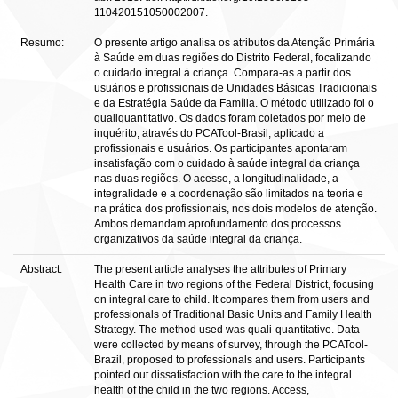
110420151050002007.
Resumo:
O presente artigo analisa os atributos da Atenção Primária
à Saúde em duas regiões do Distrito Federal, focalizando
o cuidado integral à criança. Compara-as a partir dos
usuários e profissionais de Unidades Básicas Tradicionais
e da Estratégia Saúde da Família. O método utilizado foi o
qualiquantitativo. Os dados foram coletados por meio de
inquérito, através do PCATool-Brasil, aplicado a
profissionais e usuários. Os participantes apontaram
insatisfação com o cuidado à saúde integral da criança
nas duas regiões. O acesso, a longitudinalidade, a
integralidade e a coordenação são limitados na teoria e
na prática dos profissionais, nos dois modelos de atenção.
Ambos demandam aprofundamento dos processos
organizativos da saúde integral da criança.
Abstract:
The present article analyses the attributes of Primary
Health Care in two regions of the Federal District, focusing
on integral care to child. It compares them from users and
professionals of Traditional Basic Units and Family Health
Strategy. The method used was quali-quantitative. Data
were collected by means of survey, through the PCATool-
Brazil, proposed to professionals and users. Participants
pointed out dissatisfaction with the care to the integral
health of the child in the two regions. Access,