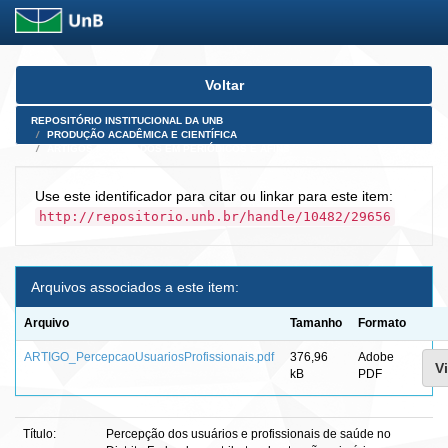
Skip
Voltar
navigation
REPOSITÓRIO INSTITUCIONAL DA UNB
PRODUÇÃO ACADÊMICA E CIENTÍFICA
ARTIGOS PUBLICADOS EM PERIÓDICOS E AFINS
Use este identificador para citar ou linkar para este item:
http://repositorio.unb.br/handle/10482/29656
Arquivos associados a este item:
Arquivo
Tamanho
Formato
ARTIGO_PercepcaoUsuariosProfissionais.pdf
376,96
Adobe
Vi
kB
PDF
Título:
Percepção dos usuários e profissionais de saúde no