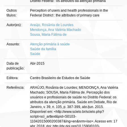
Distrito Federal : os atributos da atenção primária
Outros
Perception of users and health professionals in the
títulos:
Federal District : the attributes of primary care
Autor(es):
Araújo, Rosânia de Lourdes
Mendonça, Ana Valéria Machado
Sousa, Maria Fátima de
Assunto:
Atenção primária à saúde
Saúde da família
Saúde
Data de
Abr-2015
publicação:
Editora:
Centro Brasileiro de Estudos de Saúde
Referência:
ARAÚJO, Rosânia de Lourdes; MENDONÇA, Ana Valéria
Machado; SOUSA, Maria Fátima de. Percepção dos
usuários e profissionais de saúde no Distrito Federal: os
atributos da atenção primária. Saúde em Debate, Rio de
Janeiro, v. 39, n. 105, p. 387-399, abr./jun. 2015.
Disponível em: <http://www.scielo.br/scielo.php?
script=sci_arttext&pid=S0103-
11042015000200387&lng=en&nrm=iso>. Acesso em: 17
abr. 2018. doi: http://dx.doi.org/10.1590/0103-