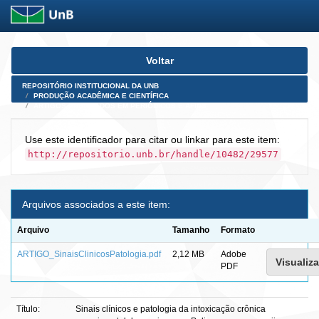
Skip
Voltar
navigation
REPOSITÓRIO INSTITUCIONAL DA UNB
PRODUÇÃO ACADÊMICA E CIENTÍFICA
ARTIGOS PUBLICADOS EM PERIÓDICOS E AFINS
Use este identificador para citar ou linkar para este item:
http://repositorio.unb.br/handle/10482/29577
Arquivos associados a este item:
Arquivo
Tamanho
Formato
ARTIGO_SinaisClinicosPatologia.pdf
2,12 MB
Adobe
Visualiza
PDF
Título:
Sinais clínicos e patologia da intoxicação crônica