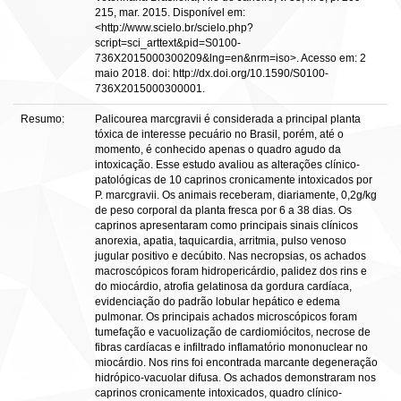
215, mar. 2015. Disponível em:
<http://www.scielo.br/scielo.php?
script=sci_arttext&pid=S0100-
736X2015000300209&lng=en&nrm=iso>. Acesso em: 2
maio 2018. doi: http://dx.doi.org/10.1590/S0100-
736X2015000300001.
Resumo:
Palicourea marcgravii é considerada a principal planta
tóxica de interesse pecuário no Brasil, porém, até o
momento, é conhecido apenas o quadro agudo da
intoxicação. Esse estudo avaliou as alterações clínico-
patológicas de 10 caprinos cronicamente intoxicados por
P. marcgravii. Os animais receberam, diariamente, 0,2g/kg
de peso corporal da planta fresca por 6 a 38 dias. Os
caprinos apresentaram como principais sinais clínicos
anorexia, apatia, taquicardia, arritmia, pulso venoso
jugular positivo e decúbito. Nas necropsias, os achados
macroscópicos foram hidropericárdio, palidez dos rins e
do miocárdio, atrofia gelatinosa da gordura cardíaca,
evidenciação do padrão lobular hepático e edema
pulmonar. Os principais achados microscópicos foram
tumefação e vacuolização de cardiomiócitos, necrose de
fibras cardíacas e infiltrado inflamatório mononuclear no
miocárdio. Nos rins foi encontrada marcante degeneração
hidrópico-vacuolar difusa. Os achados demonstraram nos
caprinos cronicamente intoxicados, quadro clínico-