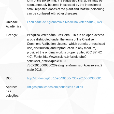
form of the poisoning. It is suggested that goats may be
spontaneously become intoxicated by the ingestion of
small repeated doses of the plant and that the poisoning
can be confused with other diseases.
Unidade
Faculdade de Agronomia e Medicina Veterinária (FAV)
Acadêmica:
Licença:
Pesquisa Veterinária Brasileira - This is an open-access
article distributed under the terms of the Creative
Commons Attribution License, which permits unrestricted
use, distribution, and reproduction in any medium,
provided the original work is properly cited (CC BY NC
4.0). Fonte: http://www.scielo.br/scielo.php?
script=sci_arttext&pid=S0100-
736X2015000300209&lng=en&nrm=iso. Acesso em: 2
maio 2018.
DOI:
http://dx.doi.org/10.1590/S0100-736X2015000300001
Aparece
Artigos publicados em periódicos e afins
nas
coleções: