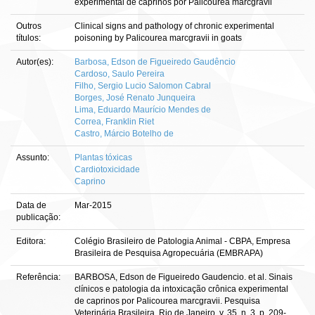
experimental de caprinos por Palicourea marcgravii
Outros
Clinical signs and pathology of chronic experimental
títulos:
poisoning by Palicourea marcgravii in goats
Autor(es):
Barbosa, Edson de Figueiredo Gaudêncio
Cardoso, Saulo Pereira
Filho, Sergio Lucio Salomon Cabral
Borges, José Renato Junqueira
Lima, Eduardo Maurício Mendes de
Correa, Franklin Riet
Castro, Márcio Botelho de
Assunto:
Plantas tóxicas
Cardiotoxicidade
Caprino
Data de
Mar-2015
publicação:
Editora:
Colégio Brasileiro de Patologia Animal - CBPA, Empresa
Brasileira de Pesquisa Agropecuária (EMBRAPA)
Referência:
BARBOSA, Edson de Figueiredo Gaudencio. et al. Sinais
clínicos e patologia da intoxicação crônica experimental
de caprinos por Palicourea marcgravii. Pesquisa
Veterinária Brasileira, Rio de Janeiro, v. 35, n. 3, p. 209-