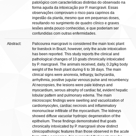
patológico com características distintas do observado na
forma aguda da intoxicação por P. marcgravii. Essas
observações comprovam o risco para caprinos da
ingestão da planta, mesmo que em pequenas doses,
resultando no surgimento de quadro clínico e graves
lesões ainda pouco conhecidas, e que poderiam ser
confundidas com outras enfermidades.
Abstract:
Palicourea marcgravii is considered the main toxic plant
for livestock in Brazil, however, only the acute intoxication
has been reported. This study reports the clinical and
pathological changes of 10 goats chronically intoxicated
by P. marcgravii. The animals received, daily, 0.2g/kg body
weight of the fresh plant during 6 to 38 days. The main
clinical signs were anorexia, lethargy, tachycardia,
arrhythmia, positive jugular venous pulse and recumbency.
At necropsies, the lesions were pale kidneys and
myocardium, serous atrophy of cardiac fat, evident hepatic
lobular pattern and pulmonary edema. The main
microscopic findings were swelling and vacuolization of
cardiomyocytes, cardiac necrosis and inflammatory
mononuclear infiltrate of the myocardium. The kidneys
showed diffuse vacuolar hydropic degeneration of the
epithelium. These findings demonstrated that goats
chronically intoxicated by P. marcgravii show distinct
clinicopathologic features than those observed in the acute