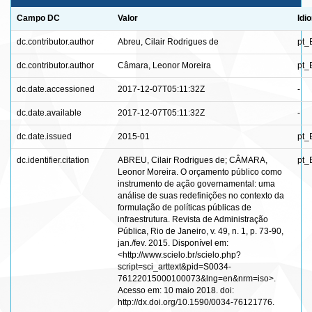
Campo DC
Valor
Idi
dc.contributor.author
Abreu, Cilair Rodrigues de
pt_
dc.contributor.author
Câmara, Leonor Moreira
pt_
dc.date.accessioned
2017-12-07T05:11:32Z
-
dc.date.available
2017-12-07T05:11:32Z
-
dc.date.issued
2015-01
pt_
dc.identifier.citation
ABREU, Cilair Rodrigues de; CÂMARA,
pt_
Leonor Moreira. O orçamento público como
instrumento de ação governamental: uma
análise de suas redefinições no contexto da
formulação de políticas públicas de
infraestrutura. Revista de Administração
Pública, Rio de Janeiro, v. 49, n. 1, p. 73-90,
jan./fev. 2015. Disponível em:
<http://www.scielo.br/scielo.php?
script=sci_arttext&pid=S0034-
76122015000100073&lng=en&nrm=iso>.
Acesso em: 10 maio 2018. doi:
http://dx.doi.org/10.1590/0034-76121776.