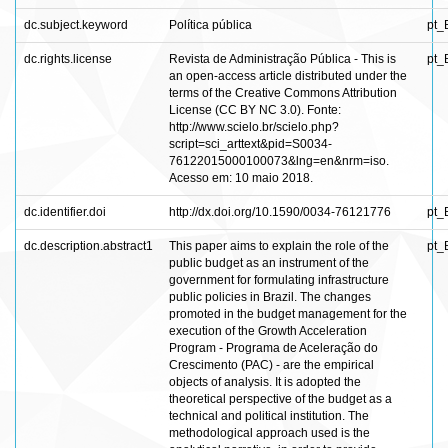
dc.subject.keyword
Política pública
pt_
dc.rights.license
Revista de Administração Pública - This is
pt_
an open-access article distributed under the
terms of the Creative Commons Attribution
License (CC BY NC 3.0). Fonte:
http://www.scielo.br/scielo.php?
script=sci_arttext&pid=S0034-
76122015000100073&lng=en&nrm=iso.
Acesso em: 10 maio 2018.
dc.identifier.doi
http://dx.doi.org/10.1590/0034-76121776
pt_
dc.description.abstract1
This paper aims to explain the role of the
pt_
public budget as an instrument of the
government for formulating infrastructure
public policies in Brazil. The changes
promoted in the budget management for the
execution of the Growth Acceleration
Program - Programa de Aceleração do
Crescimento (PAC) - are the empirical
objects of analysis. It is adopted the
theoretical perspective of the budget as a
technical and political institution. The
methodological approach used is the