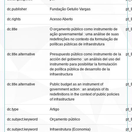
dc.publisher
Fundação Getulio Vargas
pt_
dc.rights
Acesso Aberto
pt_
dc.title
O orçamento público como instrumento de
pt_
ação governamental : uma análise de suas
redefinições no contexto da formulação de
políticas públicas de infraestrutura
dc.title.alternative
Presupuesto público como instrumento de la
pt_
acción del gobierno : un análisis del uso del
instrumento para posibilitar la formulación
de política pública de desarrollo de la
infraestructura
dc.title.alternative
Public budget as an instrument of
pt_
government action : an analysis of its
redefinitions in the context of public policies
of infrastructure
dc.type
Artigo
pt_
dc.subject.keyword
Orçamento público
pt_
dc.subject.keyword
Infraestrutura (Economia)
pt_