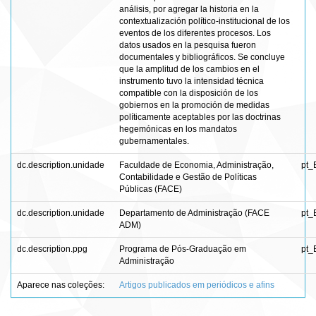
análisis, por agregar la historia en la
contextualización político-institucional de los
eventos de los diferentes procesos. Los
datos usados en la pesquisa fueron
documentales y bibliográficos. Se concluye
que la amplitud de los cambios en el
instrumento tuvo la intensidad técnica
compatible con la disposición de los
gobiernos en la promoción de medidas
políticamente aceptables por las doctrinas
hegemónicas en los mandatos
gubernamentales.
dc.description.unidade
Faculdade de Economia, Administração,
pt_
Contabilidade e Gestão de Políticas
Públicas (FACE)
dc.description.unidade
Departamento de Administração (FACE
pt_
ADM)
dc.description.ppg
Programa de Pós-Graduação em
pt_
Administração
Aparece nas coleções:
Artigos publicados em periódicos e afins