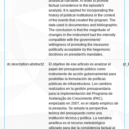
analytical narrative, in order to provide
factual consistence to the episode's
analysis. It is applied for incorporating the
history of political institutions in the context
of the events that created the program. The
data used is documentary and bibliographic.
The conclusion is that the magnitude of
changes in the instrument had the intensity
compatible with the governments'
willingness of promoting the measures
politically acceptable by the hegemonic
doctrines on president's mandates.
dc.description.abstract2
El objetivo de ese artículo es analizar el
pt_
papel del presupuesto público como
instrumento de acción gubernamental para
posibilitar la formulación de políticas
públicas de infraestructura. Los cambios
realizados en la gestión presupuestaria
para la implementación del Programa de
Aceleração do Crescimento (PAC),
empezado en 2007, es el objeto empírico de
la pesquisa. Se adopta la perspectiva
teórica del presupuesto como una
institución técnica y política. La narrativa
analítica es el recurso metodológico
utilizado para dar la consistencia factual al