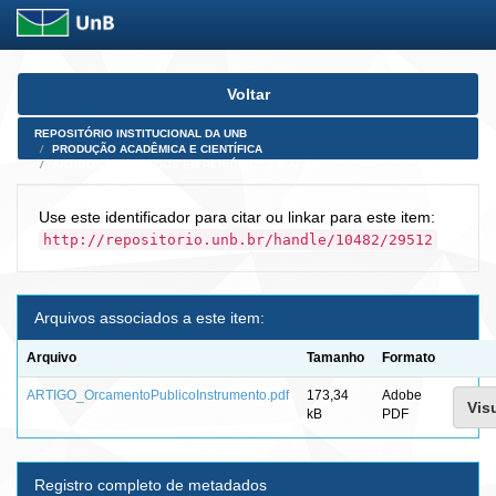
Skip
Voltar
navigation
REPOSITÓRIO INSTITUCIONAL DA UNB
PRODUÇÃO ACADÊMICA E CIENTÍFICA
ARTIGOS PUBLICADOS EM PERIÓDICOS E AFINS
Use este identificador para citar ou linkar para este item:
http://repositorio.unb.br/handle/10482/29512
Arquivos associados a este item:
Arquivo
Tamanho
Formato
ARTIGO_OrcamentoPublicoInstrumento.pdf
173,34
Adobe
Visu
kB
PDF
Registro completo de metadados