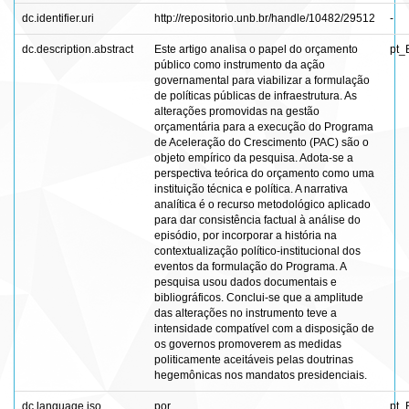
dc.identifier.uri
http://repositorio.unb.br/handle/10482/29512
-
dc.description.abstract
Este artigo analisa o papel do orçamento
pt_
público como instrumento da ação
governamental para viabilizar a formulação
de políticas públicas de infraestrutura. As
alterações promovidas na gestão
orçamentária para a execução do Programa
de Aceleração do Crescimento (PAC) são o
objeto empírico da pesquisa. Adota-se a
perspectiva teórica do orçamento como uma
instituição técnica e política. A narrativa
analítica é o recurso metodológico aplicado
para dar consistência factual à análise do
episódio, por incorporar a história na
contextualização político-institucional dos
eventos da formulação do Programa. A
pesquisa usou dados documentais e
bibliográficos. Conclui-se que a amplitude
das alterações no instrumento teve a
intensidade compatível com a disposição de
os governos promoverem as medidas
politicamente aceitáveis pelas doutrinas
hegemônicas nos mandatos presidenciais.
dc.language.iso
por
pt_