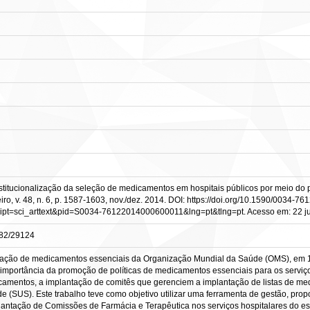
stitucionalização da seleção de medicamentos em hospitais públicos por meio do p
ro, v. 48, n. 6, p. 1587-1603, nov./dez. 2014. DOI: https://doi.org/10.1590/0034-7
script=sci_arttext&pid=S0034-76122014000600011&lng=pt&tlng=pt. Acesso em: 22 ju
0482/29124
lação de medicamentos essenciais da Organização Mundial da Saúde (OMS), em 197
mportância da promoção de políticas de medicamentos essenciais para os serviço
amentos, a implantação de comitês que gerenciem a implantação de listas de me
 (SUS). Este trabalho teve como objetivo utilizar uma ferramenta de gestão, prop
lantação de Comissões de Farmácia e Terapêutica nos serviços hospitalares do est