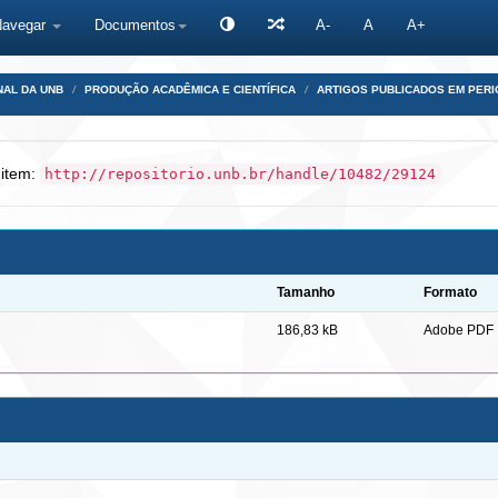
Navegar
Documentos
A-
A
A+
NAL DA UNB
PRODUÇÃO ACADÊMICA E CIENTÍFICA
ARTIGOS PUBLICADOS EM PERI
 item:
http://repositorio.unb.br/handle/10482/29124
Tamanho
Formato
186,83 kB
Adobe PDF