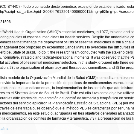
 (CC BY-NC) - Todo o conteúdo deste periódico, exceto onde está identificado, e
o.php?script=sci_arttext&pid=S0034-76122014000600011&lng=pt&tln g=pt. Acesso em
6121596
ist of World Health Organization (WHO)'s essential medicines, in 1977, this one and 
ing policies of essential medicines for health services. Despite the undeniable cont
mmittees that manage the deployment of lists of essential medicines is still a chal
anagement tool proposed by economist Carlos Matus to overcome the difficulties 
ergipe, State of Brazil. To do it, the research team conducted with the stakeholders 
, normative, strategic and tactical-operational moments. It was observed that the
l activities of of essential medicines' selection, in this study, grouped into three g
tion, 2) the organization of pharmacy and therapeutic committees, and 3) the prepar
 lista modelo de la Organización Mundial de la Salud (OMS) de medicamentos esenc
ovido la importancia de la promoción de políticas de medicamentos esenciales a l
o racional de los medicamentos, la implementación de los comités que administran
res en el Sistema Único de Salud de Brasil. Este estudio tuvo como objetivo utiliza
ar las dificultades de implantación del comité de farmacia y terapéutica en servici
 actores del servicio aplicaron la Planificación Estratégica Situacional (PES) por 
A través de este trabajo, se observó que el método PES se caracteriza por ser una
e medicamentos, en este estudio, agrupadas en tres objetivos generales alcanzados
 la organización de comités de farmacia y terapéutica, y 3) la preparación de las 
 afins