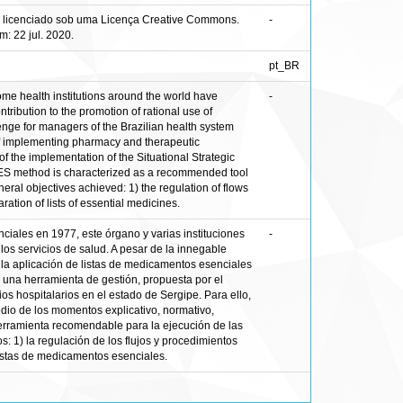
stá licenciado sob uma Licença Creative Commons.
-
: 22 jul. 2020.
pt_BR
some health institutions around the world have
-
ribution to the promotion of rational use of
lenge for managers of the Brazilian health system
of implementing pharmacy and therapeutic
of the implementation of the Situational Strategic
 PES method is characterized as a recommended tool
eneral objectives achieved: 1) the regulation of flows
ation of lists of essential medicines.
iales en 1977, este órgano y varias instituciones
-
os servicios de salud. A pesar de la innegable
 la aplicación de listas de medicamentos esenciales
r una herramienta de gestión, propuesta por el
os hospitalarios en el estado de Sergipe. Para ello,
medio de los momentos explicativo, normativo,
 herramienta recomendable para la ejecución de las
: 1) la regulación de los flujos y procedimientos
listas de medicamentos esenciales.