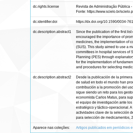
dc.rights.license
Revista de Administração Pública -
Fonte: https://www.scielo.br/sciel
dc.identifier.doi
https://dx.doi.org/10.1590/0034-7
dc.description.abstract1
Since the publication of the first l
encouraged the importance of promot
medicines, the implementation of co
(SUS). This study aimed to use a m
committees in hospital services of S
Planning (PES) through explanatory
for the implementation of fundamenta
and procedures for selecting medica
dc.description.abstract2
Desde la publicación de la primera
de salud en todo el mundo han prom
contribución a la promoción del us
sigue siendo un reto para los gesto
economista Carlos Matus, para super
el equipo de investigación ante los
estratégico y táctico-operacional. 
actividades clave de la selección d
para selección de medicamentos, 2)
Aparece nas coleções:
Artigos publicados em periódicos e