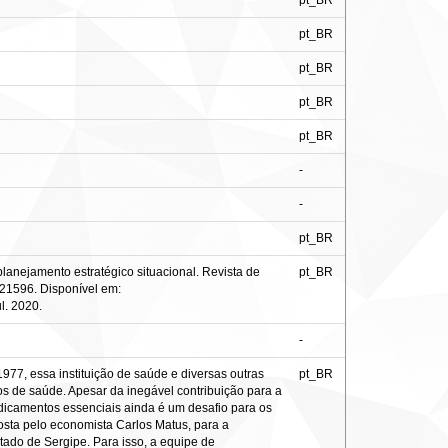
pt_BR
pt_BR
pt_BR
pt_BR
pt_BR
-
-
pt_BR
lanejamento estratégico situacional. Revista de
pt_BR
6121596. Disponível em:
l. 2020.
-
7, essa instituição de saúde e diversas outras
pt_BR
s de saúde. Apesar da inegável contribuição para a
dicamentos essenciais ainda é um desafio para os
osta pelo economista Carlos Matus, para a
ado de Sergipe. Para isso, a equipe de