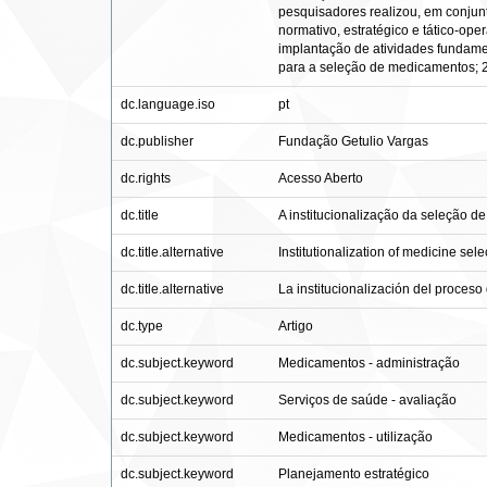
pesquisadores realizou, em conjunt
normativo, estratégico e tático-o
implantação de atividades fundame
para a seleção de medicamentos; 2
dc.language.iso
pt
dc.publisher
Fundação Getulio Vargas
dc.rights
Acesso Aberto
dc.title
A institucionalização da seleção d
dc.title.alternative
Institutionalization of medicine sele
dc.title.alternative
La institucionalización del proceso
dc.type
Artigo
dc.subject.keyword
Medicamentos - administração
dc.subject.keyword
Serviços de saúde - avaliação
dc.subject.keyword
Medicamentos - utilização
dc.subject.keyword
Planejamento estratégico