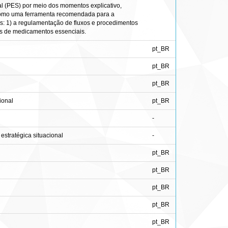
al (PES) por meio dos momentos explicativo,
e como uma ferramenta recomendada para a
s: 1) a regulamentação de fluxos e procedimentos
as de medicamentos essenciais.
pt_BR
pt_BR
pt_BR
ional
pt_BR
-
estratégica situacional
-
pt_BR
pt_BR
pt_BR
pt_BR
pt_BR