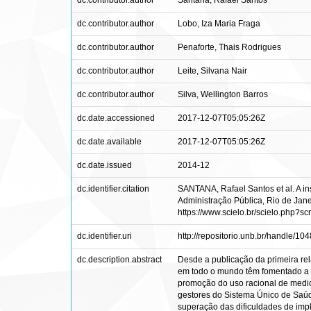
dc.contributor.author
Santana, Rafael Santos
dc.contributor.author
Lobo, Iza Maria Fraga
dc.contributor.author
Penaforte, Thais Rodrigues
dc.contributor.author
Leite, Silvana Nair
dc.contributor.author
Silva, Wellington Barros
dc.date.accessioned
2017-12-07T05:05:26Z
dc.date.available
2017-12-07T05:05:26Z
dc.date.issued
2014-12
dc.identifier.citation
SANTANA, Rafael Santos et al. A in
Administração Pública, Rio de Janei
https://www.scielo.br/scielo.php?
dc.identifier.uri
http://repositorio.unb.br/handle/1
dc.description.abstract
Desde a publicação da primeira re
em todo o mundo têm fomentado a i
promoção do uso racional de medic
gestores do Sistema Único de Saúde
superação das dificuldades de imp