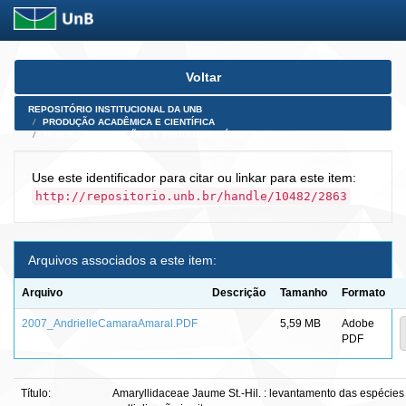
Skip
Voltar
navigation
REPOSITÓRIO INSTITUCIONAL DA UNB
PRODUÇÃO ACADÊMICA E CIENTÍFICA
TESES, DISSERTAÇÕES E PRODUTOS PÓS-DOUTORADO
Use este identificador para citar ou linkar para este item:
http://repositorio.unb.br/handle/10482/2863
Arquivos associados a este item:
Arquivo
Descrição
Tamanho
Formato
2007_AndrielleCamaraAmaral.PDF
5,59 MB
Adobe
PDF
Título:
Amaryllidaceae Jaume St.-Hil. : levantamento das espécies d