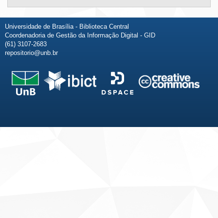
Universidade de Brasília - Biblioteca Central
Coordenadoria de Gestão da Informação Digital - GID
(61) 3107-2683
repositorio@unb.br
Fale conosco
Sobre