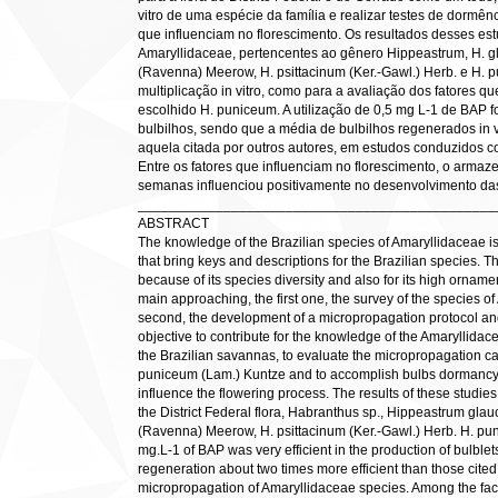
vitro de uma espécie da família e realizar testes de dormên
que influenciam no florescimento. Os resultados desses es
Amaryllidaceae, pertencentes ao gênero Hippeastrum, H. g
(Ravenna) Meerow, H. psittacinum (Ker.-Gawl.) Herb. e H. 
multiplicação in vitro, como para a avaliação dos fatores qu
escolhido H. puniceum. A utilização de 0,5 mg L-1 de BAP f
bulbilhos, sendo que a média de bulbilhos regenerados in v
aquela citada por outros autores, em estudos conduzidos c
Entre os fatores que influenciam no florescimento, o arma
semanas influenciou positivamente no desenvolvimento das
______________________________________________
ABSTRACT
The knowledge of the Brazilian species of Amaryllidaceae i
that bring keys and descriptions for the Brazilian species. T
because of its species diversity and also for its high orname
main approaching, the first one, the survey of the species of
second, the development of a micropropagation protocol and
objective to contribute for the knowledge of the Amaryllidacea
the Brazilian savannas, to evaluate the micropropagation c
puniceum (Lam.) Kuntze and to accomplish bulbs dormancy tes
influence the flowering process. The results of these studies
the District Federal flora, Habranthus sp., Hippeastrum gla
(Ravenna) Meerow, H. psittacinum (Ker.-Gawl.) Herb. H. pu
mg.L-1 of BAP was very efficient in the production of bulblets
regeneration about two times more efficient than those cit
micropropagation of Amaryllidaceae species. Among the facto