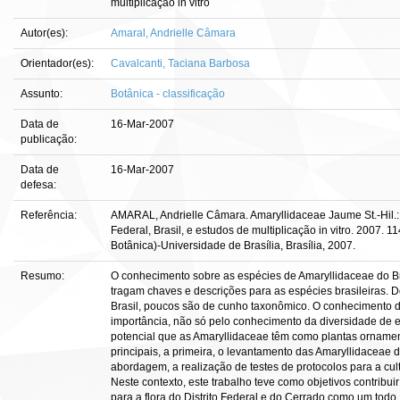
multiplicação in vitro
Autor(es):
Amaral, Andrielle Câmara
Orientador(es):
Cavalcanti, Taciana Barbosa
Assunto:
Botânica - classificação
Data de
16-Mar-2007
publicação:
Data de
16-Mar-2007
defesa:
Referência:
AMARAL, Andrielle Câmara. Amaryllidaceae Jaume St.-Hil.: 
Federal, Brasil, e estudos de multiplicação in vitro. 2007. 11
Botânica)-Universidade de Brasília, Brasília, 2007.
Resumo:
O conhecimento sobre as espécies de Amaryllidaceae do Br
tragam chaves e descrições para as espécies brasileiras. D
Brasil, poucos são de cunho taxonômico. O conhecimento da
importância, não só pelo conhecimento da diversidade de 
potencial que as Amaryllidaceae têm como plantas ornamen
principais, a primeira, o levantamento das Amaryllidaceae d
abordagem, a realização de testes de protocolos para a cul
Neste contexto, este trabalho teve como objetivos contribu
para a flora do Distrito Federal e do Cerrado como um todo,