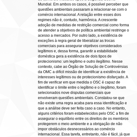
Mundial. Em ambos os casos, é possível perceber que
questões ambientais passaram a relacionar-se com o
comércio internacional. A relação entre esses dois
regimes não é, contudo, harmônica. A crescente
adoção de medidas de restrição comercial como forma
de atender a objetivos de política ambiental restringe o
acesso a mercados. Por outro lado, a existência de
exceções à regra geral de liberalizar as trocas
comerciais para assegurar objetivos considerados
legítimos e, dessa forma, garantir a estabilidade
doméstica gera a existência de dois tipos de
protecionismo: um legítimo e outro ilegítimo. Nesse
contexto, cabe ao Órgão de Solução de Controvérsias
da OMC a difícil missão de identificar a existência de
interesses legítimos ou de protecionismo disfarçado. A
fim de verificar em que medida o OSC é capaz de
identificar o limite entre o legítimo e o ilegítimo, foram
selecionados nove disputas comerciais que
envolveram questões ambientais. Constatou-se que
não existe uma regra acaba para essa identificação e
que a análise deve ser feita caso a caso. No entanto,
alguns critérios foram estabelecidos pelo OSC a fim de
assegurar o equilíbrio entre os direitos de os membros
protegerem o meio ambiente e a obrigação de não
impor obstáculos desnecessários ao comércio
internacional. Essa tarefa, entretanto, não é fácil, já que