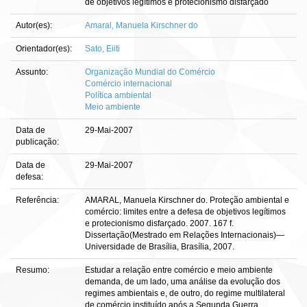
de objetivos legítimos e protecionismo disfarçado
Autor(es):
Amaral, Manuela Kirschner do
Orientador(es):
Sato, Eiiti
Assunto:
Organização Mundial do Comércio
Comércio internacional
Política ambiental
Meio ambiente
Data de
29-Mai-2007
publicação:
Data de
29-Mai-2007
defesa:
Referência:
AMARAL, Manuela Kirschner do. Proteção ambiental e
comércio: limites entre a defesa de objetivos legítimos
e protecionismo disfarçado. 2007. 167 f.
Dissertação(Mestrado em Relações Internacionais)—
Universidade de Brasília, Brasília, 2007.
Resumo:
Estudar a relação entre comércio e meio ambiente
demanda, de um lado, uma análise da evolução dos
regimes ambientais e, de outro, do regime multilateral
de comércio instituído após a Segunda Guerra