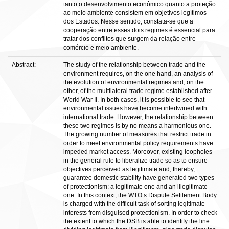
tanto o desenvolvimento econômico quanto a proteção
ao meio ambiente consistem em objetivos legítimos
dos Estados. Nesse sentido, constata-se que a
cooperação entre esses dois regimes é essencial para
tratar dos conflitos que surgem da relação entre
comércio e meio ambiente.
Abstract:
The study of the relationship between trade and the
environment requires, on the one hand, an analysis of
the evolution of environmental regimes and, on the
other, of the multilateral trade regime established after
World War II. In both cases, it is possible to see that
environmental issues have become intertwined with
international trade. However, the relationship between
these two regimes is by no means a harmonious one.
The growing number of measures that restrict trade in
order to meet environmental policy requirements have
impeded market access. Moreover, existing loopholes
in the general rule to liberalize trade so as to ensure
objectives perceived as legitimate and, thereby,
guarantee domestic stability have generated two types
of protectionism: a legitimate one and an illegitimate
one. In this context, the WTO’s Dispute Settlement Body
is charged with the difficult task of sorting legitimate
interests from disguised protectionism. In order to check
the extent to which the DSB is able to identify the line