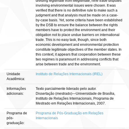
dividing legitimate from illegitimate, nine trade disputes
involving environmental issues were chosen. It was
verified that there is no definitive rule to make such a
judgment and that analysis must be made on a case-
by-case basis. Yet, some criteria have been established
by the DSB to ensure the balance between the rights
members have to protect the environment and their
obligation not to place undue barriers on international
trade. This is no easy task, though, since both
economic development and environmental protection
constitute legitimate objectives of the member states. In
this context, it appears that cooperation between these
two regimes is paramount in addressing conflicts that
arise between trade and the environment.
Unidade
Instituto de Relações Internacionais (IREL)
Acadêmica:
Informações
Texto parcialmente liderado pelo autor.
adicionais:
Dissertação (mestrado)—Universidade de Brasília,
Instituto de Relações Internacionais, Programa de
Mestrado em Relações Internacionais, 2007.
Programa de
Programa de Pós-Graduação em Relações
pós-
Internacionais
graduação: