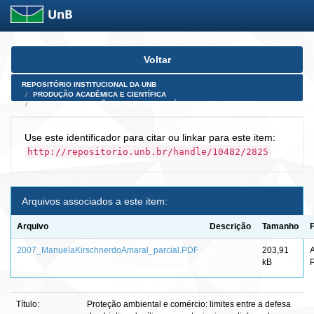
Skip
Voltar
navigation
REPOSITÓRIO INSTITUCIONAL DA UNB
PRODUÇÃO ACADÊMICA E CIENTÍFICA
TESES, DISSERTAÇÕES E PRODUTOS PÓS-DOUTORADO
Use este identificador para citar ou linkar para este item:
http://repositorio.unb.br/handle/10482/2825
Arquivos associados a este item:
Arquivo
Descrição
Tamanho
2007_ManuelaKirschnerdoAmaral_parcial.PDF
203,91
kB
Título:
Proteção ambiental e comércio: limites entre a defesa