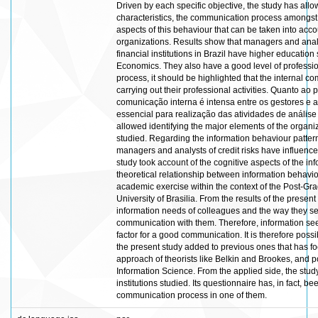
Driven by each specific objective, the study has al
characteristics, the communication process amongst 
aspects of this behaviour that can be taken into acc
organizations. Results show that managers and analys
financial institutions in Brazil have higher educati
Economics. They also have a good level of professio
process, it should be highlighted that the internal co
carrying out their professional activities. Quanto 
comunicação interna é intensa entre os gestores e an
essencial para realização das atividades de análise 
allowed identifying the major elements of the organi
studied. Regarding the information behaviour patter
managers and analysts of credit risks have influenc
study took account of the cognitive aspects of the info
theoretical relationship between information behavi
academic exercise within the context of the Post-Gr
University of Brasilia. From the results of the present
information needs of colleagues and the way they see
communication with them. Therefore, information see
factor for a good communication. It is therefore possibl
the present study added to previous ones that has foc
approach of theorists like Belkin and Brookes, and po
Information Science. From the applied side, the study
institutions studied. Its questionnaire has, in fact, b
communication process in one of them.