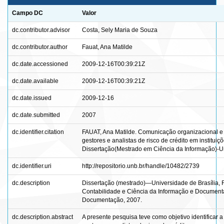
Campo DC
Valor
dc.contributor.advisor
Costa, Sely Maria de Souza
dc.contributor.author
Fauat, Ana Matilde
dc.date.accessioned
2009-12-16T00:39:21Z
dc.date.available
2009-12-16T00:39:21Z
dc.date.issued
2009-12-16
dc.date.submitted
2007
dc.identifier.citation
FAUAT, Ana Matilde. Comunicação organizacional e
gestores e analistas de risco de crédito em institui
Dissertação(Mestrado em Ciência da Informação)-Uni
dc.identifier.uri
http://repositorio.unb.br/handle/10482/2739
dc.description
Dissertação (mestrado)—Universidade de Brasília, 
Contabilidade e Ciência da Informação e Document
Documentação, 2007.
dc.description.abstract
A presente pesquisa teve como objetivo identificar 