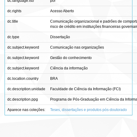
dc.language.iso
por
dc.rights
Acesso Aberto
dc.title
Comunicação organizacional e padrões de comporta
risco de crédito em instituições financeiras governa
dc.type
Dissertação
dc.subject.keyword
Comunicação nas organizações
dc.subject.keyword
Gestão do conhecimento
dc.subject.keyword
Ciência da informação
dc.location.country
BRA
dc.description.unidade
Faculdade de Ciência da Informação (FCI)
dc.description.ppg
Programa de Pós-Graduação em Ciência da Inform
Aparece nas coleções:
Teses, dissertações e produtos pós-doutorado