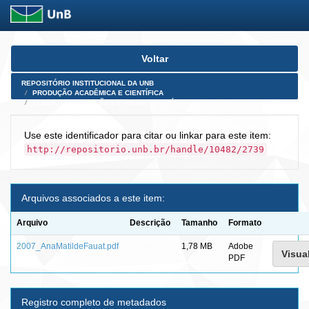
Skip
Voltar
navigation
REPOSITÓRIO INSTITUCIONAL DA UNB
PRODUÇÃO ACADÊMICA E CIENTÍFICA
TESES, DISSERTAÇÕES E PRODUTOS PÓS-DOUTORADO
Use este identificador para citar ou linkar para este item:
http://repositorio.unb.br/handle/10482/2739
Arquivos associados a este item:
Arquivo
Descrição
Tamanho
Formato
2007_AnaMatildeFauat.pdf
1,78 MB
Adobe
Visual
PDF
Registro completo de metadados