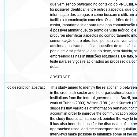
que vem sendo praticado no contexto do PPGCInf. A 
foi possível identificar, entre outros aspectos, que
informação dos colegas e como buscam e utilizam as
facilita a comunicação com eles. Os padrões de bus
assim, importante fator para uma boa comunicação co
é possível afirmar que, do ponto de vista teórico, o
procurou identificar aspectos do comportamento in
comunicação entre eles. Isso, por sua vez, vem ao e
adiciona positivamente às discussões de questões 
ponto de vista prático, o estudo deve, sem dúvida, 
empreendidas nas instituições estudadas. De fato,
teste para serviços relacionados ao processo da c
delas.
________________________________________
ABSTRACT
dc.description.abstract
This study aimed to identify the relationship betwe
in the credit risk sector and the organizational com
institutions from the federal government in Brazil, 
work of Tubbs (2003), Wilson (1981) and Kunsch (200
suggests that variables of information behaviour of t
account in order to improve the communication proc
the study theoretical framework pointed the way to b
It has also been the base for the discussion of the re
approached used, and the consequent triangulation 
interviews make possible to minimize some of the di