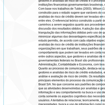
gestores e analistas de risco de crédito e o proces
instituições financeiras governamentais brasileira
Com base nos trabalhos de Tubbs (2003), Wilson (1
construído para o estudo sugere que variáveis do c
analistas de risco de crédito devem ser levadas e
entre eles. O referencial teórico construído a parti
caminhos a serem seguidos quanto aos procedimen
discussão dos resultados obtidos. A adoção das abor
triangulação das informações obtidas pelo uso de qu
minimizar algumas das desvantagens específicas de
estudo permitiu, de acordo com cada objetivo específ
analistas de risco de crédito de instituições financ
organizações em que trabalham, seus padrões de c
comportamento que podem ser levados em conta na
entre outros aspectos, que gestores e analistas de ri
governamentais federais no Brasil são profissionais 
Administração, Contabilidade e Economia, com boa
Quanto ao processo de comunicação, destaca-se que
gestores e analistas de risco de crédito estudados, 
análise e avaliação de risco de crédito. Os resultad
principais elementos do processo da comunicação o
Brasil S/A. No que concerne aos padrões de compor
que as atividades desenvolvidas por analistas e ge
informação e seu comportamento na busca e uso de
conta somente os aspectos cognitivos das necessid
usuários. A tentativa de relacionar, teoricamente, 
(necessidades, busca e uso de informação) como in