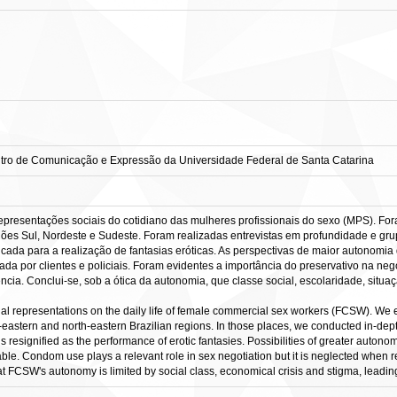
ntro de Comunicação e Expressão da Universidade Federal de Santa Catarina
representações sociais do cotidiano das mulheres profissionais do sexo (MPS). For
ões Sul, Nordeste e Sudeste. Foram realizadas entrevistas em profundidade e gru
cada para a realização de fantasias eróticas. As perspectivas de maior autonomia
icada por clientes e policiais. Foram evidentes a importância do preservativo na
ncia. Conclui-se, sob a ótica da autonomia, que classe social, escolaridade, situ
ocial representations on the daily life of female commercial sex workers (FCSW). W
eastern and north-eastern Brazilian regions. In those places, we conducted in-depth
 resignified as the performance of erotic fantasies. Possibilities of greater auto
le. Condom use plays a relevant role in sex negotiation but it is neglected when rel
t FCSW's autonomy is limited by social class, economical crisis and stigma, leadin