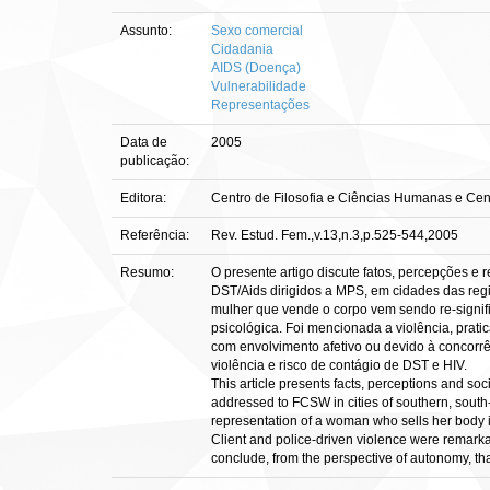
Assunto:
Sexo comercial
Cidadania
AIDS (Doença)
Vulnerabilidade
Representações
Data de
2005
publicação:
Editora:
Centro de Filosofia e Ciências Humanas e Ce
Referência:
Rev. Estud. Fem.,v.13,n.3,p.525-544,2005
Resumo:
O presente artigo discute fatos, percepções e 
DST/Aids dirigidos a MPS, em cidades das regi
mulher que vende o corpo vem sendo re-signifi
psicológica. Foi mencionada a violência, prat
com envolvimento afetivo ou devido à concorrê
violência e risco de contágio de DST e HIV.
This article presents facts, perceptions and s
addressed to FCSW in cities of southern, south-
representation of a woman who sells her body is
Client and police-driven violence were remarkab
conclude, from the perspective of autonomy, tha