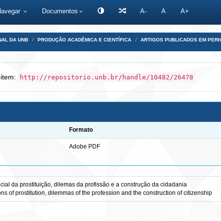
Navegar
Documentos
A-
A
A+
NAL DA UNB
PRODUÇÃO ACADÊMICA E CIENTÍFICA
ARTIGOS PUBLICADOS EM PERI
 item:
http://repositorio.unb.br/handle/10482/26478
Formato
Adobe PDF
ial da prostituição, dilemas da profissão e a construção da cidadania
s of prostitution, dilemmas of the profession and the construction of citizenship