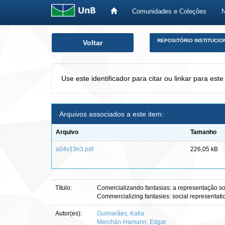
Comunidades e Coleções
Skip
REPOSITÓRIO INSTITUCIO
Voltar
navigation
Use este identificador para citar ou linkar para este
Arquivos associados a este item:
Arquivo
Tamanho
a04v13n3.pdf
226,05 kB
Título:
Comercializando fantasias: a representação soc
Commercializing fantasies: social representation
Autor(es):
Guimarães, Katia
Merchán-Hamann, Edgar