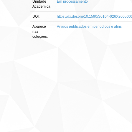
Unidade
Em processamento
Acadêmica:
DOI:
https://dx.doi.org/10.1590/S0104-026X20050
Aparece
Artigos publicados em periódicos e afins
nas
coleções: