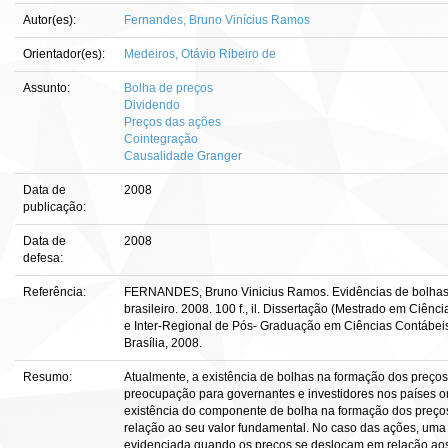
Autor(es):
Fernandes, Bruno Vinícius Ramos
Orientador(es):
Medeiros, Otávio Ribeiro de
Assunto:
Bolha de preços
Dividendo
Preços das ações
Cointegração
Causalidade Granger
Data de
2008
publicação:
Data de
2008
defesa:
Referência:
FERNANDES, Bruno Vinicius Ramos. Evidências de bolhas 
brasileiro. 2008. 100 f., il. Dissertação (Mestrado em Ciênc
e Inter-Regional de Pós- Graduação em Ciências Contábei
Brasília, 2008.
Resumo:
Atualmente, a existência de bolhas na formação dos preços
preocupação para governantes e investidores nos países o
existência do componente de bolha na formação dos preços
relação ao seu valor fundamental. No caso das ações, uma
evidenciada quando os preços se deslocam em relação aos