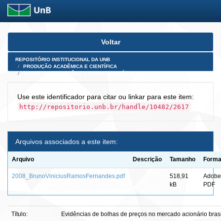
Skip
Voltar
navigation
REPOSITÓRIO INSTITUCIONAL DA UNB
PRODUÇÃO ACADÊMICA E CIENTÍFICA
TESES, DISSERTAÇÕES E PRODUTOS PÓS-DOUTORADO
Use este identificador para citar ou linkar para este item:
http://repositorio.unb.br/handle/10482/2617
Arquivos associados a este item:
Arquivo
Descrição
Tamanho
Forma
2008_BrunoViniciusRamosFernandes.pdf
518,91
Adobe
kB
PDF
Título:
Evidências de bolhas de preços no mercado acionário brasi