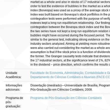
market as a whole and also in stocks of 17 industrial sector
order to test the evidence of bubbles in the market as a wh
index (Ibovespa) was used as a proxy of the average stock
index was built based on Ibovespa’s stock portfolios in th
cointegration tests were performed with the purpose of ver
indexes kept a long run equilibrium relationship. Our findin
cointegration between the Bovespa stock index and the Bo
the two series have not kept a long run equilibrium relation i
bubbles might have occurred during the focused period. The 
similar to the general test, indicating strong evidence on the 
industry sectors analyzed. Aiming at yielding more robustness
were also carried out considering the market as a whole and 
assumption is that if the stock price is a function of dividen
the former. The Granger causality tests indicate that divid
the 17 industrial sectors, at the significance level of 1%, 82
in the dividend – price direction, which confirms the results 
Unidade
Faculdade de Economia, Administração, Contabilidade e Ge
Acadêmica:
Departamento de Ciências Contábeis e Atuariais (FACE C
Informações
Dissertação (mestrado)—Universidade de Brasília, Programa 
adicionais:
Pós-Graduação em Ciências Contábeis, 2008.
Programa de
Programa de Pós-Graduação em Ciências Contábeis
pós-
graduação: