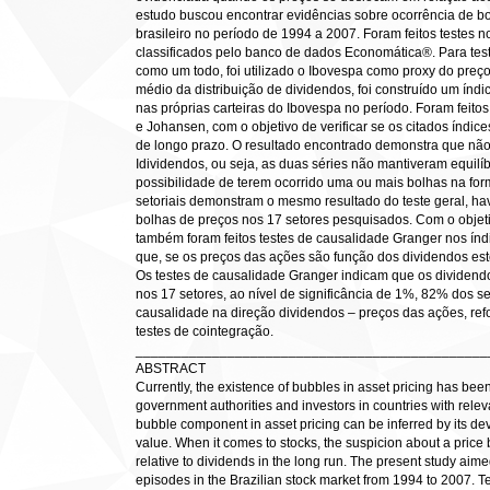
estudo buscou encontrar evidências sobre ocorrência de b
brasileiro no período de 1994 a 2007. Foram feitos testes 
classificados pelo banco de dados Economática®. Para tes
como um todo, foi utilizado o Ibovespa como proxy do preç
médio da distribuição de dividendos, foi construído um índi
nas próprias carteiras do Ibovespa no período. Foram feito
e Johansen, com o objetivo de verificar se os citados índic
de longo prazo. O resultado encontrado demonstra que não
Idividendos, ou seja, as duas séries não mantiveram equilí
possibilidade de terem ocorrido uma ou mais bolhas na for
setoriais demonstram o mesmo resultado do teste geral, hav
bolhas de preços nos 17 setores pesquisados. Com o objeti
também foram feitos testes de causalidade Granger nos índi
que, se os preços das ações são função dos dividendos est
Os testes de causalidade Granger indicam que os dividen
nos 17 setores, ao nível de significância de 1%, 82% dos
causalidade na direção dividendos – preços das ações, re
testes de cointegração.
______________________________________________
ABSTRACT
Currently, the existence of bubbles in asset pricing has bee
government authorities and investors in countries with relev
bubble component in asset pricing can be inferred by its dev
value. When it comes to stocks, the suspicion about a price
relative to dividends in the long run. The present study aim
episodes in the Brazilian stock market from 1994 to 2007. Te