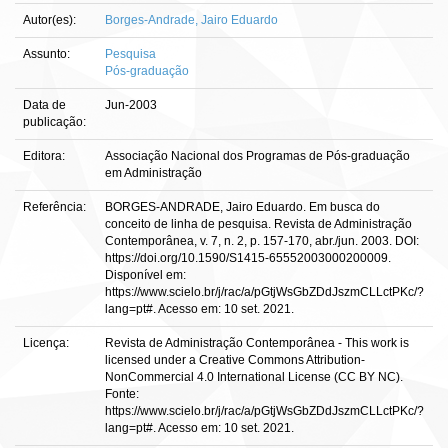
Autor(es):
Borges-Andrade, Jairo Eduardo
Assunto:
Pesquisa
Pós-graduação
Data de
Jun-2003
publicação:
Editora:
Associação Nacional dos Programas de Pós-graduação
em Administração
Referência:
BORGES-ANDRADE, Jairo Eduardo. Em busca do
conceito de linha de pesquisa. Revista de Administração
Contemporânea, v. 7, n. 2, p. 157-170, abr./jun. 2003. DOI:
https://doi.org/10.1590/S1415-65552003000200009.
Disponível em:
https://www.scielo.br/j/rac/a/pGtjWsGbZDdJszmCLLctPKc/?
lang=pt#. Acesso em: 10 set. 2021.
Licença:
Revista de Administração Contemporânea - This work is
licensed under a Creative Commons Attribution-
NonCommercial 4.0 International License (CC BY NC).
Fonte:
https://www.scielo.br/j/rac/a/pGtjWsGbZDdJszmCLLctPKc/?
lang=pt#. Acesso em: 10 set. 2021.