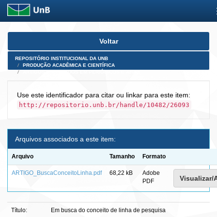
Skip
Voltar
navigation
REPOSITÓRIO INSTITUCIONAL DA UNB
PRODUÇÃO ACADÊMICA E CIENTÍFICA
ARTIGOS PUBLICADOS EM PERIÓDICOS E AFINS
Use este identificador para citar ou linkar para este item:
http://repositorio.unb.br/handle/10482/26093
Arquivos associados a este item:
Arquivo
Tamanho
Formato
ARTIGO_BuscaConceitoLinha.pdf
68,22 kB
Adobe
Visualizar/
PDF
Título:
Em busca do conceito de linha de pesquisa