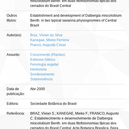
miscolobium Benth. em duas fitofisionomias típicas dos
cerrados do Brasil Central
Outros
Establishment and development of Dalbergia miscolobium
títulos:
Benth. in two typical savanna physiognomies of Central
Brazil
Autor(es):
Braz, Vívian da Silva
Kanegae, Mieko Ferreira
Franco, Augusto César
Assunto:
Crescimento (Plantas)
Estresse hídrico
Fenologia vegetal
Herbivoria
Sombreamento
Sobrevivência
Data de
Abr-2000
publicação:
Editora:
Sociedade Botânica do Brasil
Referência:
BRAZ, Vívian S.; KANEGAE, Mieko F.; FRANCO, Augusto
C. Estabelecimento e desenvolvimento de Dalbergia
miscolobium Benth. em duas fitofisionomias típicas dos
cerrados do Brasil Central. Acta Botanica Brasilica, Feira