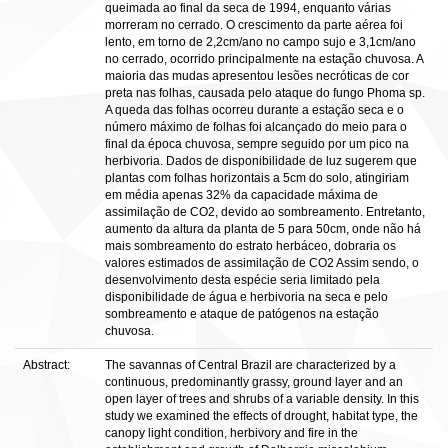
queimada ao final da seca de 1994, enquanto várias
morreram no cerrado. O crescimento da parte aérea foi
lento, em torno de 2,2cm/ano no campo sujo e 3,1cm/ano
no cerrado, ocorrido principalmente na estação chuvosa. A
maioria das mudas apresentou lesões necróticas de cor
preta nas folhas, causada pelo ataque do fungo Phoma sp.
A queda das folhas ocorreu durante a estação seca e o
número máximo de folhas foi alcançado do meio para o
final da época chuvosa, sempre seguido por um pico na
herbivoria. Dados de disponibilidade de luz sugerem que
plantas com folhas horizontais a 5cm do solo, atingiriam
em média apenas 32% da capacidade máxima de
assimilação de CO2, devido ao sombreamento. Entretanto,
aumento da altura da planta de 5 para 50cm, onde não há
mais sombreamento do estrato herbáceo, dobraria os
valores estimados de assimilação de CO2 Assim sendo, o
desenvolvimento desta espécie seria limitado pela
disponibilidade de água e herbivoria na seca e pelo
sombreamento e ataque de patógenos na estação
chuvosa.
Abstract:
The savannas of Central Brazil are characterized by a
continuous, predominantly grassy, ground layer and an
open layer of trees and shrubs of a variable density. In this
study we examined the effects of drought, habitat type, the
canopy light condition, herbivory and fire in the