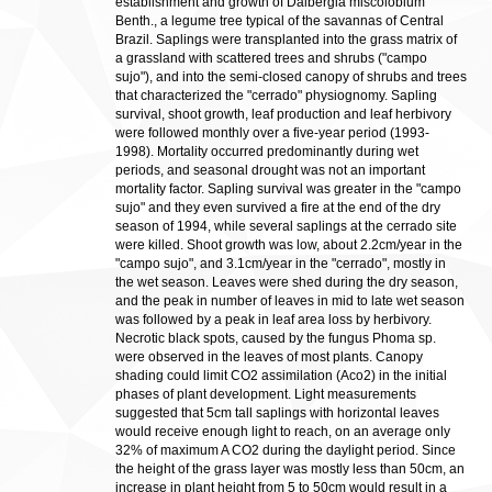
establishment and growth of Dalbergia miscolobium
Benth., a legume tree typical of the savannas of Central
Brazil. Saplings were transplanted into the grass matrix of
a grassland with scattered trees and shrubs ("campo
sujo"), and into the semi-closed canopy of shrubs and trees
that characterized the "cerrado" physiognomy. Sapling
survival, shoot growth, leaf production and leaf herbivory
were followed monthly over a five-year period (1993-
1998). Mortality occurred predominantly during wet
periods, and seasonal drought was not an important
mortality factor. Sapling survival was greater in the "campo
sujo" and they even survived a fire at the end of the dry
season of 1994, while several saplings at the cerrado site
were killed. Shoot growth was low, about 2.2cm/year in the
"campo sujo", and 3.1cm/year in the "cerrado", mostly in
the wet season. Leaves were shed during the dry season,
and the peak in number of leaves in mid to late wet season
was followed by a peak in leaf area loss by herbivory.
Necrotic black spots, caused by the fungus Phoma sp.
were observed in the leaves of most plants. Canopy
shading could limit CO2 assimilation (Aco2) in the initial
phases of plant development. Light measurements
suggested that 5cm tall saplings with horizontal leaves
would receive enough light to reach, on an average only
32% of maximum A CO2 during the daylight period. Since
the height of the grass layer was mostly less than 50cm, an
increase in plant height from 5 to 50cm would result in a