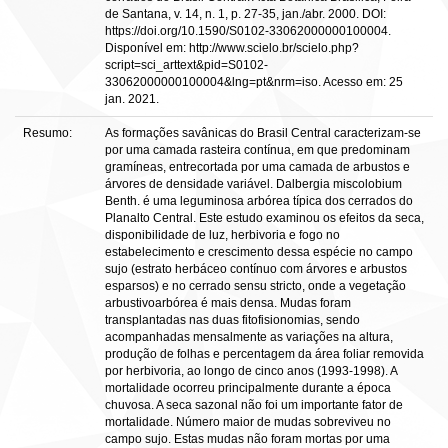
de Santana, v. 14, n. 1, p. 27-35, jan./abr. 2000. DOI:
https://doi.org/10.1590/S0102-33062000000100004.
Disponível em: http://www.scielo.br/scielo.php?
script=sci_arttext&pid=S0102-
33062000000100004&lng=pt&nrm=iso. Acesso em: 25
jan. 2021.
Resumo:
As formações savânicas do Brasil Central caracterizam-se
por uma camada rasteira contínua, em que predominam
gramíneas, entrecortada por uma camada de arbustos e
árvores de densidade variável. Dalbergia miscolobium
Benth. é uma leguminosa arbórea típica dos cerrados do
Planalto Central. Este estudo examinou os efeitos da seca,
disponibilidade de luz, herbivoria e fogo no
estabelecimento e crescimento dessa espécie no campo
sujo (estrato herbáceo contínuo com árvores e arbustos
esparsos) e no cerrado sensu stricto, onde a vegetação
arbustivoarbórea é mais densa. Mudas foram
transplantadas nas duas fitofisionomias, sendo
acompanhadas mensalmente as variações na altura,
produção de folhas e percentagem da área foliar removida
por herbivoria, ao longo de cinco anos (1993-1998). A
mortalidade ocorreu principalmente durante a época
chuvosa. A seca sazonal não foi um importante fator de
mortalidade. Número maior de mudas sobreviveu no
campo sujo. Estas mudas não foram mortas por uma