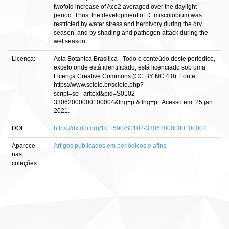
twofold increase of Aco2 averaged over the daylight
period. Thus, the development of D. miscolobium was
restricted by water stress and herbivory during the dry
season, and by shading and pathogen attack during the
wet season.
Licença:
Acta Botanica Brasilica - Todo o conteúdo deste periódico,
exceto onde está identificado, está licenciado sob uma
Licença Creative Commons (CC BY NC 4.0). Fonte:
https://www.scielo.br/scielo.php?
script=sci_arttext&pid=S0102-
33062000000100004&lng=pt&tlng=pt. Acesso em: 25 jan.
2021.
DOI:
https://dx.doi.org/10.1590/S0102-33062000000100004
Aparece
Artigos publicados em periódicos e afins
nas
coleções: