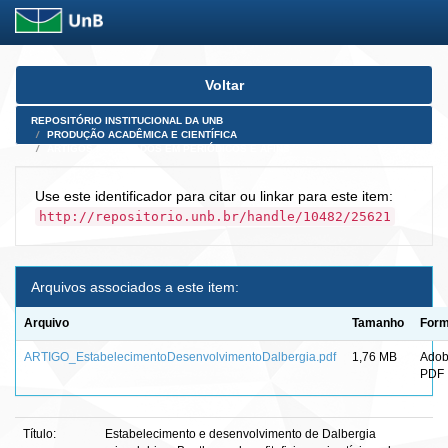
Skip
Voltar
navigation
REPOSITÓRIO INSTITUCIONAL DA UNB
PRODUÇÃO ACADÊMICA E CIENTÍFICA
ARTIGOS PUBLICADOS EM PERIÓDICOS E AFINS
Use este identificador para citar ou linkar para este item:
http://repositorio.unb.br/handle/10482/25621
Arquivos associados a este item:
Arquivo
Tamanho
Form
ARTIGO_EstabelecimentoDesenvolvimentoDalbergia.pdf
1,76 MB
Ado
PDF
Título:
Estabelecimento e desenvolvimento de Dalbergia