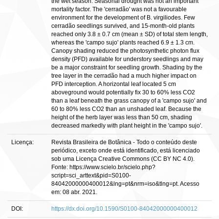
the wet season. Seasonal drought was not an important
mortality factor. The 'cerradão' was not a favourable
environment for the development of B. virgiliodes. Few
cerradão seedlings survived, and 15-month-old plants
reached only 3.8 ± 0.7 cm (mean ± SD) of total stem length,
whereas the 'campo sujo' plants reached 6.9 ± 1.3 cm.
Canopy shading reduced the photosynthetic photon flux
density (PFD) available for understory seedlings and may
be a major constraint for seedling growth. Shading by the
tree layer in the cerradão had a much higher impact on
PFD interception. A horizontal leaf located 5 cm
aboveground would potentially fix 30 to 60% less CO2
than a leaf beneath the grass canopy of a 'campo sujo' and
60 to 80% less CO2 than an unshaded leaf. Because the
height of the herb layer was less than 50 cm, shading
decreased markedly with plant height in the 'campo sujo'.
Licença:
Revista Brasileira de Botânica - Todo o conteúdo deste
periódico, exceto onde está identificado, está licenciado
sob uma Licença Creative Commons (CC BY NC 4.0).
Fonte: https://www.scielo.br/scielo.php?
script=sci_arttext&pid=S0100-
84042000000400012&lng=pt&nrm=iso&tlng=pt. Acesso
em: 08 abr. 2021.
DOI:
https://dx.doi.org/10.1590/S0100-84042000000400012