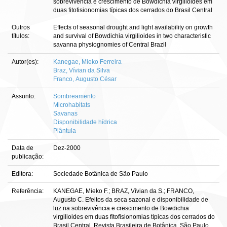
sobrevivência e crescimento de Bowdichia virgilioides em
duas fitofisionomias típicas dos cerrados do Brasil Central
Outros
Effects of seasonal drought and light availability on growth
títulos:
and survival of Bowdichia virgilioides in two characteristic
savanna physiognomies of Central Brazil
Autor(es):
Kanegae, Mieko Ferreira
Braz, Vívian da Silva
Franco, Augusto César
Assunto:
Sombreamento
Microhabitats
Savanas
Disponibilidade hídrica
Plântula
Data de
Dez-2000
publicação:
Editora:
Sociedade Botânica de São Paulo
Referência:
KANEGAE, Mieko F.; BRAZ, Vívian da S.; FRANCO,
Augusto C. Efeitos da seca sazonal e disponibilidade de
luz na sobrevivência e crescimento de Bowdichia
virgilioides em duas fitofisionomias típicas dos cerrados do
Brasil Central. Revista Brasileira de Botânica, São Paulo,