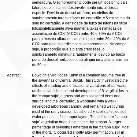
semeadura. O sombreamento pode ser um dos principais
fatores que limitam o desenvolvimento inicial dessa
espécie. Devido ao dossel arbóreo, os efeitos do
sombreamento foram críticos no cerradão. A 5 cm acima do
solo no cerradão, a densidade de fluxo de fótons na faixa
fotossinteticamente ativa manteria taxas estimadas de
assimilação de CO2 (A CO2) entre 40 e 70% da A CO2
para a mesma altura no campo sujo e entre 20 e 40% da A
CO2 para uma superfície sem sombreamento. No campo
sujo, à proporção que a planta crescesse, o
sombreamento diminuiria rapidamente, devido ao baixo
porte do dossel herbáceo, que atingiu uma altura máxima
de 50 cm.
Abstract:
Bowdichia virgiliodes Kunth is a common legume tree in
the savannas of Central Brazil. This study investigated the
effects of shading and of seasonal variations of soil water
on the establishment and development of B. virgilioides in
the 'campo sujo', a grassland with scattered trees and
shrubs, and the 'cerradão', a woodland with a well-
developed arboreous canopy. Soil remained wet during
most of the rainy season, but short dry spells affected soil
water potential of the upper layers. The soil under 'campo
sujo' vegetation dried faster in the dry season. A larger
percentage of seedlings emerged in the 'campo sujo'. Most
of the mortality occurred shortly after germination, still in