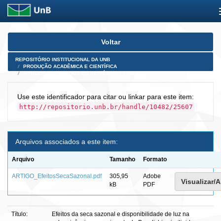
Skip
Voltar
navigation
REPOSITÓRIO INSTITUCIONAL DA UNB
PRODUÇÃO ACADÊMICA E CIENTÍFICA
ARTIGOS PUBLICADOS EM PERIÓDICOS E AFINS
Use este identificador para citar ou linkar para este item:
http://repositorio.unb.br/handle/10482/25607
Arquivos associados a este item:
Arquivo
Tamanho
Formato
ARTIGO_EfeitosSecaSazonal.pdf
305,95
Adobe
Visualizar/A
kB
PDF
Título:
Efeitos da seca sazonal e disponibilidade de luz na