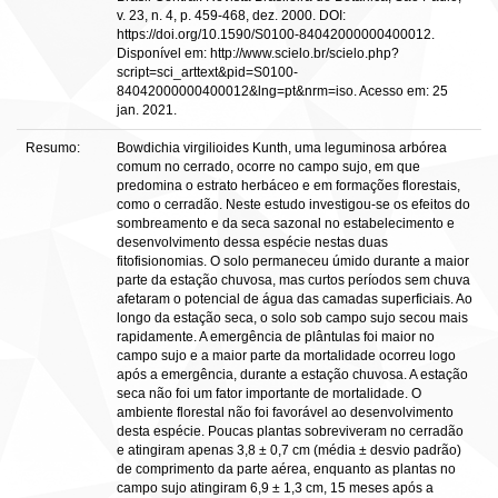
v. 23, n. 4, p. 459-468, dez. 2000. DOI:
https://doi.org/10.1590/S0100-84042000000400012.
Disponível em: http://www.scielo.br/scielo.php?
script=sci_arttext&pid=S0100-
84042000000400012&lng=pt&nrm=iso. Acesso em: 25
jan. 2021.
Resumo:
Bowdichia virgilioides Kunth, uma leguminosa arbórea
comum no cerrado, ocorre no campo sujo, em que
predomina o estrato herbáceo e em formações florestais,
como o cerradão. Neste estudo investigou-se os efeitos do
sombreamento e da seca sazonal no estabelecimento e
desenvolvimento dessa espécie nestas duas
fitofisionomias. O solo permaneceu úmido durante a maior
parte da estação chuvosa, mas curtos períodos sem chuva
afetaram o potencial de água das camadas superficiais. Ao
longo da estação seca, o solo sob campo sujo secou mais
rapidamente. A emergência de plântulas foi maior no
campo sujo e a maior parte da mortalidade ocorreu logo
após a emergência, durante a estação chuvosa. A estação
seca não foi um fator importante de mortalidade. O
ambiente florestal não foi favorável ao desenvolvimento
desta espécie. Poucas plantas sobreviveram no cerradão
e atingiram apenas 3,8 ± 0,7 cm (média ± desvio padrão)
de comprimento da parte aérea, enquanto as plantas no
campo sujo atingiram 6,9 ± 1,3 cm, 15 meses após a