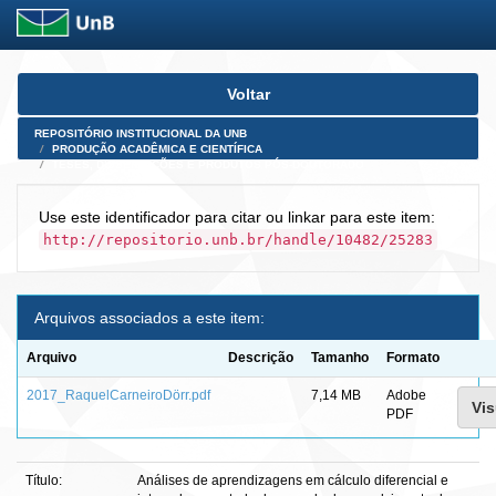
Skip
Voltar
navigation
REPOSITÓRIO INSTITUCIONAL DA UNB
PRODUÇÃO ACADÊMICA E CIENTÍFICA
TESES, DISSERTAÇÕES E PRODUTOS PÓS-DOUTORADO
Use este identificador para citar ou linkar para este item:
http://repositorio.unb.br/handle/10482/25283
Arquivos associados a este item:
Arquivo
Descrição
Tamanho
Formato
2017_RaquelCarneiroDörr.pdf
7,14 MB
Adobe
Vis
PDF
Título:
Análises de aprendizagens em cálculo diferencial e