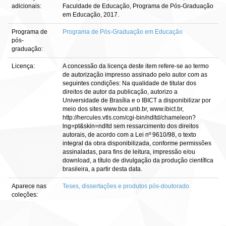
adicionais:
Faculdade de Educação, Programa de Pós-Graduação
em Educação, 2017.
Programa de
Programa de Pós-Graduação em Educação
pós-
graduação:
Licença:
A concessão da licença deste item refere-se ao termo
de autorização impresso assinado pelo autor com as
seguintes condições: Na qualidade de titular dos
direitos de autor da publicação, autorizo a
Universidade de Brasília e o IBICT a disponibilizar por
meio dos sites www.bce.unb.br, www.ibict.br,
http://hercules.vtls.com/cgi-bin/ndltd/chameleon?
lng=pt&skin=ndltd sem ressarcimento dos direitos
autorais, de acordo com a Lei nº 9610/98, o texto
integral da obra disponibilizada, conforme permissões
assinaladas, para fins de leitura, impressão e/ou
download, a título de divulgação da produção científica
brasileira, a partir desta data.
Aparece nas
Teses, dissertações e produtos pós-doutorado
coleções: