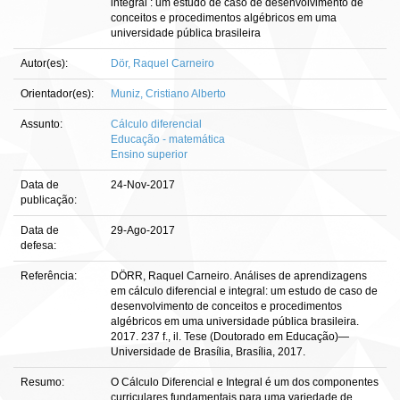
integral : um estudo de caso de desenvolvimento de
conceitos e procedimentos algébricos em uma
universidade pública brasileira
Autor(es):
Dör, Raquel Carneiro
Orientador(es):
Muniz, Cristiano Alberto
Assunto:
Cálculo diferencial
Educação - matemática
Ensino superior
Data de
24-Nov-2017
publicação:
Data de
29-Ago-2017
defesa:
Referência:
DÖRR, Raquel Carneiro. Análises de aprendizagens
em cálculo diferencial e integral: um estudo de caso de
desenvolvimento de conceitos e procedimentos
algébricos em uma universidade pública brasileira.
2017. 237 f., il. Tese (Doutorado em Educação)—
Universidade de Brasília, Brasília, 2017.
Resumo:
O Cálculo Diferencial e Integral é um dos componentes
curriculares fundamentais para uma variedade de