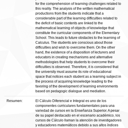
for the comprehension of learning challenges related to
this reality. The analysis of the written mathematical
productions from the students indicate that a
considerable part of the learning difficulties related to
the deficit of basic contents are linked to the
mathematical learning of objects of knowledge that
constitute the curricular components of the Elementary
School. This leads to future obstacles to the learning of
Calculus. The students are conscious about those
difficulties and wish to overcome them. On the other
hand, the existence of a disposition of lecturers and
educators in creating mechanisms and alternative
methodologies that help students to overcome their
difficulties is observed. Therefore, it is considered that
the university must assume its role of educational
space that notices each student as a learning subject in
the process of acquiring knowledge leading to the
favoring of the development of learning environments
based on pedagogic dialogue and mediation.
Resumen:
El Cálculo Diferencial e Integral es uno de los
componentes curriculares fundamentales para una
variedad de cursos en la Enseñanza Superior. A pesar
de su papel destacado en el escenario académico, los
cursos de Cálculo llaman la atención de investigadores
y educadores matemáticos debido a sus altos índices