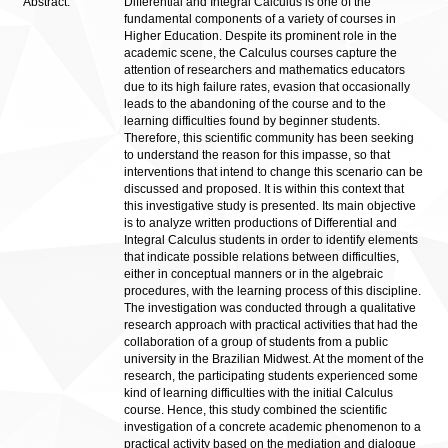
Abstract:
Differential and Integral Calculus is one of the
fundamental components of a variety of courses in
Higher Education. Despite its prominent role in the
academic scene, the Calculus courses capture the
attention of researchers and mathematics educators
due to its high failure rates, evasion that occasionally
leads to the abandoning of the course and to the
learning difficulties found by beginner students.
Therefore, this scientific community has been seeking
to understand the reason for this impasse, so that
interventions that intend to change this scenario can be
discussed and proposed. It is within this context that
this investigative study is presented. Its main objective
is to analyze written productions of Differential and
Integral Calculus students in order to identify elements
that indicate possible relations between difficulties,
either in conceptual manners or in the algebraic
procedures, with the learning process of this discipline.
The investigation was conducted through a qualitative
research approach with practical activities that had the
collaboration of a group of students from a public
university in the Brazilian Midwest. At the moment of the
research, the participating students experienced some
kind of learning difficulties with the initial Calculus
course. Hence, this study combined the scientific
investigation of a concrete academic phenomenon to a
practical activity based on the mediation and dialogue