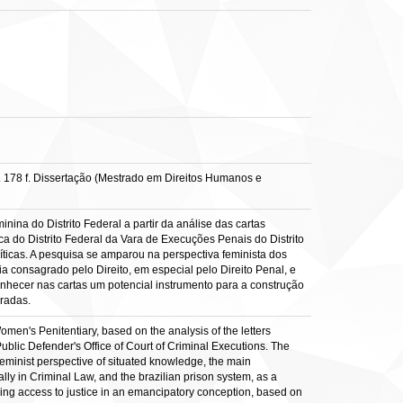
 178 f. Dissertação (Mestrado em Direitos Humanos e
na do Distrito Federal a partir da análise das cartas
a do Distrito Federal da Vara de Execuções Penais do Distrito
líticas. A pesquisa se amparou na perspectiva feminista dos
ia consagrado pelo Direito, em especial pelo Direito Penal, e
conhecer nas cartas um potencial instrumento para a construção
eradas.
omen's Penitentiary, based on the analysis of the letters
Public Defender's Office of Court of Criminal Executions. The
 feminist perspective of situated knowledge, the main
ally in Criminal Law, and the brazilian prison system, as a
ilding access to justice in an emancipatory conception, based on