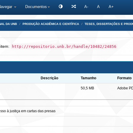
Navegar
Documentos
A-
A
A+
NAL DA UNB
PRODUÇÃO ACADÊMICA E CIENTÍFICA
TESES, DISSERTAÇÕES E PRO
 item:
http://repositorio.unb.br/handle/10482/24856
Descrição
Tamanho
Formato
50,5 MB
Adobe P
sso à justiça em cartas das presas