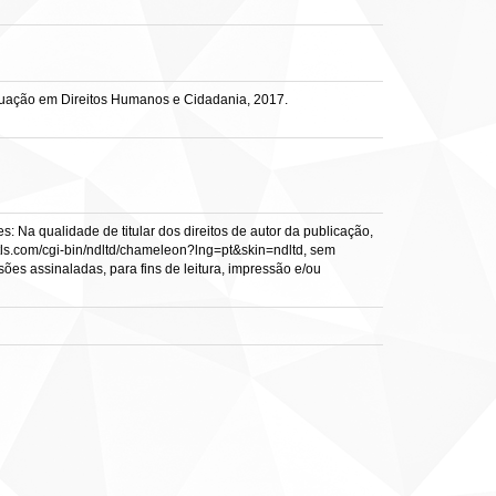
duação em Direitos Humanos e Cidadania, 2017.
: Na qualidade de titular dos direitos de autor da publicação,
s.vtls.com/cgi-bin/ndltd/chameleon?lng=pt&skin=ndltd, sem
sões assinaladas, para fins de leitura, impressão e/ou