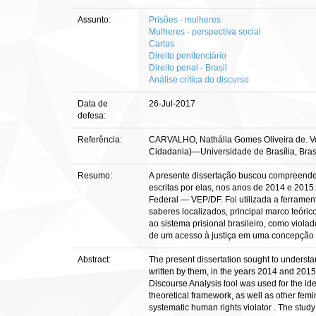
Assunto:
Prisões - mulheres
Mulheres - perspectiva social
Cartas
Direito penitenciário
Direito penal - Brasil
Análise crítica do discurso
Data de
26-Jul-2017
defesa:
Referência:
CARVALHO, Nathália Gomes Oliveira de. Voz
Cidadania)—Universidade de Brasília, Brasí
Resumo:
A presente dissertação buscou compreender 
escritas por elas, nos anos de 2014 e 2015
Federal — VEP/DF. Foi utilizada a ferrament
saberes localizados, principal marco teóric
ao sistema prisional brasileiro, como viol
de um acesso à justiça em uma concepção e
Abstract:
The present dissertation sought to understan
written by them, in the years 2014 and 2015.
Discourse Analysis tool was used for the ide
theoretical framework, as well as other femi
systematic human rights violator . The study