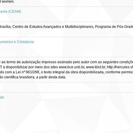
ed women.
inares (CEAM)
rasília, Centro de Estudos Avançados e Multidisciplinares, Programa de Pós-Gra
Humanos e Cidadania
e ao termo de autorização impresso assinado pelo autor com as seguintes condições
CT a disponibilizar por meio dos sites www.bce.unb.br, www.ibict.br, http://hercule
rdo com a Lei nº 9610/98, o texto integral da obra disponibilizada, conforme permis
científica brasileira, a partir desta data.
ado