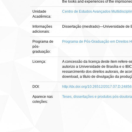
the looks and experiences of the imprison
Unidade
Centro de Estudos Avançados Multidiscipl
Acadêmica:
Informações
Dissertação (mestrado)—Universidade de B
adicionais:
Programa de
Programa de Pós-Graduação em Direitos 
pós-
graduação:
Licença:
A concessão da licença deste item refere-s
autorizo a Universidade de Brasília e o IBI
ressarcimento dos direitos autorais, de aco
download, a título de divulgação da produção 
DOI:
http://dx.doi.org/10.26512/2017.07.D.24856
Aparece nas
Teses, dissertações e produtos pós-doutor
coleções: