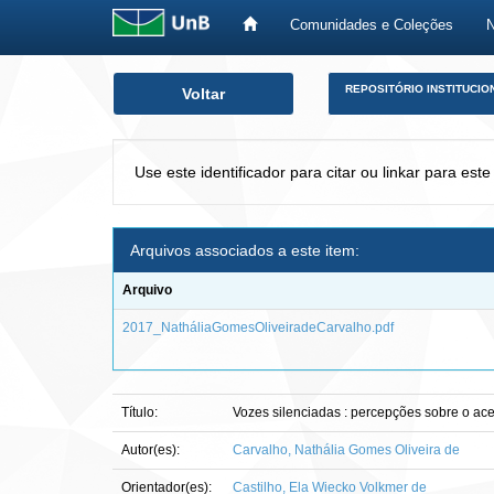
Comunidades e Coleções
Skip
REPOSITÓRIO INSTITUCIO
Voltar
navigation
Use este identificador para citar ou linkar para este
Arquivos associados a este item:
Arquivo
2017_NatháliaGomesOliveiradeCarvalho.pdf
Título:
Vozes silenciadas : percepções sobre o ace
Autor(es):
Carvalho, Nathália Gomes Oliveira de
Orientador(es):
Castilho, Ela Wiecko Volkmer de