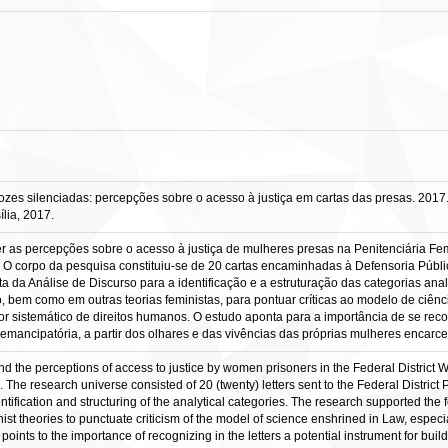
es silenciadas: percepções sobre o acesso à justiça em cartas das presas. 2017.
lia, 2017.
as percepções sobre o acesso à justiça de mulheres presas na Penitenciária Femini
. O corpo da pesquisa constituiu-se de 20 cartas encaminhadas à Defensoria Públic
a da Análise de Discurso para a identificação e a estruturação das categorias ana
o, bem como em outras teorias feministas, para pontuar críticas ao modelo de ciênc
ador sistemático de direitos humanos. O estudo aponta para a importância de se re
mancipatória, a partir dos olhares e das vivências das próprias mulheres encarc
d the perceptions of access to justice by women prisoners in the Federal District W
 The research universe consisted of 20 (twenty) letters sent to the Federal District 
ntification and structuring of the analytical categories. The research supported the
nist theories to punctuate criticism of the model of science enshrined in Law, especi
 points to the importance of recognizing in the letters a potential instrument for bu