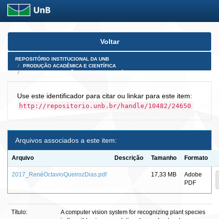
Skip
Voltar
navigation
REPOSITÓRIO INSTITUCIONAL DA UNB
PRODUÇÃO ACADÊMICA E CIENTÍFICA
TESES, DISSERTAÇÕES E PRODUTOS PÓS-DOUTORADO
Use este identificador para citar ou linkar para este item:
http://repositorio.unb.br/handle/10482/24650
Arquivos associados a este item:
Arquivo
Descrição
Tamanho
Formato
2017_RenéOctavioQueirozDias.pdf
17,33 MB
Adobe
PDF
Título:
A computer vision system for recognizing plant species