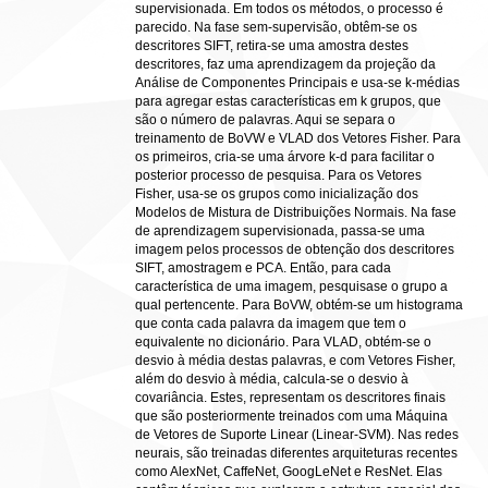
supervisionada. Em todos os métodos, o processo é
parecido. Na fase sem-supervisão, obtêm-se os
descritores SIFT, retira-se uma amostra destes
descritores, faz uma aprendizagem da projeção da
Análise de Componentes Principais e usa-se k-médias
para agregar estas características em k grupos, que
são o número de palavras. Aqui se separa o
treinamento de BoVW e VLAD dos Vetores Fisher. Para
os primeiros, cria-se uma árvore k-d para facilitar o
posterior processo de pesquisa. Para os Vetores
Fisher, usa-se os grupos como inicialização dos
Modelos de Mistura de Distribuições Normais. Na fase
de aprendizagem supervisionada, passa-se uma
imagem pelos processos de obtenção dos descritores
SIFT, amostragem e PCA. Então, para cada
característica de uma imagem, pesquisase o grupo a
qual pertencente. Para BoVW, obtém-se um histograma
que conta cada palavra da imagem que tem o
equivalente no dicionário. Para VLAD, obtém-se o
desvio à média destas palavras, e com Vetores Fisher,
além do desvio à média, calcula-se o desvio à
covariância. Estes, representam os descritores finais
que são posteriormente treinados com uma Máquina
de Vetores de Suporte Linear (Linear-SVM). Nas redes
neurais, são treinadas diferentes arquiteturas recentes
como AlexNet, CaffeNet, GoogLeNet e ResNet. Elas