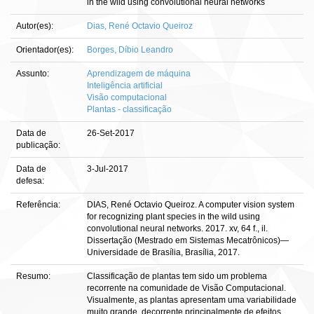
in the wild using convolutional neural networks
Autor(es):
Dias, René Octavio Queiroz
Orientador(es):
Borges, Díbio Leandro
Assunto:
Aprendizagem de máquina
Inteligência artificial
Visão computacional
Plantas - classificação
Data de
26-Set-2017
publicação:
Data de
3-Jul-2017
defesa:
Referência:
DIAS, René Octavio Queiroz. A computer vision system
for recognizing plant species in the wild using
convolutional neural networks. 2017. xv, 64 f., il.
Dissertação (Mestrado em Sistemas Mecatrônicos)—
Universidade de Brasília, Brasília, 2017.
Resumo:
Classificação de plantas tem sido um problema
recorrente na comunidade de Visão Computacional.
Visualmente, as plantas apresentam uma variabilidade
muito grande, decorrente principalmente de efeitos