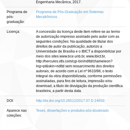
Engenharia Mecânica, 2017.
Programa de
Programa de Pós-Graduação em Sistemas
pós-
Mecatrônicos
graduação:
Licença:
A concessão da licença deste item refere-se ao termo
de autorização impresso assinado pelo autor com as
seguintes condições: Na qualidade de titular dos
direitos de autor da publicação, autorizo a
Universidade de Brasília e o IBICT a disponibilizar por
meio dos sites www.bce.unb.br, www.ibict.br,
http://hercules.vtls.com/cgi-bin/ndltd/chameleon?
lng=pt&skin=ndltd sem ressarcimento dos direitos
autorais, de acordo com a Lei nº 9610/98, o texto
integral da obra disponibilizada, conforme permissões
assinaladas, para fins de leitura, impressão e/ou
download, a título de divulgação da produção científica
brasileira, a partir desta data.
DOI:
http://dx.doi.org/10.26512/2017.07.D.24650
Aparece nas
Teses, dissertações e produtos pós-doutorado
coleções: