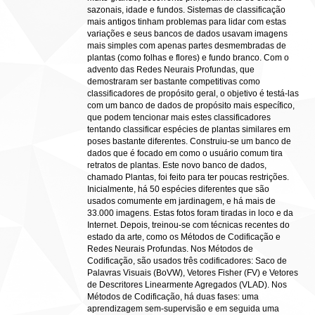
sazonais, idade e fundos. Sistemas de classificação
mais antigos tinham problemas para lidar com estas
variações e seus bancos de dados usavam imagens
mais simples com apenas partes desmembradas de
plantas (como folhas e flores) e fundo branco. Com o
advento das Redes Neurais Profundas, que
demostraram ser bastante competitivas como
classificadores de propósito geral, o objetivo é testá-las
com um banco de dados de propósito mais específico,
que podem tencionar mais estes classificadores
tentando classificar espécies de plantas similares em
poses bastante diferentes. Construiu-se um banco de
dados que é focado em como o usuário comum tira
retratos de plantas. Este novo banco de dados,
chamado Plantas, foi feito para ter poucas restrições.
Inicialmente, há 50 espécies diferentes que são
usados comumente em jardinagem, e há mais de
33.000 imagens. Estas fotos foram tiradas in loco e da
Internet. Depois, treinou-se com técnicas recentes do
estado da arte, como os Métodos de Codificação e
Redes Neurais Profundas. Nos Métodos de
Codificação, são usados três codificadores: Saco de
Palavras Visuais (BoVW), Vetores Fisher (FV) e Vetores
de Descritores Linearmente Agregados (VLAD). Nos
Métodos de Codificação, há duas fases: uma
aprendizagem sem-supervisão e em seguida uma