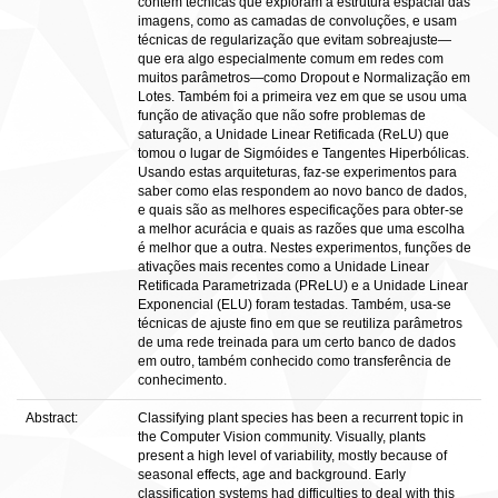
contêm técnicas que exploram a estrutura espacial das
imagens, como as camadas de convoluções, e usam
técnicas de regularização que evitam sobreajuste—
que era algo especialmente comum em redes com
muitos parâmetros—como Dropout e Normalização em
Lotes. Também foi a primeira vez em que se usou uma
função de ativação que não sofre problemas de
saturação, a Unidade Linear Retificada (ReLU) que
tomou o lugar de Sigmóides e Tangentes Hiperbólicas.
Usando estas arquiteturas, faz-se experimentos para
saber como elas respondem ao novo banco de dados,
e quais são as melhores especificações para obter-se
a melhor acurácia e quais as razões que uma escolha
é melhor que a outra. Nestes experimentos, funções de
ativações mais recentes como a Unidade Linear
Retificada Parametrizada (PReLU) e a Unidade Linear
Exponencial (ELU) foram testadas. Também, usa-se
técnicas de ajuste fino em que se reutiliza parâmetros
de uma rede treinada para um certo banco de dados
em outro, também conhecido como transferência de
conhecimento.
Abstract:
Classifying plant species has been a recurrent topic in
the Computer Vision community. Visually, plants
present a high level of variability, mostly because of
seasonal effects, age and background. Early
classification systems had difficulties to deal with this