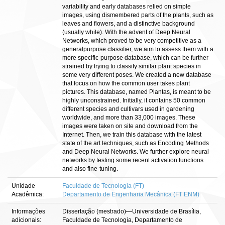
variability and early databases relied on simple
images, using dismembered parts of the plants, such as
leaves and flowers, and a distinctive background
(usually white). With the advent of Deep Neural
Networks, which proved to be very competitive as a
generalpurpose classifier, we aim to assess them with a
more specific-purpose database, which can be further
strained by trying to classify similar plant species in
some very different poses. We created a new database
that focus on how the common user takes plant
pictures. This database, named Plantas, is meant to be
highly unconstrained. Initially, it contains 50 common
different species and cultivars used in gardening
worldwide, and more than 33,000 images. These
images were taken on site and download from the
Internet. Then, we train this database with the latest
state of the art techniques, such as Encoding Methods
and Deep Neural Networks. We further explore neural
networks by testing some recent activation functions
and also fine-tuning.
Unidade
Faculdade de Tecnologia (FT)
Acadêmica:
Departamento de Engenharia Mecânica (FT ENM)
Informações
Dissertação (mestrado)—Universidade de Brasília,
adicionais:
Faculdade de Tecnologia, Departamento de