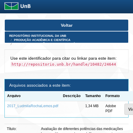
Skip
Voltar
navigation
REPOSITÓRIO INSTITUCIONAL DA UNB
PRODUÇÃO ACADÊMICA E CIENTÍFICA
TESES, DISSERTAÇÕES E PRODUTOS PÓS-DOUTORADO
Use este identificador para citar ou linkar para este item:
http://repositorio.unb.br/handle/10482/24644
Arquivos associados a este item:
Arquivo
Descrição
Tamanho
Formato
2017_LudmilaRochaLemos.pdf
1,34 MB
Adobe
Vi
PDF
Título:
Avaliação de diferentes potências das medicações