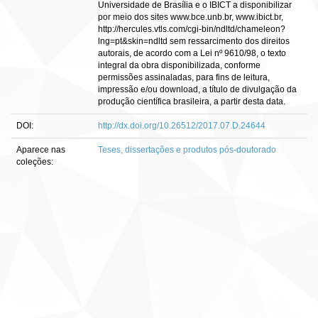
Universidade de Brasília e o IBICT a disponibilizar
por meio dos sites www.bce.unb.br, www.ibict.br,
http://hercules.vtls.com/cgi-bin/ndltd/chameleon?
lng=pt&skin=ndltd sem ressarcimento dos direitos
autorais, de acordo com a Lei nº 9610/98, o texto
integral da obra disponibilizada, conforme
permissões assinaladas, para fins de leitura,
impressão e/ou download, a título de divulgação da
produção científica brasileira, a partir desta data.
DOI:
http://dx.doi.org/10.26512/2017.07.D.24644
Aparece nas
Teses, dissertações e produtos pós-doutorado
coleções: