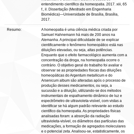
entendimento científico da homeopatia. 2017. xiii, 65
f., il. Dissertação (Mestrado em Engenharia
Biomédica)—Universidade de Brasília, Brasília,
2017.
Resumo:
A homeopatia é uma ciência médica criada por
Samuel Hahnemann há mais de 200 anos na
Alemanha. A principal dificuldade de se explicar
cientificamente o fenômeno homeopático está nas
diluições elevadas, ou seja, altas potências.
Enquanto que o efeito farmacológico aumenta com a
concentração da droga, na homeopatia ocorre o
contrário. O objetivo geral do trabalho foi avaliar e
observar se as propriedades físicas das diluições
homeopáticas do Argentum metallicum e do
Arsenicum album são alteradas após o processo de
produção desses medicamentos, ou seja, a
sucussão e a diluição, utilizando-se dos métodos
instrumentais de espalhamento dinâmico de luz e
espectrômetro de ultravioleta-visível, com vistas a
identificar se há algum padrão relevante ao estudo
científico da homeopatia. As propriedades físicas
analisadas foram: a absorção da radiação
ultravioleta-visível, os diâmetros das partículas das
medicações, a formação de agregados moleculares
e o potencial zeta. Analisou-se, estatisticamente, os