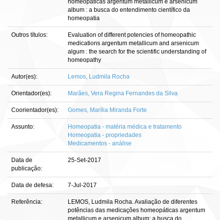
homeopáticas argentum metallicum e arsenicum
album : a busca do entendimento científico da
homeopatia
Outros títulos:
Evaluation of different potencies of homeopathic
medications argentum metallicum and arsenicum
algum : the search for the scientific understanding of
homeopathy
Autor(es):
Lemos, Ludmila Rocha
Orientador(es):
Marães, Vera Regina Fernandes da Silva
Coorientador(es):
Gomes, Marília Miranda Forte
Assunto:
Homeopatia - matéria médica e tratamento
Homeopatia - propriedades
Medicamentos - análise
Data de
25-Set-2017
publicação:
Data de defesa:
7-Jul-2017
Referência:
LEMOS, Ludmila Rocha. Avaliação de diferentes
potências das medicações homeopáticas argentum
metallicum e arsenicum album: a busca do