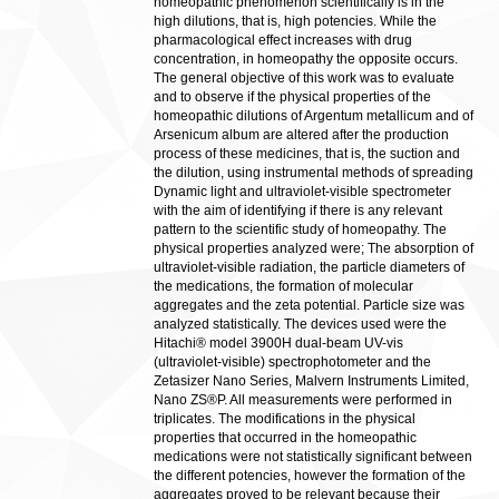
homeopathic phenomenon scientifically is in the
high dilutions, that is, high potencies. While the
pharmacological effect increases with drug
concentration, in homeopathy the opposite occurs.
The general objective of this work was to evaluate
and to observe if the physical properties of the
homeopathic dilutions of Argentum metallicum and of
Arsenicum album are altered after the production
process of these medicines, that is, the suction and
the dilution, using instrumental methods of spreading
Dynamic light and ultraviolet-visible spectrometer
with the aim of identifying if there is any relevant
pattern to the scientific study of homeopathy. The
physical properties analyzed were; The absorption of
ultraviolet-visible radiation, the particle diameters of
the medications, the formation of molecular
aggregates and the zeta potential. Particle size was
analyzed statistically. The devices used were the
Hitachi® model 3900H dual-beam UV-vis
(ultraviolet-visible) spectrophotometer and the
Zetasizer Nano Series, Malvern Instruments Limited,
Nano ZS®P. All measurements were performed in
triplicates. The modifications in the physical
properties that occurred in the homeopathic
medications were not statistically significant between
the different potencies, however the formation of the
aggregates proved to be relevant because their