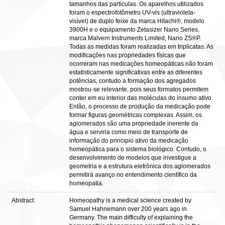
tamanhos das partículas. Os aparelhos utilizados
foram o espectrofotômetro UV-vis (ultravioleta-
visível) de duplo feixe da marca Hitachi®, modelo
3900H e o equipamento Zetasizer Nano Series,
marca Malvern Instruments Limited, Nano ZS®P.
Todas as medidas foram realizadas em triplicatas. As
modificações nas propriedades físicas que
ocorreram nas medicações homeopáticas não foram
estatisticamente significativas entre as diferentes
potências, contudo a formação dos agregados
mostrou-se relevante, pois seus formatos permitem
conter em eu interior das moléculas do insumo ativo.
Então, o processo de produção da medicação pode
formar figuras geométricas complexas. Assim, os
aglomerados são uma propriedade inerente da
água e serviria como meio de transporte de
informação do principio ativo da medicação
homeopática para o sistema biológico. Contudo, o
desenvolvimento de modelos que investigue a
geometria e a estrutura eletrônica dos aglomerados
permitirá avanço no entendimento científico da
homeopatia.
Abstract:
Homeopathy is a medical science created by
Samuel Hahnemann over 200 years ago in
Germany. The main difficulty of explaining the