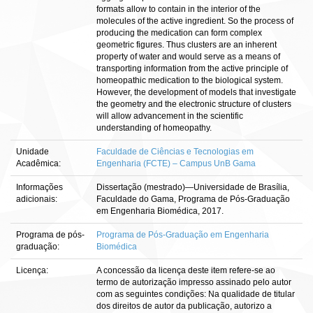
formats allow to contain in the interior of the
molecules of the active ingredient. So the process of
producing the medication can form complex
geometric figures. Thus clusters are an inherent
property of water and would serve as a means of
transporting information from the active principle of
homeopathic medication to the biological system.
However, the development of models that investigate
the geometry and the electronic structure of clusters
will allow advancement in the scientific
understanding of homeopathy.
Unidade
Faculdade de Ciências e Tecnologias em
Acadêmica:
Engenharia (FCTE) – Campus UnB Gama
Informações
Dissertação (mestrado)—Universidade de Brasília,
adicionais:
Faculdade do Gama, Programa de Pós-Graduação
em Engenharia Biomédica, 2017.
Programa de pós-
Programa de Pós-Graduação em Engenharia
graduação:
Biomédica
Licença:
A concessão da licença deste item refere-se ao
termo de autorização impresso assinado pelo autor
com as seguintes condições: Na qualidade de titular
dos direitos de autor da publicação, autorizo a