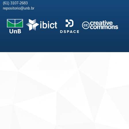
(61) 3107-2683
repositorio@unb.br
Fale conosco
Sobre