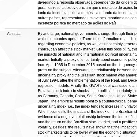
divergindo a resposta observada dependendo da origem d
geral, os resultados evidenciam que o mercado de ações bra
tanto da incerteza política doméstica quando da incerteza p
outros países, representando um avanço importante no con
incerteza política no mercado de ações do País.
Abstract:
By and large, national governments change, through their po
which companies operate. Therefore, information related to
regarding economic policies, as well as uncertainty generat
choice, can affect the stock market. Given this possibility, th
the impacts of national and international political uncertaint
market. Initially, a proxy of uncertainty about economic polic
from April 1985 to December 2015 based on the frequency o
press on the subject. Afterward, the relationship between the
uncertainty proxy and the Brazilian stock market was analyz
of July 1994, after the implementation of the Real, and De
regression models. Finally, the GVAR model was used to an
Brazilian stock index to shocks in the political uncertainty i
as Germany, Canada, China, South Korea, the United States
Japan. The empirical results point to a countercyclical behavi
uncertainty index, i.e., the index tends to increase in unfav
When it comes to the impacts of the index on the Brazilian st
evidence of a negative relationship between the index of nati
and the return on the Brazilian stock market, and a positive 
volatility. Besides, the results have shown that the impact of 
stock market tends to be lower when the economic situation i