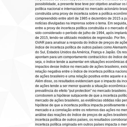
possibilidade, a presente tese teve por objetivo analisar os
política nacional e internacional no mercado acionário brasil
construída uma proxy de incerteza sobre a política econôm
compreendido entre abril de 1985 e dezembro de 2015 a par
notícias divulgadas na imprensa sobre o tema. Em seguida, 
entre a proxy de incerteza política construída e o mercado d
sido considerado o período de julho de 1994, após implan
de 2015, tendo-se utilizado modelos de regressão. Por fim, 
GVAR para analisar a resposta do índice de preços de açõe
índice de incerteza política de outros países como Aleman
do Sul, Estados Unidos da América, França e Japão. Os re
apontam para um comportamento contracíclico do índice de i
seja, o índice tende a aumentar em situações econômicas 
impactos desse índice no mercado de ações brasileiro, ex
relação negativa entre o índice de incerteza política nacio
de ações brasileiro e uma relação positiva entre aquele e a
Além disso, os resultados evidenciam que o impacto da inc
de ações tende a ser menor quando a situação econômica é
prevalência do efeito “put protection” no mercado brasileir
corroborem a hipótese subjacente de que a incerteza polític
mercado de ações brasileiro, as evidências obtidas não per
hipótese de que a incerteza política impacta positivamente 
mercado e a correlação entre os retornos das ações no me
análise das reações do índice de preços de ações brasileir
incerteza política de outros países, os resultados corrobor
incerteza política originada em outros países impacta o mer