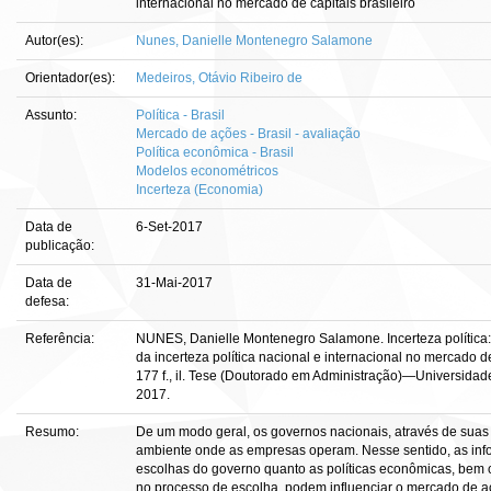
internacional no mercado de capitais brasileiro
Autor(es):
Nunes, Danielle Montenegro Salamone
Orientador(es):
Medeiros, Otávio Ribeiro de
Assunto:
Política - Brasil
Mercado de ações - Brasil - avaliação
Política econômica - Brasil
Modelos econométricos
Incerteza (Economia)
Data de
6-Set-2017
publicação:
Data de
31-Mai-2017
defesa:
Referência:
NUNES, Danielle Montenegro Salamone. Incerteza política:
da incerteza política nacional e internacional no mercado de
177 f., il. Tese (Doutorado em Administração)—Universidade 
2017.
Resumo:
De um modo geral, os governos nacionais, através de suas 
ambiente onde as empresas operam. Nesse sentido, as inf
escolhas do governo quanto as políticas econômicas, bem 
no processo de escolha, podem influenciar o mercado de a