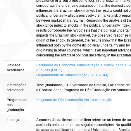
prevalence of a "put protection effect" in the Brazilian marke
corroborate the underlying assumption that the domestic poli
influences the Brazilian stock market, the results could not 
political uncertainty affects positively the market risk premi
between market share returns. Regarding the analysis of the 
stock price index to shocks in the political uncertainty index 
results corroborate the hypothesis that the political uncerta
impacts the Brazilian stock market, the observed response d
origin of the shock. In general, the results show that the Braz
influenced both by the domestic political uncertainty and by t
originating in other countries, which is an important advan
concerning the effects of political uncertainty in the Brazilia
Unidade
Faculdade de Economia, Administração, Contabilidade e Ge
Acadêmica:
Públicas (FACE)
Departamento de Administração (FACE ADM)
Informações
Tese (doutorado)—Universidade de Brasília, Faculdade de
adicionais:
e Contabilidade, Programa de Pós-Graduação em Administ
Programa de
Programa de Pós-Graduação em Administração
pós-
graduação:
Licença:
A concessão da licença deste item refere-se ao termo de a
assinado pelo autor com as seguintes condições: Na qualidad
de autor da publicação, autorizo a Universidade de Brasília 