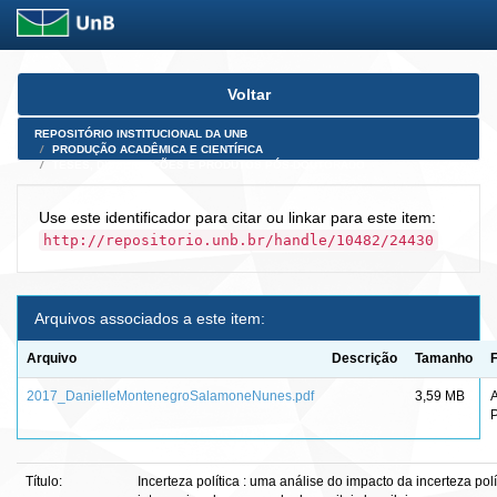
Skip
Voltar
navigation
REPOSITÓRIO INSTITUCIONAL DA UNB
PRODUÇÃO ACADÊMICA E CIENTÍFICA
TESES, DISSERTAÇÕES E PRODUTOS PÓS-DOUTORADO
Use este identificador para citar ou linkar para este item:
http://repositorio.unb.br/handle/10482/24430
Arquivos associados a este item:
Arquivo
Descrição
Tamanho
2017_DanielleMontenegroSalamoneNunes.pdf
3,59 MB
Título:
Incerteza política : uma análise do impacto da incerteza polí