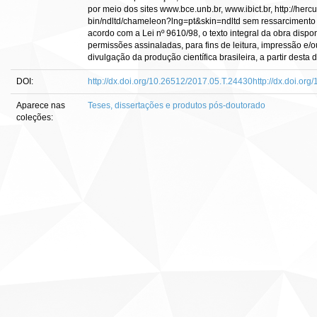
por meio dos sites www.bce.unb.br, www.ibict.br, http://hercu
bin/ndltd/chameleon?lng=pt&skin=ndltd sem ressarcimento d
acordo com a Lei nº 9610/98, o texto integral da obra dispo
permissões assinaladas, para fins de leitura, impressão e/o
divulgação da produção científica brasileira, a partir desta d
DOI:
http://dx.doi.org/10.26512/2017.05.T.24430http://dx.doi.or
Aparece nas
Teses, dissertações e produtos pós-doutorado
coleções: