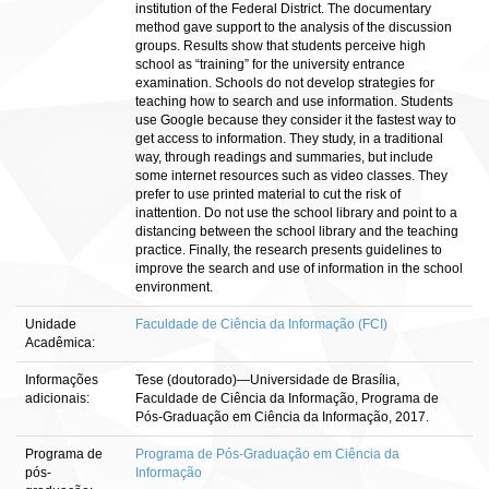
institution of the Federal District. The documentary
method gave support to the analysis of the discussion
groups. Results show that students perceive high
school as “training” for the university entrance
examination. Schools do not develop strategies for
teaching how to search and use information. Students
use Google because they consider it the fastest way to
get access to information. They study, in a traditional
way, through readings and summaries, but include
some internet resources such as video classes. They
prefer to use printed material to cut the risk of
inattention. Do not use the school library and point to a
distancing between the school library and the teaching
practice. Finally, the research presents guidelines to
improve the search and use of information in the school
environment.
Unidade
Faculdade de Ciência da Informação (FCI)
Acadêmica:
Informações
Tese (doutorado)—Universidade de Brasília,
adicionais:
Faculdade de Ciência da Informação, Programa de
Pós-Graduação em Ciência da Informação, 2017.
Programa de
Programa de Pós-Graduação em Ciência da
pós-
Informação