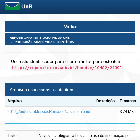
Skip
Voltar
navigation
REPOSITÓRIO INSTITUCIONAL DA UNB
PRODUÇÃO ACADÊMICA E CIENTÍFICA
TESES, DISSERTAÇÕES E PRODUTOS PÓS-DOUTORADO
Use este identificador para citar ou linkar para este item:
http://repositorio.unb.br/handle/10482/24391
Arquivos associados a este item:
Arquivo
Descrição
Tamanho
2017_AndersonMessiasRorisodoNascimento.pdf
3,74 MB
Título:
Novas tecnologias, a busca e o uso de informação por