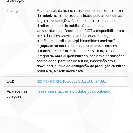
graduação:
Licença:
A concessão da licença deste item refere-se ao termo
de autorização impresso assinado pelo autor com as
seguintes condições: Na qualidade de titular dos
direitos de autor da publicação, autorizo a
Universidade de Brasília e o IBICT a disponibilizar por
meio dos sites www.bce.unb.br, www.ibict.br,
http://hercules.vtls.com/cgi-bin/ndltd/chameleon?
lng=pt&skin=ndltd sem ressarcimento dos direitos
autorais, de acordo com a Lei nº 9610/98, o texto
integral da obra disponibilizada, conforme permissões
assinaladas, para fins de leitura, impressão e/ou
download, a título de divulgação da produção científica
brasileira, a partir desta data.
DOI:
http://dx.doi.org/10.26512/2017.03.T.24391
Aparece nas
Teses, dissertações e produtos pós-doutorado
coleções: