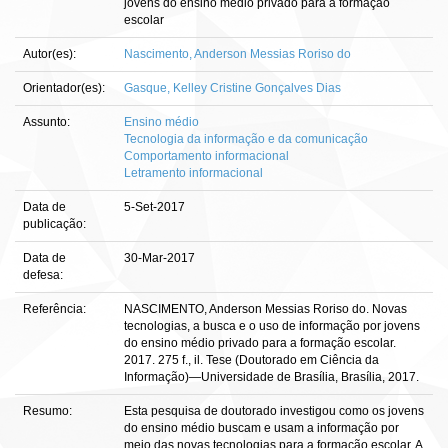
jovens do ensino médio privado para a formação
escolar
Autor(es):
Nascimento, Anderson Messias Roriso do
Orientador(es):
Gasque, Kelley Cristine Gonçalves Dias
Assunto:
Ensino médio
Tecnologia da informação e da comunicação
Comportamento informacional
Letramento informacional
Data de
5-Set-2017
publicação:
Data de
30-Mar-2017
defesa:
Referência:
NASCIMENTO, Anderson Messias Roriso do. Novas
tecnologias, a busca e o uso de informação por jovens
do ensino médio privado para a formação escolar.
2017. 275 f., il. Tese (Doutorado em Ciência da
Informação)—Universidade de Brasília, Brasília, 2017.
Resumo:
Esta pesquisa de doutorado investigou como os jovens
do ensino médio buscam e usam a informação por
meio das novas tecnologias para a formação escolar. A