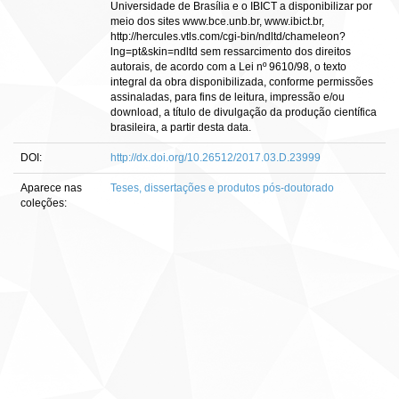
Universidade de Brasília e o IBICT a disponibilizar por
meio dos sites www.bce.unb.br, www.ibict.br,
http://hercules.vtls.com/cgi-bin/ndltd/chameleon?
lng=pt&skin=ndltd sem ressarcimento dos direitos
autorais, de acordo com a Lei nº 9610/98, o texto
integral da obra disponibilizada, conforme permissões
assinaladas, para fins de leitura, impressão e/ou
download, a título de divulgação da produção científica
brasileira, a partir desta data.
DOI:
http://dx.doi.org/10.26512/2017.03.D.23999
Aparece nas
Teses, dissertações e produtos pós-doutorado
coleções: