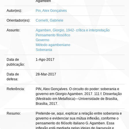
Agamben
Autor(es):
Pin, Alex Gonçalves
Orientador(es):
Cornelli, Gabriele
Assunto:
Agamben, Giorgio, 1942- crítica e interpretação
Pensamento filosófico
Governo
Método agambeniano
Soberania
Data de
1-Ago-2017
publicação:
Data de
28-Mar-2017
defesa:
Referência:
PIN, Alex Gonçalves. O circuito do poder: soberania e
governo em Giorgio Agamben. 2017. 111 f. Dissertação
(Mestrado em Metafísica)—Universidade de Brasília,
Brasília, 2017.
Resumo:
Pretende-se, aqui, explicar a relação entre soberania e
governo e evidenciar sua mútua inflexão, conforme o
pensamento do filósofo italiano G. Agamben. Essa
inflexão está mediada pelas ideias de ὀικονομία e