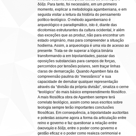
δόξα. Para tanto, foi necessário, em um primeiro
momento, explicar a metodologia agambeniana, e em
seguida visitar a leitura da história do pensamento
político-teológico. O método agambeniano é
arqueológico e paradigmático, isto é, diante das
dicotomias estruturantes da cultura ocidental, ir além
das exceções que as produz, não para encontrar um
estado originário, mas para compreender a situação
hodierna. Assim, a arqueologia é uma via de acesso ao
presente. Trata-se de superar a lógica binária
transformando-a em bipolaridades, passar das
oposições substanciais para campos de forças,
percorridos por tensões polares, sem traçar linhas
claras de demarcação. Quando Agamben fala da
compreensão paulina do “messiânico” e sua
capacidade de derrubar qualquer representação
através da “divisão da própria divisão”, sinaliza o cerne
“teológico” do mais básico empreendimento filosófico.
A mais filosófica obra de Agamben sempre terá
correlato teológico, assim como seus escritos sobre
teologia sempre terão importantes conclusões
filosóficas. Em consequência, a bipolaridade auctoritas
e potestas assume agora a forma da articulação entre
reino e governo e faz questionar a relação entre
ὀικονομία e δόξα, entre o poder como governo e
gestão eficaz e o poder como realeza cerimonial e