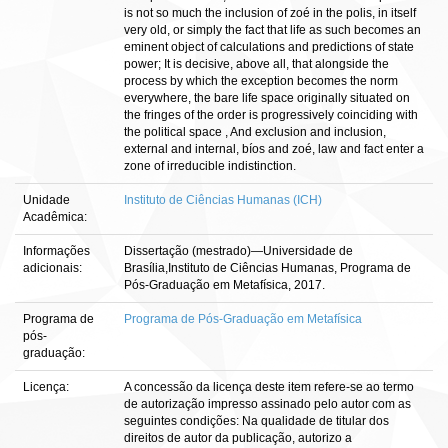
is not so much the inclusion of zoé in the polis, in itself
very old, or simply the fact that life as such becomes an
eminent object of calculations and predictions of state
power; It is decisive, above all, that alongside the
process by which the exception becomes the norm
everywhere, the bare life space originally situated on
the fringes of the order is progressively coinciding with
the political space , And exclusion and inclusion,
external and internal, bíos and zoé, law and fact enter a
zone of irreducible indistinction.
Unidade
Instituto de Ciências Humanas (ICH)
Acadêmica:
Informações
Dissertação (mestrado)—Universidade de
adicionais:
Brasília,Instituto de Ciências Humanas, Programa de
Pós-Graduação em Metafísica, 2017.
Programa de
Programa de Pós-Graduação em Metafísica
pós-
graduação:
Licença:
A concessão da licença deste item refere-se ao termo
de autorização impresso assinado pelo autor com as
seguintes condições: Na qualidade de titular dos
direitos de autor da publicação, autorizo a