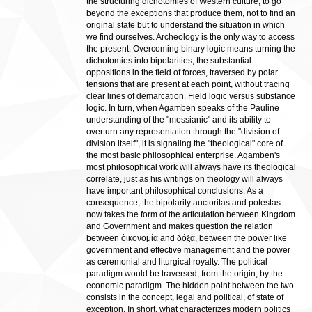
the structuring dichotomies of Western culture, to go
beyond the exceptions that produce them, not to find an
original state but to understand the situation in which
we find ourselves. Archeology is the only way to access
the present. Overcoming binary logic means turning the
dichotomies into bipolarities, the substantial
oppositions in the field of forces, traversed by polar
tensions that are present at each point, without tracing
clear lines of demarcation. Field logic versus substance
logic. In turn, when Agamben speaks of the Pauline
understanding of the "messianic" and its ability to
overturn any representation through the "division of
division itself", it is signaling the "theological" core of
the most basic philosophical enterprise. Agamben's
most philosophical work will always have its theological
correlate, just as his writings on theology will always
have important philosophical conclusions. As a
consequence, the bipolarity auctoritas and potestas
now takes the form of the articulation between Kingdom
and Government and makes question the relation
between ὀικονομία and δόξα, between the power like
government and effective management and the power
as ceremonial and liturgical royalty. The political
paradigm would be traversed, from the origin, by the
economic paradigm. The hidden point between the two
consists in the concept, legal and political, of state of
exception. In short, what characterizes modern politics