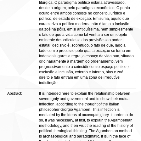
litúrgica. O paradigma político estaria atravessado,
desde a origem, pelo paradigma econômico. O ponto
oculto entre ambos consiste no conceito, jurídico e
político, de estado de exceção. Em suma, aquilo que
caracteriza a política moderna não é tanto a inclusão
da zoé na pólis, em si antiguíssima, nem simplesmente
o fato de que a vida como tal venha a ser um objeto
eminente dos cálculos e das previsões do poder
estatal; decisivo é, sobretudo, o fato de que, lado a
lado com o processo pelo qual a exceção se torna em
todos os lugares a regra, o espaço da vida nua, situado
originariamente à margem do ordenamento, vem
progressivamente a coincidir com o espaço político, e
exclusão e inclusão, externo e interno, bíos e zoé,
direito e fato entram em uma zona de irredutível
indistinção.
Abstract:
It is intended here to explain the relationship between
sovereignty and government and to show their mutual
inflection, according to the thought of the Italian
philosopher Giorgio Agamben. This inflection is
mediated by the ideas of ὀικονομία, glory. In order to do
so, it was necessary, at first, to explain the Agambenian
methodology, and then visit the reading of the history of
political-theological thinking. The Agambenian method
is archaeological and paradigmatic. It is, in the face of