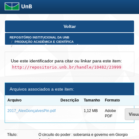
Skip
Voltar
navigation
REPOSITÓRIO INSTITUCIONAL DA UNB
PRODUÇÃO ACADÊMICA E CIENTÍFICA
TESES, DISSERTAÇÕES E PRODUTOS PÓS-DOUTORADO
Use este identificador para citar ou linkar para este item:
http://repositorio.unb.br/handle/10482/23999
Arquivos associados a este item:
Arquivo
Descrição
Tamanho
Formato
2017_AlexGonçalvesPin.pdf
1,12 MB
Adobe
Visua
PDF
Título:
O circuito do poder : soberania e governo em Giorgio