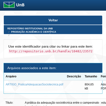
Skip
Voltar
navigation
REPOSITÓRIO INSTITUCIONAL DA UNB
PRODUÇÃO ACADÊMICA E CIENTÍFICA
ARTIGOS PUBLICADOS EM PERIÓDICOS E AFINS
Use este identificador para citar ou linkar para este item:
http://repositorio.unb.br/handle/10482/23572
Arquivos associados a este item:
Arquivo
Descrição
Tamanho
For
ARTIGO_PraticaAdequacaoSociotecnica.pdf
804,65
Ado
kB
PD
Título:
A prática da adequação sociotécnica entre o campesinato : edu