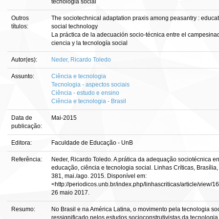
tecnologia social
Outros
The sociotechnical adaptation praxis among peasantry : educat
títulos:
social technology
La práctica de la adecuación socio-técnica entre el campesinad
ciencia y la tecnología social
Autor(es):
Neder, Ricardo Toledo
Assunto:
Ciência e tecnologia
Tecnologia - aspectos sociais
Ciência - estudo e ensino
Ciência e tecnologia - Brasil
Data de
Mai-2015
publicação:
Editora:
Faculdade de Educação - UnB
Referência:
Neder, Ricardo Toledo. A prática da adequação sociotécnica en
educação, ciência e tecnologia social. Linhas Críticas, Brasília, 
381, mai./ago. 2015. Disponível em:
<http://periodicos.unb.br/index.php/linhascriticas/article/view/
26 maio 2017.
Resumo:
No Brasil e na América Latina, o movimento pela tecnologia soc
ressignificado pelos estudos socioconstrutivistas da tecnologi