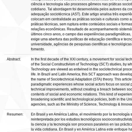
ciência e tecnologia são processos gêmeos nas práticas socio
cotidiano. Tal abordagem foi desenvolvida pelos autores da cor
adequação sociotécnica (AST). Este artigo analisa três experiê
colocam em centralidade as práticas sociais e culturais como 
práticas técnicas, sem ruptura entre conteúdos sociais e forma
relações econômicas. Resultado de acompanhamento sistemát
últimos cinco anos, o campo das experiências paradigmáticas,
exige uma abertura das políticas de educação científica e tecn
universidade, agências de pesquisas científicas e tecnológicas
fomento.
Abstract:
In the first decade of the XXI century, a movement for social t
of the Social Constructivism of Technology (SCT) studies, by w
Technology are viewed as entwined in the sociotechnical proc
life. In Brazil and Latin America, this SCT approach was devel
the name of Sociotechnical Adaptation (STA) theory. This articl
paradigmatic experiences whose social actors focus on social 
technical improvements, without creating a breach between soc
contents of social and economic relations. This kind of experie
broadening scientific and technological policies, both in the Uni
agencies, such as the Ministry of Science, Technology & Innova
Resumen:
En Brasil y en América Latina, el movimiento por la tecnología 
reinterpretada por los estudios tecnológicos socioconstructivis
la ciencia y la tecnología son procesos paralelos en las prácti
la vida cotidiana. En Brasil y en América Latina este enfoque h