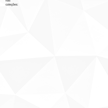
nas
coleções: