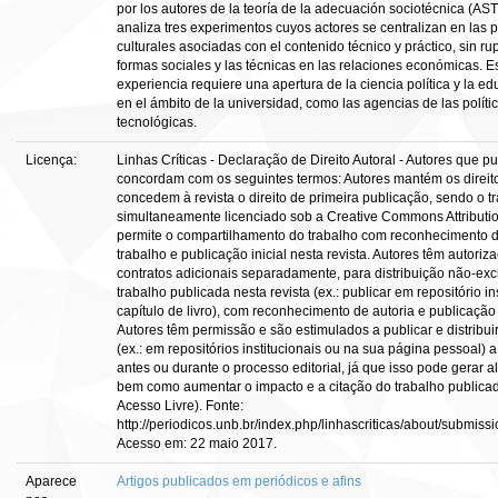
por los autores de la teoría de la adecuación sociotécnica (AST)
analiza tres experimentos cuyos actores se centralizan en las p
culturales asociadas con el contenido técnico y práctico, sin rup
formas sociales y las técnicas en las relaciones económicas. Es
experiencia requiere una apertura de la ciencia política y la e
en el ámbito de la universidad, como las agencias de las política
tecnológicas.
Licença:
Linhas Críticas - Declaração de Direito Autoral - Autores que p
concordam com os seguintes termos: Autores mantém os direito
concedem à revista o direito de primeira publicação, sendo o t
simultaneamente licenciado sob a Creative Commons Attributi
permite o compartilhamento do trabalho com reconhecimento d
trabalho e publicação inicial nesta revista. Autores têm autori
contratos adicionais separadamente, para distribuição não-exc
trabalho publicada nesta revista (ex.: publicar em repositório i
capítulo de livro), com reconhecimento de autoria e publicação i
Autores têm permissão e são estimulados a publicar e distribui
(ex.: em repositórios institucionais ou na sua página pessoal) 
antes ou durante o processo editorial, já que isso pode gerar a
bem como aumentar o impacto e a citação do trabalho publicad
Acesso Livre). Fonte:
http://periodicos.unb.br/index.php/linhascriticas/about/submiss
Acesso em: 22 maio 2017.
Aparece
Artigos publicados em periódicos e afins