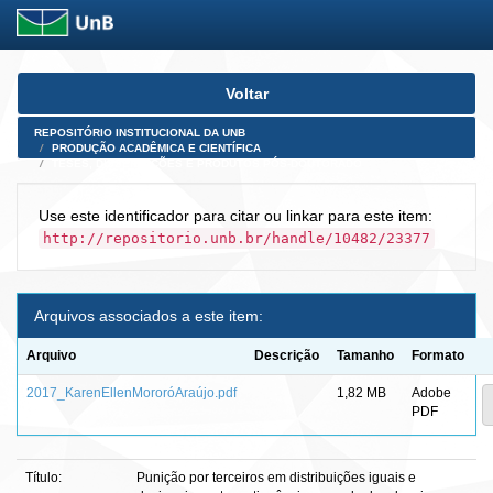
Skip
Voltar
navigation
REPOSITÓRIO INSTITUCIONAL DA UNB
PRODUÇÃO ACADÊMICA E CIENTÍFICA
TESES, DISSERTAÇÕES E PRODUTOS PÓS-DOUTORADO
Use este identificador para citar ou linkar para este item:
http://repositorio.unb.br/handle/10482/23377
Arquivos associados a este item:
Arquivo
Descrição
Tamanho
Formato
2017_KarenEllenMororóAraújo.pdf
1,82 MB
Adobe
PDF
Título:
Punição por terceiros em distribuições iguais e