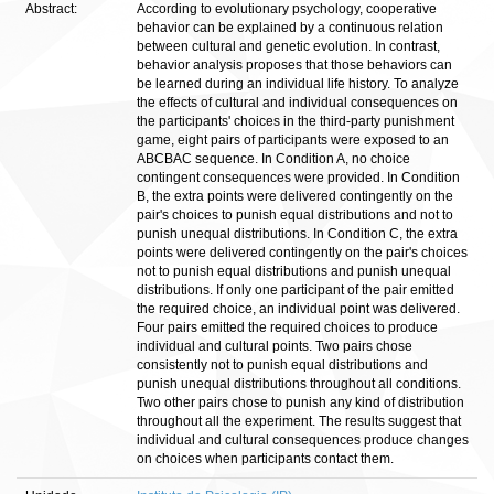
Abstract:
According to evolutionary psychology, cooperative
behavior can be explained by a continuous relation
between cultural and genetic evolution. In contrast,
behavior analysis proposes that those behaviors can
be learned during an individual life history. To analyze
the effects of cultural and individual consequences on
the participants' choices in the third-party punishment
game, eight pairs of participants were exposed to an
ABCBAC sequence. In Condition A, no choice
contingent consequences were provided. In Condition
B, the extra points were delivered contingently on the
pair's choices to punish equal distributions and not to
punish unequal distributions. In Condition C, the extra
points were delivered contingently on the pair's choices
not to punish equal distributions and punish unequal
distributions. If only one participant of the pair emitted
the required choice, an individual point was delivered.
Four pairs emitted the required choices to produce
individual and cultural points. Two pairs chose
consistently not to punish equal distributions and
punish unequal distributions throughout all conditions.
Two other pairs chose to punish any kind of distribution
throughout all the experiment. The results suggest that
individual and cultural consequences produce changes
on choices when participants contact them.