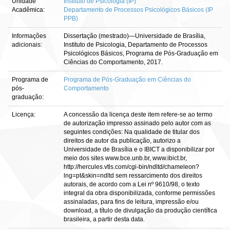
Unidade
Instituto de Psicologia (IP)
Acadêmica:
Departamento de Processos Psicológicos Básicos (IP
PPB)
Informações
Dissertação (mestrado)—Universidade de Brasília,
adicionais:
Instituto de Psicologia, Departamento de Processos
Psicológicos Básicos, Programa de Pós-Graduação em
Ciências do Comportamento, 2017.
Programa de
Programa de Pós-Graduação em Ciências do
pós-
Comportamento
graduação:
Licença:
A concessão da licença deste item refere-se ao termo
de autorização impresso assinado pelo autor com as
seguintes condições: Na qualidade de titular dos
direitos de autor da publicação, autorizo a
Universidade de Brasília e o IBICT a disponibilizar por
meio dos sites www.bce.unb.br, www.ibict.br,
http://hercules.vtls.com/cgi-bin/ndltd/chameleon?
lng=pt&skin=ndltd sem ressarcimento dos direitos
autorais, de acordo com a Lei nº 9610/98, o texto
integral da obra disponibilizada, conforme permissões
assinaladas, para fins de leitura, impressão e/ou
download, a título de divulgação da produção científica
brasileira, a partir desta data.