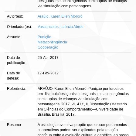
desiguais: metacontingências com duplas de crianças
via simulação com personagens
Autor(es):
Araújo, Karen Ellen Mororó
Orientador(es):
Vasconcelos, Laércia Abreu
Assunto:
Punição
Metacontingência
Cooperação
Data de
25-Abr-2017
publicação:
Data de
17-Fev-2017
defesa:
Referência:
ARAÚJO, Karen Ellen Mororó. Punição por terceiros
em distribuições iguais e desiguais: metacontingências
com duplas de crianças via simulação com
personagens. 2017. vii, 41 f., il. Dissertação (Mestrado
em Ciências do Comportamento)—Universidade de
Brasília, Brasília, 2017.
Resumo:
A psicologia evolutiva propõe que os comportamentos
cooperativos podem ser explicados pela relação
contínua entre a evolução cultural e genética, ao passo