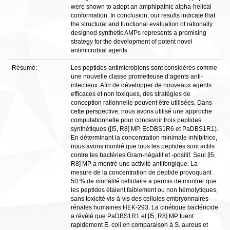
were shown to adopt an amphipathic alpha-helical
conformation. In conclusion, our results indicate that
the structural and functional evaluation of rationally
designed synthetic AMPs represents a promising
strategy for the development of potent novel
antimicrobial agents.
Résumé:
Les peptides antimicrobiens sont considérés comme
une nouvelle classe prometteuse d’agents anti-
infectieux. Afin de développer de nouveaux agents
efficaces et non toxiques, des stratégies de
conception rationnelle peuvent être utilisées. Dans
cette perspective, nous avons utilisé une approche
computationnelle pour concevoir trois peptides
synthétiques ([I5, R8] MP, EcDBS1R6 et PaDBS1R1).
En déterminant la concentration minimale inhibitrice,
nous avons montré que tous les peptides sont actifs
contre les bactéries Gram-négatif et -positif. Seul [I5,
R8] MP a montré une activité antifongique. La
mesure de la concentration de peptide provoquant
50 % de mortalité cellulaire a permis de montrer que
les peptides étaient faiblement ou non hémolytiques,
sans toxicité vis-à-vis des cellules embryonnaires
rénales humaines HEK-293. La cinétique bactéricide
a révélé que PaDBS1R1 et [I5, R8] MP tuent
rapidement E. coli en comparaison à S. aureus et