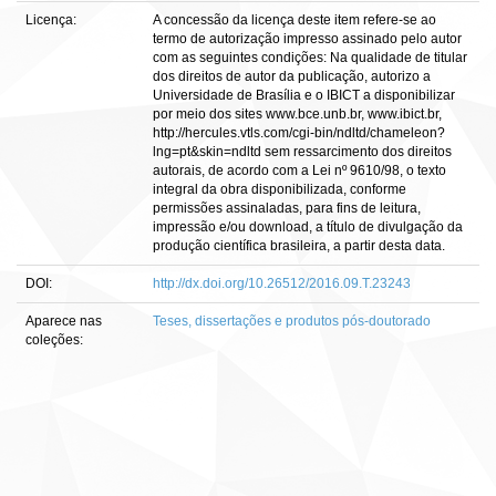
Licença:
A concessão da licença deste item refere-se ao
termo de autorização impresso assinado pelo autor
com as seguintes condições: Na qualidade de titular
dos direitos de autor da publicação, autorizo a
Universidade de Brasília e o IBICT a disponibilizar
por meio dos sites www.bce.unb.br, www.ibict.br,
http://hercules.vtls.com/cgi-bin/ndltd/chameleon?
lng=pt&skin=ndltd sem ressarcimento dos direitos
autorais, de acordo com a Lei nº 9610/98, o texto
integral da obra disponibilizada, conforme
permissões assinaladas, para fins de leitura,
impressão e/ou download, a título de divulgação da
produção científica brasileira, a partir desta data.
DOI:
http://dx.doi.org/10.26512/2016.09.T.23243
Aparece nas
Teses, dissertações e produtos pós-doutorado
coleções: