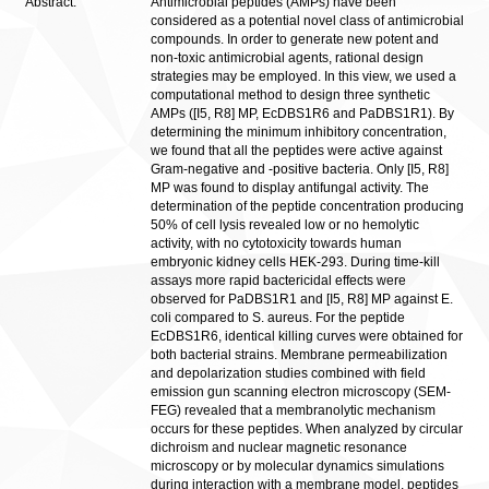
Abstract:
Antimicrobial peptides (AMPs) have been
considered as a potential novel class of antimicrobial
compounds. In order to generate new potent and
non-toxic antimicrobial agents, rational design
strategies may be employed. In this view, we used a
computational method to design three synthetic
AMPs ([I5, R8] MP, EcDBS1R6 and PaDBS1R1). By
determining the minimum inhibitory concentration,
we found that all the peptides were active against
Gram-negative and -positive bacteria. Only [I5, R8]
MP was found to display antifungal activity. The
determination of the peptide concentration producing
50% of cell lysis revealed low or no hemolytic
activity, with no cytotoxicity towards human
embryonic kidney cells HEK-293. During time-kill
assays more rapid bactericidal effects were
observed for PaDBS1R1 and [I5, R8] MP against E.
coli compared to S. aureus. For the peptide
EcDBS1R6, identical killing curves were obtained for
both bacterial strains. Membrane permeabilization
and depolarization studies combined with field
emission gun scanning electron microscopy (SEM-
FEG) revealed that a membranolytic mechanism
occurs for these peptides. When analyzed by circular
dichroism and nuclear magnetic resonance
microscopy or by molecular dynamics simulations
during interaction with a membrane model, peptides