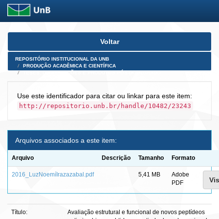
Skip
Voltar
navigation
REPOSITÓRIO INSTITUCIONAL DA UNB
PRODUÇÃO ACADÊMICA E CIENTÍFICA
TESES, DISSERTAÇÕES E PRODUTOS PÓS-DOUTORADO
Use este identificador para citar ou linkar para este item:
http://repositorio.unb.br/handle/10482/23243
Arquivos associados a este item:
Arquivo
Descrição
Tamanho
Formato
2016_LuzNoemíIrazazabal.pdf
5,41 MB
Adobe
Vis
PDF
Título:
Avaliação estrutural e funcional de novos peptídeos