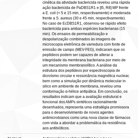
cinética da atividade bactericida revelou uma rápida
ação bactericida de PaDBS1R1 e [I5, R8] MP frente
a E. coli (< 5 e 15 min, respectivamente) e moderada
frente a S. aureus (30 e 45 min, respectivamente).
No caso de EcDBS1R1, observou-se rápido efeito
bactericida para ambas espécies bacterianas (15
min). Os ensaios de permeabilização e
despolarização combinados às imagens de
microscopia eletrônica de varredura com fonte de
emissão de campo (MEV-FEG), indicaram que os
peptídeos podem ser capazes de alterar a
integridade da membrana bacteriana por meio de
um mecanismo membranolítico. A análise da
estrutura dos peptídeos por espectroscopia de
dicroísmo circular e ressonância magnética nuclear,
bem como a simulação por dinâmica molecular in
silico em ambiente de membrana, revelou uma
conformação α-hélice anfipática. Em conclusão, os
resultados indicam que a avaliação estrutural e
funcional dos AMPs sintéticos racionalmente
desenhados, representa uma estratégia promissora
para o desenvolvimento de novos agentes
antimicrobianos como uma nova classe de fármacos
com vista a abordar a problemática da resistência
aos antibióticos.