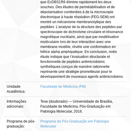
que EcDBS1R6 élimine rapidement les deux
souches. Des études de perméabilisation et de
dépolarisation combinées à de la microscopie
électronique à haute résolution (FEG-SEM) ont
montré un mécanisme membranolytique des
peptides. L’analyse de la structure des peptides par
spectroscopie de dichroïsme circulaire et résonance
magnétique nucléaire, ainsi que par modélisation
moléculaire lors de leur interaction avec une
membrane modèle, révèle une conformation en
hélice alpha amphipatique. En conclusion, notre
étude indique que l’évaluation structurale et
fonctionnelle de peptides antimicrobiens
synthétiques conçus de manière rationnelle
représente une stratégie prometteuse pour le
développement de nouveaux agents antimicrobiens.
Unidade
Faculdade de Medicina (FM)
Acadêmica:
Informações
Tese (doutorado) — Universidade de Brasília,
adicionais:
Faculdade de Medicina, Pós-Graduação em
Patologia Molecular, 2016.
Programa de pós-
Programa de Pós-Graduação em Patologia
graduação:
Molecular