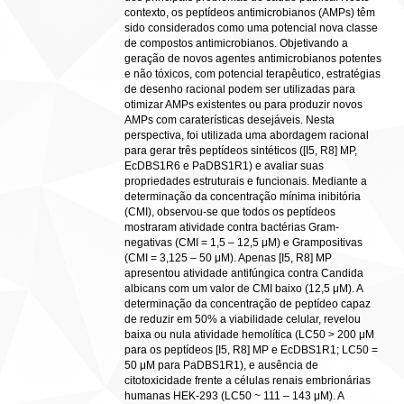
contexto, os peptídeos antimicrobianos (AMPs) têm
sido considerados como uma potencial nova classe
de compostos antimicrobianos. Objetivando a
geração de novos agentes antimicrobianos potentes
e não tóxicos, com potencial terapêutico, estratégias
de desenho racional podem ser utilizadas para
otimizar AMPs existentes ou para produzir novos
AMPs com caraterísticas desejáveis. Nesta
perspectiva, foi utilizada uma abordagem racional
para gerar três peptídeos sintéticos ([I5, R8] MP,
EcDBS1R6 e PaDBS1R1) e avaliar suas
propriedades estruturais e funcionais. Mediante a
determinação da concentração mínima inibitória
(CMI), observou-se que todos os peptídeos
mostraram atividade contra bactérias Gram-
negativas (CMI = 1,5 – 12,5 μM) e Grampositivas
(CMI = 3,125 – 50 μM). Apenas [I5, R8] MP
apresentou atividade antifúngica contra Candida
albicans com um valor de CMI baixo (12,5 μM). A
determinação da concentração de peptídeo capaz
de reduzir em 50% a viabilidade celular, revelou
baixa ou nula atividade hemolítica (LC50 > 200 μM
para os peptídeos [I5, R8] MP e EcDBS1R1; LC50 =
50 μM para PaDBS1R1), e ausência de
citotoxicidade frente a células renais embrionárias
humanas HEK-293 (LC50 ~ 111 – 143 μM). A