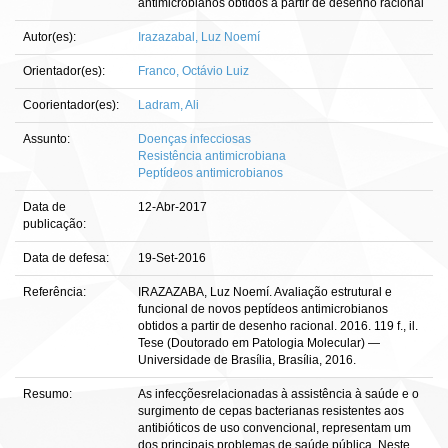
antimicrobianos obtidos a partir de desenho racional
Autor(es):
Irazazabal, Luz Noemí
Orientador(es):
Franco, Octávio Luiz
Coorientador(es):
Ladram, Ali
Assunto:
Doenças infecciosas
Resistência antimicrobiana
Peptídeos antimicrobianos
Data de
12-Abr-2017
publicação:
Data de defesa:
19-Set-2016
Referência:
IRAZAZABA, Luz Noemí. Avaliação estrutural e
funcional de novos peptídeos antimicrobianos
obtidos a partir de desenho racional. 2016. 119 f., il.
Tese (Doutorado em Patologia Molecular) —
Universidade de Brasília, Brasília, 2016.
Resumo:
As infecçõesrelacionadas à assistência à saúde e o
surgimento de cepas bacterianas resistentes aos
antibióticos de uso convencional, representam um
dos principais problemas de saúde pública. Neste