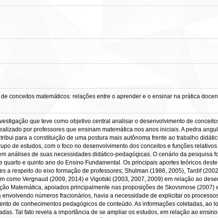
 conceitos matemáticos: relações entre o aprender e o ensinar na prática docent
nvestigação que teve como objetivo central analisar o desenvolvimento de concei
alizado por professores que ensinam matemática nos anos iniciais. A pedra angu
ribui para a constituição de uma postura mais autônoma frente ao trabalho didáti
grupo de estudos, com o foco no desenvolvimento dos conceitos e funções relativos
 em análises de suas necessidades didático-pedagógicas. O cenário da pesquisa foi
 quarto e quinto ano do Ensino Fundamental. Os principais aportes teóricos deste 
tes a respeito do eixo formação de professores; Shulman (1986, 2005), Tardif (2
im como Vergnaud (2009, 2014) e Vigotski (2003, 2007, 2009) em relação ao dese
cação Matemática, apoiados principalmente nas proposições de Skovsmose (2007) e 
envolvendo números fracionários, havia a necessidade de explicitar os processos
ento de conhecimentos pedagógicos de conteúdo. As informações coletadas, ao 
das. Tal fato revela a importância de se ampliar os estudos, em relação ao ensin