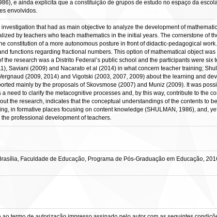
, e ainda explicita que a constituição de grupos de estudo no espaço da escola,
es envolvidos.
an investigation that had as main objective to analyze the development of mathemat
alized by teachers who teach mathematics in the initial years. The cornerstone of 
 the constitution of a more autonomous posture in front of didactic-pedagogical wor
 functions regarding fractional numbers. This option of mathematical object was m
 the research was a Distrito Federal’s public school and the participants were six t
11), Saviani (2009) and Nacarato et al (2014) in what concern teacher training; Sh
ergnaud (2009, 2014) and Vigotski (2003, 2007, 2009) about the learning and deve
orted mainly by the proposals of Skovsmose (2007) and Muniz (2009). It was possib
 a need to clarify the metacognitive processes and, by this way, contribute to the 
out the research, indicates that the conceptual understandings of the contents to be
ng, in formative places focusing on content knowledge (SHULMAN, 1986), and, yet, 
o the professional development of teachers.
Brasília, Faculdade de Educação, Programa de Pós-Graduação em Educação, 201
o
e ao termo de autorização impresso assinado pelo autor com as seguintes condições