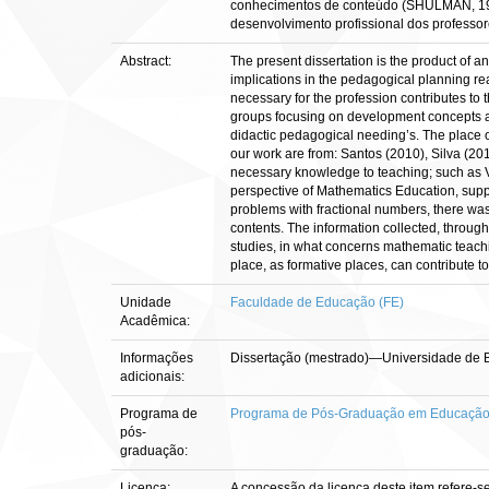
conhecimentos de conteúdo (SHULMAN, 1986)
desenvolvimento profissional dos professor
Abstract:
The present dissertation is the product of 
implications in the pedagogical planning re
necessary for the profession contributes to
groups focusing on development concepts and
didactic pedagogical needing’s. The place of
our work are from: Santos (2010), Silva (20
necessary knowledge to teaching; such as V
perspective of Mathematics Education, supp
problems with fractional numbers, there was
contents. The information collected, through
studies, in what concerns mathematic teachi
place, as formative places, can contribute t
Unidade
Faculdade de Educação (FE)
Acadêmica:
Informações
Dissertação (mestrado)—Universidade de 
adicionais:
Programa de
Programa de Pós-Graduação em Educaçã
pós-
graduação:
Licença:
A concessão da licença deste item refere-s