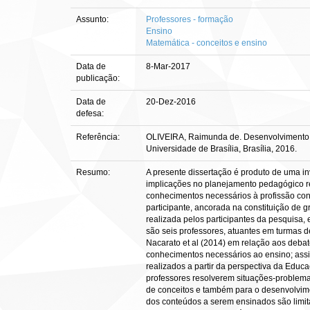
Assunto:
Professores - formação
Ensino
Matemática - conceitos e ensino
Data de
8-Mar-2017
publicação:
Data de
20-Dez-2016
defesa:
Referência:
OLIVEIRA, Raimunda de. Desenvolvimento de
Universidade de Brasília, Brasília, 2016.
Resumo:
A presente dissertação é produto de uma i
implicações no planejamento pedagógico re
conhecimentos necessários à profissão cont
participante, ancorada na constituição de 
realizada pelos participantes da pesquisa,
são seis professores, atuantes em turmas de
Nacarato et al (2014) em relação aos deba
conhecimentos necessários ao ensino; ass
realizados a partir da perspectiva da Edu
professores resolverem situações-problema 
de conceitos e também para o desenvolvim
dos conteúdos a serem ensinados são limita