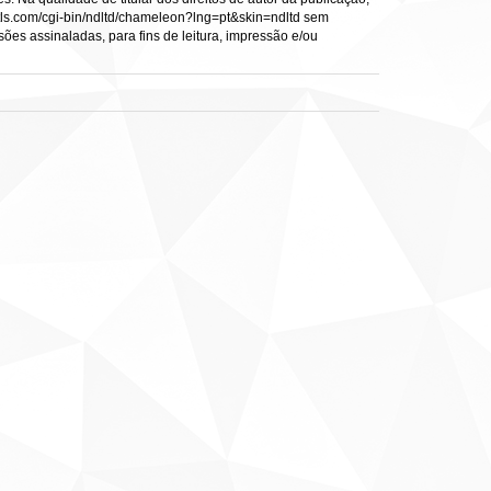
s.vtls.com/cgi-bin/ndltd/chameleon?lng=pt&skin=ndltd sem
sões assinaladas, para fins de leitura, impressão e/ou