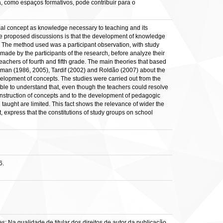
 como espaços formativos, pode contribuir para o
ical concept as knowledge necessary to teaching and its
the proposed discussions is that the development of knowledge
k. The method used was a participant observation, with study
ade by the participants of the research, before analyze their
eachers of fourth and fifth grade. The main theories that based
ulman (1986, 2005), Tardif (2002) and Roldão (2007) about the
lopment of concepts. The studies were carried out from the
le to understand that, even though the teachers could resolve
construction of concepts and to the development of pedagogic
 taught are limited. This fact shows the relevance of wider the
express that the constitutions of study groups on school
6.
: Na qualidade de titular dos direitos de autor da publicação,