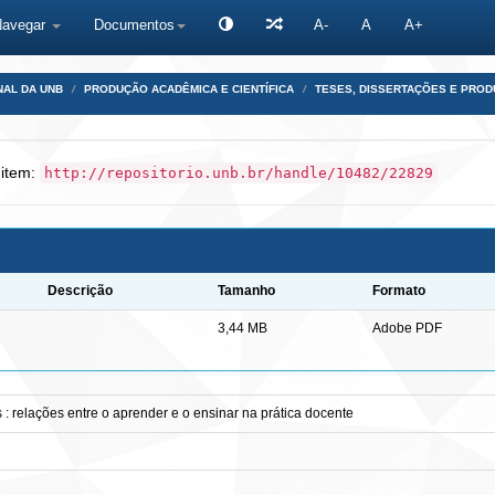
Navegar
Documentos
A-
A
A+
NAL DA UNB
PRODUÇÃO ACADÊMICA E CIENTÍFICA
TESES, DISSERTAÇÕES E PRO
 item:
http://repositorio.unb.br/handle/10482/22829
Descrição
Tamanho
Formato
3,44 MB
Adobe PDF
 relações entre o aprender e o ensinar na prática docente