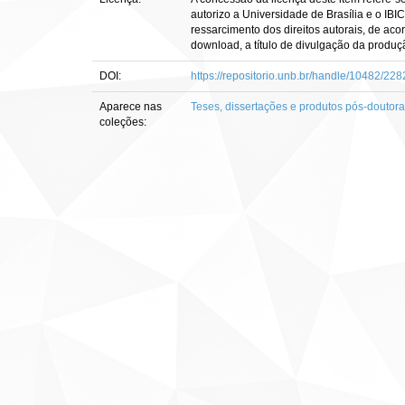
autorizo a Universidade de Brasília e o IBI
ressarcimento dos direitos autorais, de aco
download, a título de divulgação da produção 
DOI:
https://repositorio.unb.br/handle/10482/228
Aparece nas
Teses, dissertações e produtos pós-doutor
coleções: