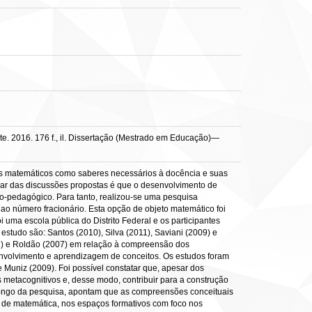
e. 2016. 176 f., il. Dissertação (Mestrado em Educação)—
tos matemáticos como saberes necessários à docência e suas
lar das discussões propostas é que o desenvolvimento de
co-pedagógico. Para tanto, realizou-se uma pesquisa
 ao número fracionário. Esta opção de objeto matemático foi
 uma escola pública do Distrito Federal e os participantes
estudo são: Santos (2010), Silva (2011), Saviani (2009) e
002) e Roldão (2007) em relação à compreensão dos
nvolvimento e aprendizagem de conceitos. Os estudos foram
Muniz (2009). Foi possível constatar que, apesar dos
 metacognitivos e, desse modo, contribuir para a construção
longo da pesquisa, apontam que as compreensões conceituais
o de matemática, nos espaços formativos com foco nos