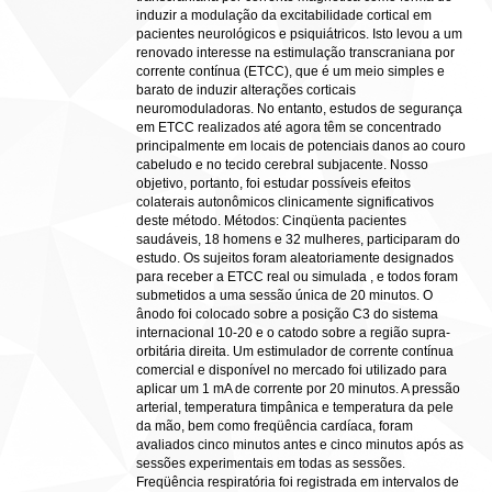
induzir a modulação da excitabilidade cortical em
pacientes neurológicos e psiquiátricos. Isto levou a um
renovado interesse na estimulação transcraniana por
corrente contínua (ETCC), que é um meio simples e
barato de induzir alterações corticais
neuromoduladoras. No entanto, estudos de segurança
em ETCC realizados até agora têm se concentrado
principalmente em locais de potenciais danos ao couro
cabeludo e no tecido cerebral subjacente. Nosso
objetivo, portanto, foi estudar possíveis efeitos
colaterais autonômicos clinicamente significativos
deste método. Métodos: Cinqüenta pacientes
saudáveis, 18 homens e 32 mulheres, participaram do
estudo. Os sujeitos foram aleatoriamente designados
para receber a ETCC real ou simulada , e todos foram
submetidos a uma sessão única de 20 minutos. O
ânodo foi colocado sobre a posição C3 do sistema
internacional 10-20 e o catodo sobre a região supra-
orbitária direita. Um estimulador de corrente contínua
comercial e disponível no mercado foi utilizado para
aplicar um 1 mA de corrente por 20 minutos. A pressão
arterial, temperatura timpânica e temperatura da pele
da mão, bem como freqüência cardíaca, foram
avaliados cinco minutos antes e cinco minutos após as
sessões experimentais em todas as sessões.
Freqüência respiratória foi registrada em intervalos de