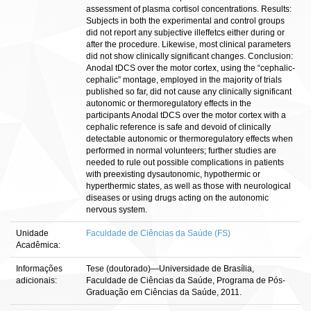
assessment of plasma cortisol concentrations. Results:
Subjects in both the experimental and control groups
did not report any subjective illeffetcs either during or
after the procedure. Likewise, most clinical parameters
did not show clinically significant changes. Conclusion:
Anodal tDCS over the motor cortex, using the “cephalic-
cephalic” montage, employed in the majority of trials
published so far, did not cause any clinically significant
autonomic or thermoregulatory effects in the
participants Anodal tDCS over the motor cortex with a
cephalic reference is safe and devoid of clinically
detectable autonomic or thermoregulatory effects when
performed in normal volunteers; further studies are
needed to rule out possible complications in patients
with preexisting dysautonomic, hypothermic or
hyperthermic states, as well as those with neurological
diseases or using drugs acting on the autonomic
nervous system.
Unidade
Faculdade de Ciências da Saúde (FS)
Acadêmica:
Informações
Tese (doutorado)—Universidade de Brasília,
adicionais:
Faculdade de Ciências da Saúde, Programa de Pós-
Graduação em Ciências da Saúde, 2011.