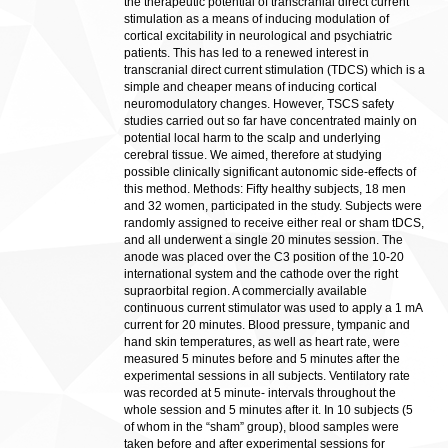
the therapeutic potential of transcranial direct current
stimulation as a means of inducing modulation of
cortical excitability in neurological and psychiatric
patients. This has led to a renewed interest in
transcranial direct current stimulation (TDCS) which is a
simple and cheaper means of inducing cortical
neuromodulatory changes. However, TSCS safety
studies carried out so far have concentrated mainly on
potential local harm to the scalp and underlying
cerebral tissue. We aimed, therefore at studying
possible clinically significant autonomic side-effects of
this method. Methods: Fifty healthy subjects, 18 men
and 32 women, participated in the study. Subjects were
randomly assigned to receive either real or sham tDCS,
and all underwent a single 20 minutes session. The
anode was placed over the C3 position of the 10-20
international system and the cathode over the right
supraorbital region. A commercially available
continuous current stimulator was used to apply a 1 mA
current for 20 minutes. Blood pressure, tympanic and
hand skin temperatures, as well as heart rate, were
measured 5 minutes before and 5 minutes after the
experimental sessions in all subjects. Ventilatory rate
was recorded at 5 minute- intervals throughout the
whole session and 5 minutes after it. In 10 subjects (5
of whom in the “sham” group), blood samples were
taken before and after experimental sessions for