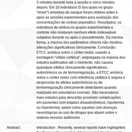
5 minutos durante toda a sessão e cinco minutos
depois. Em 10 indivíduos (5 dos quais no grupo
"sham") amostras de sangue foram obtidas antes e
após as sessões experimentais para avaliação das
concentrações de cortisol plasmático. Resultados: os
indivíduos de ambos os grupos experimentais e
controle não relataram nenhum efeito indesejável
subjetivo durante ou após o procedimento. Da mesma
forma, a maioria dos parâmetros clínicos não mostrou
alterações significativas clinicamente. Conclusão:
ETCC anódica sobre o córtex motor, usando a
montagem "céfalo-cefálica", empregada na maioria dos
estudos publicados até o momento, não causou
quaisquer efeitos clinicamente significativos,
autonômicos ou de termorregulação, a ETCC anódica
sobre o córtex motor com referência cefálica é segura e
desprovida de efeitos autonômicos ou de
termorregulação clinicamente detectáveis quando
realizada em voluntários normais. São necessários
mais estudos para descartar possíveis complicações
em pacientes com estados disautonômicos, hipotermia
ou hipertermia, assim como aqueles com doenças
neurológicas ou uso de drogas que atuam sobre o
sistema nervoso autônomo.
Abstract:
Introduction : Recently, several reports have highlighted