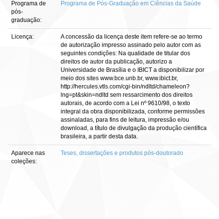
Programa de
Programa de Pós-Graduação em Ciências da Saúde
pós-
graduação:
Licença:
A concessão da licença deste item refere-se ao termo
de autorização impresso assinado pelo autor com as
seguintes condições: Na qualidade de titular dos
direitos de autor da publicação, autorizo a
Universidade de Brasília e o IBICT a disponibilizar por
meio dos sites www.bce.unb.br, www.ibict.br,
http://hercules.vtls.com/cgi-bin/ndltd/chameleon?
lng=pt&skin=ndltd sem ressarcimento dos direitos
autorais, de acordo com a Lei nº 9610/98, o texto
integral da obra disponibilizada, conforme permissões
assinaladas, para fins de leitura, impressão e/ou
download, a título de divulgação da produção científica
brasileira, a partir desta data.
Aparece nas
Teses, dissertações e produtos pós-doutorado
coleções: