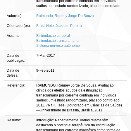
transcraniana por corrente contínua em indivíduos
sadios : um estudo randomizado, placebo controlado
Autor(es):
Raimundo, Ronney Jorge De Souza
Orientador(es):
Brasil Neto, Joaquim Pereira
Assunto:
Estimulação cerebral
Estimulação transcraniana
Sistema nervoso autônomo
Data de
7-Mar-2017
publicação:
Data de
9-Fev-2011
defesa:
Referência:
RAIMUNDO, Ronney Jorge De Souza. Avaliação
clínica dos efeitos agudos da estimulação
transcraniana por corrente contínua em indivíduos
sadios: um estudo randomizado, placebo controlado.
2011. 76 f. il. Tese (Doutorado em Ciências da Saúde)
—Universidade de Brasília, Brasília, 2011.
Resumo:
Introdução: Recentemente, vários relatos têm
destacado o potencial terapêutico da estimulação
transcraniana por corrente magnética como forma de