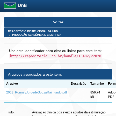
Skip
Voltar
navigation
REPOSITÓRIO INSTITUCIONAL DA UNB
PRODUÇÃO ACADÊMICA E CIENTÍFICA
TESES, DISSERTAÇÕES E PRODUTOS PÓS-DOUTORADO
Use este identificador para citar ou linkar para este item:
http://repositorio.unb.br/handle/10482/22820
Arquivos associados a este item:
Arquivo
Descrição
Tamanho
Form
2011_RonneyJorgedeSouzaRaimundo.pdf
856,74
Adob
kB
PDF
Título:
Avaliação clínica dos efeitos agudos da estimulação