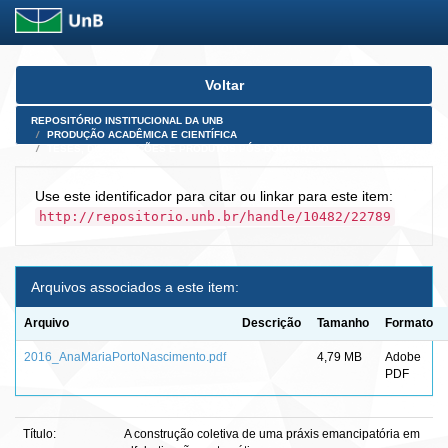
Skip
Voltar
navigation
REPOSITÓRIO INSTITUCIONAL DA UNB
PRODUÇÃO ACADÊMICA E CIENTÍFICA
TESES, DISSERTAÇÕES E PRODUTOS PÓS-DOUTORADO
Use este identificador para citar ou linkar para este item:
http://repositorio.unb.br/handle/10482/22789
Arquivos associados a este item:
Arquivo
Descrição
Tamanho
Formato
2016_AnaMariaPortoNascimento.pdf
4,79 MB
Adobe
PDF
Título:
A construção coletiva de uma práxis emancipatória em