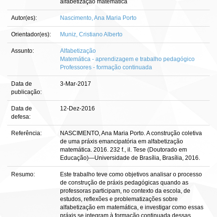
alfabetização matemática
Autor(es):
Nascimento, Ana Maria Porto
Orientador(es):
Muniz, Cristiano Alberto
Assunto:
Alfabetização
Matemática - aprendizagem e trabalho pedagógico
Professores - formação continuada
Data de
3-Mar-2017
publicação:
Data de
12-Dez-2016
defesa:
Referência:
NASCIMENTO, Ana Maria Porto. A construção coletiva
de uma práxis emancipatória em alfabetização
matemática. 2016. 232 f., il. Tese (Doutorado em
Educação)—Universidade de Brasília, Brasília, 2016.
Resumo:
Este trabalho teve como objetivos analisar o processo
de construção de práxis pedagógicas quando as
professoras participam, no contexto da escola, de
estudos, reflexões e problematizações sobre
alfabetização em matemática, e investigar como essas
práxis se integram à formação continuada dessas