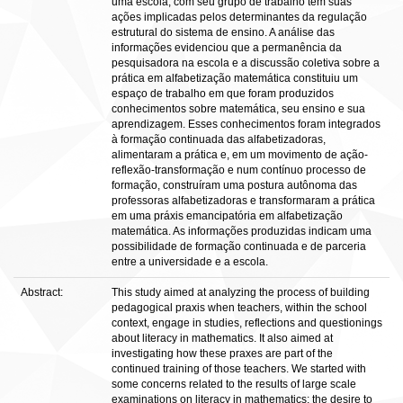
uma escola, com seu grupo de trabalho tem suas
ações implicadas pelos determinantes da regulação
estrutural do sistema de ensino. A análise das
informações evidenciou que a permanência da
pesquisadora na escola e a discussão coletiva sobre a
prática em alfabetização matemática constituiu um
espaço de trabalho em que foram produzidos
conhecimentos sobre matemática, seu ensino e sua
aprendizagem. Esses conhecimentos foram integrados
à formação continuada das alfabetizadoras,
alimentaram a prática e, em um movimento de ação-
reflexão-transformação e num contínuo processo de
formação, construíram uma postura autônoma das
professoras alfabetizadoras e transformaram a prática
em uma práxis emancipatória em alfabetização
matemática. As informações produzidas indicam uma
possibilidade de formação continuada e de parceria
entre a universidade e a escola.
Abstract:
This study aimed at analyzing the process of building
pedagogical praxis when teachers, within the school
context, engage in studies, reflections and questionings
about literacy in mathematics. It also aimed at
investigating how these praxes are part of the
continued training of those teachers. We started with
some concerns related to the results of large scale
examinations on literacy in mathematics; the desire to