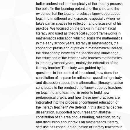
better understand the complexity of the literacy process;
the belief in the learning potential of the child and the
evidence that the teacher produces knowledge about
teaching in different work spaces, especially when he
takes part in spaces for reflection and discussion of his
practice. We focused on the praxis in mathematical
literacy and used as theoretical support frameworks in
mathematics education which discuss the mathematics
in the early school years, literacy in mathematics, the
concept of praxis and of praxis in mathematical literacy,
the relationship between the teacher and knowledge,
the education of the teacher who teaches mathematics
in the early school years, mainly the education of the
literacy teacher. The study was guided by the
questions: in the context of the school, how does the
constitution of a space for reflection, questioning, study
and discussion about the mathematical literacy practice
contributes to the production of knowledge by teachers
on teaching and learning, in order to build new
pedagogical praxis; and how these new practices are
integrated into the process of continued education of
the literacy teacher? We defend in this doctoral degree
dissertation, supported by our research, that the
constitution of an area of questioning, reflection, study
and discussion about praxis on mathematics literacy,
sets itself as continued education of literacy teachers in