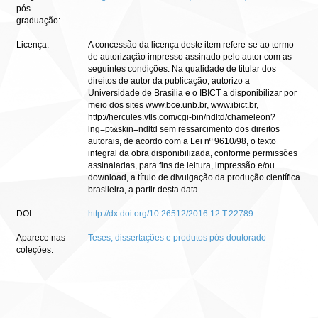
pós-
graduação:
Licença:
A concessão da licença deste item refere-se ao termo
de autorização impresso assinado pelo autor com as
seguintes condições: Na qualidade de titular dos
direitos de autor da publicação, autorizo a
Universidade de Brasília e o IBICT a disponibilizar por
meio dos sites www.bce.unb.br, www.ibict.br,
http://hercules.vtls.com/cgi-bin/ndltd/chameleon?
lng=pt&skin=ndltd sem ressarcimento dos direitos
autorais, de acordo com a Lei nº 9610/98, o texto
integral da obra disponibilizada, conforme permissões
assinaladas, para fins de leitura, impressão e/ou
download, a título de divulgação da produção científica
brasileira, a partir desta data.
DOI:
http://dx.doi.org/10.26512/2016.12.T.22789
Aparece nas
Teses, dissertações e produtos pós-doutorado
coleções: