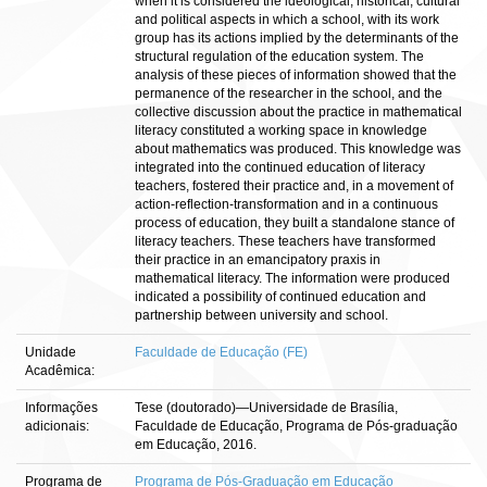
when it is considered the ideological, historical, cultural
and political aspects in which a school, with its work
group has its actions implied by the determinants of the
structural regulation of the education system. The
analysis of these pieces of information showed that the
permanence of the researcher in the school, and the
collective discussion about the practice in mathematical
literacy constituted a working space in knowledge
about mathematics was produced. This knowledge was
integrated into the continued education of literacy
teachers, fostered their practice and, in a movement of
action-reflection-transformation and in a continuous
process of education, they built a standalone stance of
literacy teachers. These teachers have transformed
their practice in an emancipatory praxis in
mathematical literacy. The information were produced
indicated a possibility of continued education and
partnership between university and school.
Unidade
Faculdade de Educação (FE)
Acadêmica:
Informações
Tese (doutorado)—Universidade de Brasília,
adicionais:
Faculdade de Educação, Programa de Pós-graduação
em Educação, 2016.
Programa de
Programa de Pós-Graduação em Educação