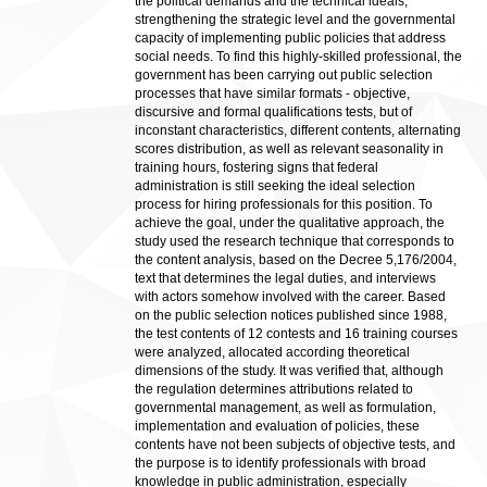
the political demands and the technical ideals,
strengthening the strategic level and the governmental
capacity of implementing public policies that address
social needs. To find this highly-skilled professional, the
government has been carrying out public selection
processes that have similar formats - objective,
discursive and formal qualifications tests, but of
inconstant characteristics, different contents, alternating
scores distribution, as well as relevant seasonality in
training hours, fostering signs that federal
administration is still seeking the ideal selection
process for hiring professionals for this position. To
achieve the goal, under the qualitative approach, the
study used the research technique that corresponds to
the content analysis, based on the Decree 5,176/2004,
text that determines the legal duties, and interviews
with actors somehow involved with the career. Based
on the public selection notices published since 1988,
the test contents of 12 contests and 16 training courses
were analyzed, allocated according theoretical
dimensions of the study. It was verified that, although
the regulation determines attributions related to
governmental management, as well as formulation,
implementation and evaluation of policies, these
contents have not been subjects of objective tests, and
the purpose is to identify professionals with broad
knowledge in public administration, especially