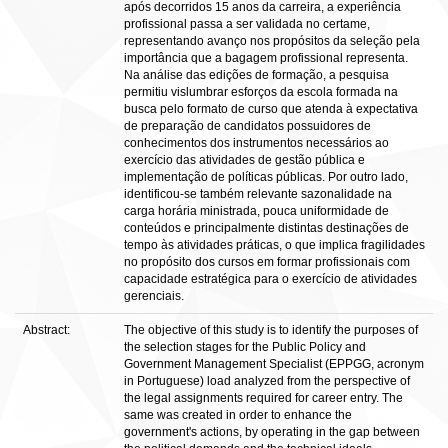
após decorridos 15 anos da carreira, a experiência
profissional passa a ser validada no certame,
representando avanço nos propósitos da seleção pela
importância que a bagagem profissional representa.
Na análise das edições de formação, a pesquisa
permitiu vislumbrar esforços da escola formada na
busca pelo formato de curso que atenda à expectativa
de preparação de candidatos possuidores de
conhecimentos dos instrumentos necessários ao
exercício das atividades de gestão pública e
implementação de políticas públicas. Por outro lado,
identificou-se também relevante sazonalidade na
carga horária ministrada, pouca uniformidade de
conteúdos e principalmente distintas destinações de
tempo às atividades práticas, o que implica fragilidades
no propósito dos cursos em formar profissionais com
capacidade estratégica para o exercício de atividades
gerenciais.
Abstract:
The objective of this study is to identify the purposes of
the selection stages for the Public Policy and
Government Management Specialist (EPPGG, acronym
in Portuguese) load analyzed from the perspective of
the legal assignments required for career entry. The
same was created in order to enhance the
government's actions, by operating in the gap between