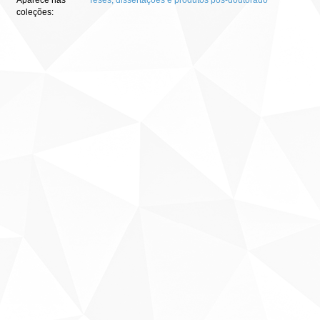
Aparece nas
Teses, dissertações e produtos pós-doutorado
coleções: