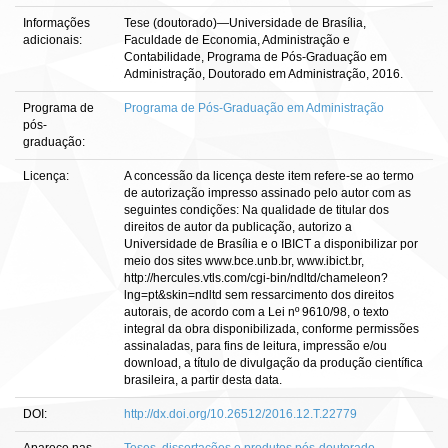
Informações
Tese (doutorado)—Universidade de Brasília,
adicionais:
Faculdade de Economia, Administração e
Contabilidade, Programa de Pós-Graduação em
Administração, Doutorado em Administração, 2016.
Programa de
Programa de Pós-Graduação em Administração
pós-
graduação:
Licença:
A concessão da licença deste item refere-se ao termo
de autorização impresso assinado pelo autor com as
seguintes condições: Na qualidade de titular dos
direitos de autor da publicação, autorizo a
Universidade de Brasília e o IBICT a disponibilizar por
meio dos sites www.bce.unb.br, www.ibict.br,
http://hercules.vtls.com/cgi-bin/ndltd/chameleon?
lng=pt&skin=ndltd sem ressarcimento dos direitos
autorais, de acordo com a Lei nº 9610/98, o texto
integral da obra disponibilizada, conforme permissões
assinaladas, para fins de leitura, impressão e/ou
download, a título de divulgação da produção científica
brasileira, a partir desta data.
DOI:
http://dx.doi.org/10.26512/2016.12.T.22779