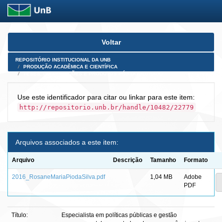
Skip
Voltar
navigation
REPOSITÓRIO INSTITUCIONAL DA UNB
PRODUÇÃO ACADÊMICA E CIENTÍFICA
TESES, DISSERTAÇÕES E PRODUTOS PÓS-DOUTORADO
Use este identificador para citar ou linkar para este item:
http://repositorio.unb.br/handle/10482/22779
Arquivos associados a este item:
Arquivo
Descrição
Tamanho
Formato
2016_RosaneMariaPiodaSilva.pdf
1,04 MB
Adobe
PDF
Título:
Especialista em políticas públicas e gestão