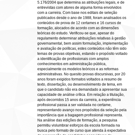
5.176/2004 que determina as atribuições legais, e de
entrevistas com atores de alguma forma envolvidos
com a carreira. Com base nos editais de seleção
publicados desde o ano de 1988, foram analisados os
conteúdos de prova de 12 certames e 16 cursos de
formação, alocados de acordo com as dimensões
teóricas do estudo. Verificou-se que, apesar do
regulamento determinar atribuições relativas à gestão
governamental, bem assim formulação, implementação
e avaliação de políticas, estes conteúdos não têm sido
temas de provas objetivas, estando o propósito voltado
a identificação de profissionais com amplos
conhecimentos em administração pública,
especialmente os modelos teóricos e as reformas
administrativas. No quesito provas discursivas, por 20
anos foram exigidos formatos voltados a resumo de
texto, dissertação, ou desenvolvimento de tema, em
que o candidato não era demandado a apresentar sua
capacidade de análise crítica. Em relação a titulação,
após decorridos 15 anos da carreira, a experiência
profissional passa a ser validada no certame,
representando avanço nos propósitos da seleção pela
importância que a bagagem profissional representa.
Na análise das edições de formação, a pesquisa
permitiu vislumbrar esforços da escola formada na
busca pelo formato de curso que atenda à expectativa