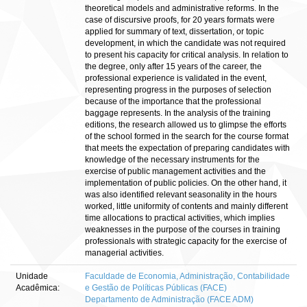
theoretical models and administrative reforms. In the
case of discursive proofs, for 20 years formats were
applied for summary of text, dissertation, or topic
development, in which the candidate was not required
to present his capacity for critical analysis. In relation to
the degree, only after 15 years of the career, the
professional experience is validated in the event,
representing progress in the purposes of selection
because of the importance that the professional
baggage represents. In the analysis of the training
editions, the research allowed us to glimpse the efforts
of the school formed in the search for the course format
that meets the expectation of preparing candidates with
knowledge of the necessary instruments for the
exercise of public management activities and the
implementation of public policies. On the other hand, it
was also identified relevant seasonality in the hours
worked, little uniformity of contents and mainly different
time allocations to practical activities, which implies
weaknesses in the purpose of the courses in training
professionals with strategic capacity for the exercise of
managerial activities.
Unidade
Faculdade de Economia, Administração, Contabilidade
Acadêmica:
e Gestão de Políticas Públicas (FACE)
Departamento de Administração (FACE ADM)