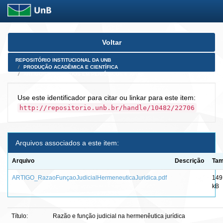
Skip
Voltar
navigation
REPOSITÓRIO INSTITUCIONAL DA UNB
PRODUÇÃO ACADÊMICA E CIENTÍFICA
ARTIGOS PUBLICADOS EM PERIÓDICOS E AFINS
Use este identificador para citar ou linkar para este item:
http://repositorio.unb.br/handle/10482/22706
Arquivos associados a este item:
Arquivo
Descrição
Ta
ARTIGO_RazaoFunçaoJudicialHermeneuticaJuridica.pdf
149
kB
Título:
Razão e função judicial na hermenêutica jurídica