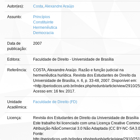
Autor(es):
Costa, Alexandre Araújo
Assunto:
Princípios
Constituinte
Hermenêutica
Democracia
Data de
2007
publicação:
Editora:
Faculdade de Direito - Universidade de Brasília
Referência:
COSTA, Alexandre Araújo. Razão e função judicial na
hermenêutica hurídica. Revista dos Estudantes de Direito da
Universidade de Brasília, n. 6, p. 33-48, 2007. Disponível em:
<http://periodicos.unb.br/index.php/redunb/article/view/2910/2
Acesso em: 16 fev. 2017.
Unidade
Faculdade de Direito (FD)
Acadêmica:
Licença:
Revista dos Estudantes de Direito da Universidade de Brasília 
Este trabalho foi licenciado com uma Licença Creative Commo
Atribuição-NãoComercial 3.0 Não Adaptada (CC BY-NC-SA 3.0
Fonte:
http://periodicos.unb.br/index.php/redunb/article/view/2910/251