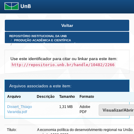
Skip
Voltar
navigation
REPOSITÓRIO INSTITUCIONAL DA UNB
PRODUÇÃO ACADÊMICA E CIENTÍFICA
TESES, DISSERTAÇÕES E PRODUTOS PÓS-DOUTORADO
Use este identificador para citar ou linkar para este item:
http://repositorio.unb.br/handle/10482/2266
Arquivos associados a este item:
Arquivo
Descrição
Tamanho
Formato
Dissert_Thiago
1,31 MB
Adobe
Visualizar/Abrir
Varanda.pdf
PDF
Título:
A economia política do desenvolvimento regional na União 