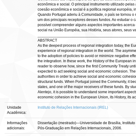
econômica e social. O principal instrumento utilizado pelas
coesão econômica e social é a política regional européia, 
Quando Portugal aderiu à Comunidade, o país se tornou o 
um dos principais receptores desses fundos. Ao estudar o c
possível compreender alguns aspectos importantes acerca
social na União Européia, sua História, seus atores, seus v
______________________________________________
ABSTRACT
As the deepest process of regional integration today, the Eu
experience of regional integration in the world. The asymme
to the adoption of policies to avoid or minimize negative effe
the integration. In these work, the History of the European i
reader to observe how, since the first Community Treaty until
expected to act seeking social and economic cohesion. Th
authorities in order to achieve social and economic cohesi
structural funds. When Portugal joined the Community, it 
states, and one of the major receivers of these funds. By stu
Alentejo, it is possible to understand some important aspects
economic cohesion in the European Union, its History, its acto
Unidade
Instituto de Relações Internacionais (IREL)
Acadêmica:
Informações
Dissertação (mestrado)—Universidade de Brasília, Institut
adicionais:
Pós-Graduação em Relações Internacionais, 2006.