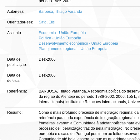
período 1986-2002
Autor(es):
Barbosa, Thiago Varanda
Orientador(es):
Sato, Eiiti
Assunto:
Economia - União Européia
Política - União Européia
Desenvolvimento econômico - União Européia
Planejamento regional - União Européia
Data de
Dez-2006
publicação:
Data de
Dez-2006
defesa:
Referência:
BARBOSA, Thiago Varanda. A economia política do desenvo
da região do Alentejo no período 1986-2002. 2006. 155 f., 
Internacionais)-Instituto de Relações Internacionais, Univers
Resumo:
Como o mais profundo processo de integração regional da 
referência para toda experiência de integração regional no
fronteiras levaram a Comunidade à adotar políticas para evi
processo de liberalização trazido pela integração. No prese
européia e o caso de Portugal permitem ao leitor observar
Comunidade até hoje, espera-se que as autoridades polít