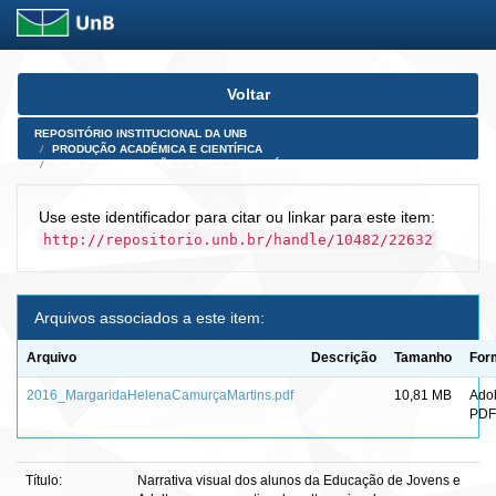
Skip
Voltar
navigation
REPOSITÓRIO INSTITUCIONAL DA UNB
PRODUÇÃO ACADÊMICA E CIENTÍFICA
TESES, DISSERTAÇÕES E PRODUTOS PÓS-DOUTORADO
Use este identificador para citar ou linkar para este item:
http://repositorio.unb.br/handle/10482/22632
Arquivos associados a este item:
Arquivo
Descrição
Tamanho
For
2016_MargaridaHelenaCamurçaMartins.pdf
10,81 MB
Ado
PDF
Título:
Narrativa visual dos alunos da Educação de Jovens e