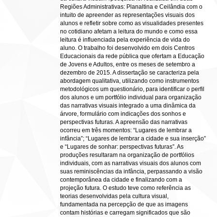
Regiões Administrativas: Planaltina e Ceilândia com o
intuito de apreender as representações visuais dos
alunos e refletir sobre como as visualidades presentes
no cotidiano afetam a leitura do mundo e como essa
leitura é influenciada pela experiência de vida do
aluno. O trabalho foi desenvolvido em dois Centros
Educacionais da rede pública que ofertam a Educação
de Jovens e Adultos, entre os meses de setembro a
dezembro de 2015. A dissertação se caracteriza pela
abordagem qualitativa, utilizando como instrumentos
metodológicos um questionário, para identificar o perfil
dos alunos e um portfólio individual para organização
das narrativas visuais integrado a uma dinâmica da
árvore, formulário com indicações dos sonhos e
perspectivas futuras. A apreensão das narrativas
ocorreu em três momentos: “Lugares de lembrar a
infância”; “Lugares de lembrar a cidade e sua inserção”
e “Lugares de sonhar: perspectivas futuras”. As
produções resultaram na organização de portfólios
individuais, com as narrativas visuais dos alunos com
suas reminiscências da infância, perpassando a visão
contemporânea da cidade e finalizando com a
projeção futura. O estudo teve como referência as
teorias desenvolvidas pela cultura visual,
fundamentada na percepção de que as imagens
contam histórias e carregam significados que são