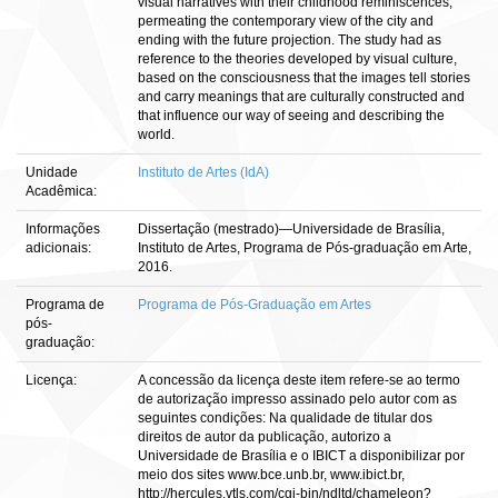
visual narratives with their childhood reminiscences,
permeating the contemporary view of the city and
ending with the future projection. The study had as
reference to the theories developed by visual culture,
based on the consciousness that the images tell stories
and carry meanings that are culturally constructed and
that influence our way of seeing and describing the
world.
Unidade
Instituto de Artes (IdA)
Acadêmica:
Informações
Dissertação (mestrado)—Universidade de Brasília,
adicionais:
Instituto de Artes, Programa de Pós-graduação em Arte,
2016.
Programa de
Programa de Pós-Graduação em Artes
pós-
graduação:
Licença:
A concessão da licença deste item refere-se ao termo
de autorização impresso assinado pelo autor com as
seguintes condições: Na qualidade de titular dos
direitos de autor da publicação, autorizo a
Universidade de Brasília e o IBICT a disponibilizar por
meio dos sites www.bce.unb.br, www.ibict.br,
http://hercules.vtls.com/cgi-bin/ndltd/chameleon?