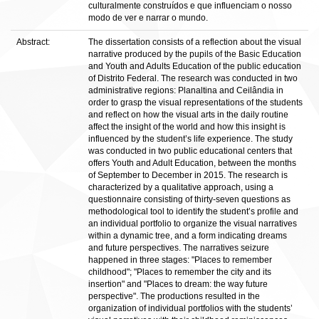
culturalmente construídos e que influenciam o nosso
modo de ver e narrar o mundo.
Abstract:
The dissertation consists of a reflection about the visual
narrative produced by the pupils of the Basic Education
and Youth and Adults Education of the public education
of Distrito Federal. The research was conducted in two
administrative regions: Planaltina and Ceilândia in
order to grasp the visual representations of the students
and reflect on how the visual arts in the daily routine
affect the insight of the world and how this insight is
influenced by the student’s life experience. The study
was conducted in two public educational centers that
offers Youth and Adult Education, between the months
of September to December in 2015. The research is
characterized by a qualitative approach, using a
questionnaire consisting of thirty-seven questions as
methodological tool to identify the student’s profile and
an individual portfolio to organize the visual narratives
within a dynamic tree, and a form indicating dreams
and future perspectives. The narratives seizure
happened in three stages: "Places to remember
childhood"; "Places to remember the city and its
insertion" and "Places to dream: the way future
perspective". The productions resulted in the
organization of individual portfolios with the students’