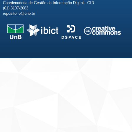
Coordenadoria de Gestão da Informação Digital - GID
(61) 3107-2683
repositorio@unb.br
Fale conosco
Sobre