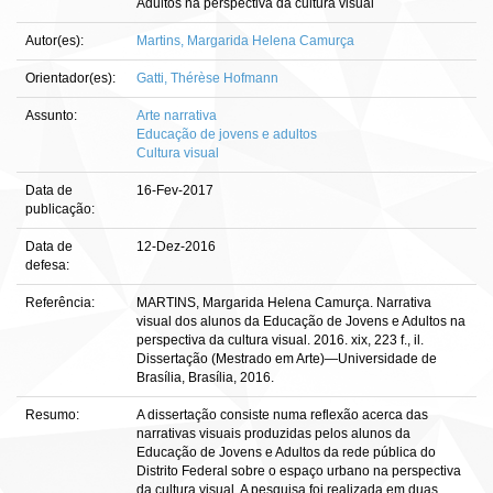
Adultos na perspectiva da cultura visual
Autor(es):
Martins, Margarida Helena Camurça
Orientador(es):
Gatti, Thérèse Hofmann
Assunto:
Arte narrativa
Educação de jovens e adultos
Cultura visual
Data de
16-Fev-2017
publicação:
Data de
12-Dez-2016
defesa:
Referência:
MARTINS, Margarida Helena Camurça. Narrativa
visual dos alunos da Educação de Jovens e Adultos na
perspectiva da cultura visual. 2016. xix, 223 f., il.
Dissertação (Mestrado em Arte)—Universidade de
Brasília, Brasília, 2016.
Resumo:
A dissertação consiste numa reflexão acerca das
narrativas visuais produzidas pelos alunos da
Educação de Jovens e Adultos da rede pública do
Distrito Federal sobre o espaço urbano na perspectiva
da cultura visual. A pesquisa foi realizada em duas