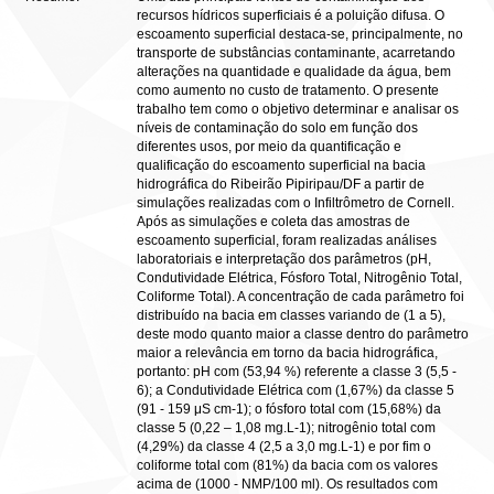
recursos hídricos superficiais é a poluição difusa. O
escoamento superficial destaca-se, principalmente, no
transporte de substâncias contaminante, acarretando
alterações na quantidade e qualidade da água, bem
como aumento no custo de tratamento. O presente
trabalho tem como o objetivo determinar e analisar os
níveis de contaminação do solo em função dos
diferentes usos, por meio da quantificação e
qualificação do escoamento superficial na bacia
hidrográfica do Ribeirão Pipiripau/DF a partir de
simulações realizadas com o Infiltrômetro de Cornell.
Após as simulações e coleta das amostras de
escoamento superficial, foram realizadas análises
laboratoriais e interpretação dos parâmetros (pH,
Condutividade Elétrica, Fósforo Total, Nitrogênio Total,
Coliforme Total). A concentração de cada parâmetro foi
distribuído na bacia em classes variando de (1 a 5),
deste modo quanto maior a classe dentro do parâmetro
maior a relevância em torno da bacia hidrográfica,
portanto: pH com (53,94 %) referente a classe 3 (5,5 -
6); a Condutividade Elétrica com (1,67%) da classe 5
(91 - 159 μS cm-1); o fósforo total com (15,68%) da
classe 5 (0,22 – 1,08 mg.L-1); nitrogênio total com
(4,29%) da classe 4 (2,5 a 3,0 mg.L-1) e por fim o
coliforme total com (81%) da bacia com os valores
acima de (1000 - NMP/100 ml). Os resultados com