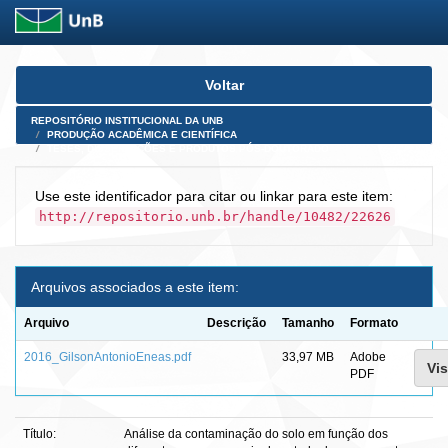
Skip
Voltar
navigation
REPOSITÓRIO INSTITUCIONAL DA UNB
PRODUÇÃO ACADÊMICA E CIENTÍFICA
TESES, DISSERTAÇÕES E PRODUTOS PÓS-DOUTORADO
Use este identificador para citar ou linkar para este item:
http://repositorio.unb.br/handle/10482/22626
Arquivos associados a este item:
Arquivo
Descrição
Tamanho
Formato
2016_GilsonAntonioEneas.pdf
33,97 MB
Adobe
Vis
PDF
Título:
Análise da contaminação do solo em função dos