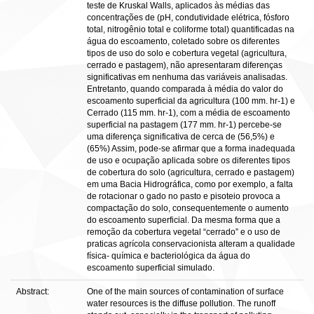
teste de Kruskal Walls, aplicados às médias das
concentrações de (pH, condutividade elétrica, fósforo
total, nitrogênio total e coliforme total) quantificadas na
água do escoamento, coletado sobre os diferentes
tipos de uso do solo e cobertura vegetal (agricultura,
cerrado e pastagem), não apresentaram diferenças
significativas em nenhuma das variáveis analisadas.
Entretanto, quando comparada à média do valor do
escoamento superficial da agricultura (100 mm. hr-1) e
Cerrado (115 mm. hr-1), com a média de escoamento
superficial na pastagem (177 mm. hr-1) percebe-se
uma diferença significativa de cerca de (56,5%) e
(65%) Assim, pode-se afirmar que a forma inadequada
de uso e ocupação aplicada sobre os diferentes tipos
de cobertura do solo (agricultura, cerrado e pastagem)
em uma Bacia Hidrográfica, como por exemplo, a falta
de rotacionar o gado no pasto e pisoteio provoca a
compactação do solo, consequentemente o aumento
do escoamento superficial. Da mesma forma que a
remoção da cobertura vegetal “cerrado” e o uso de
praticas agrícola conservacionista alteram a qualidade
física- química e bacteriológica da água do
escoamento superficial simulado.
Abstract:
One of the main sources of contamination of surface
water resources is the diffuse pollution. The runoff