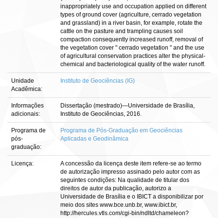
inappropriately use and occupation applied on different
types of ground cover (agriculture, cerrado vegetation
and grassland) in a river basin, for example, rotate the
cattle on the pasture and trampling causes soil
compaction consequently increased runoff, removal of
the vegetation cover " cerrado vegetation " and the use
of agricultural conservation practices alter the physical-
chemical and bacteriological quality of the water runoff.
Unidade
Instituto de Geociências (IG)
Acadêmica:
Informações
Dissertação (mestrado)—Universidade de Brasília,
adicionais:
Instituto de Geociências, 2016.
Programa de
Programa de Pós-Graduação em Geociências
pós-
Aplicadas e Geodinâmica
graduação:
Licença:
A concessão da licença deste item refere-se ao termo
de autorização impresso assinado pelo autor com as
seguintes condições: Na qualidade de titular dos
direitos de autor da publicação, autorizo a
Universidade de Brasília e o IBICT a disponibilizar por
meio dos sites www.bce.unb.br, www.ibict.br,
http://hercules.vtls.com/cgi-bin/ndltd/chameleon?