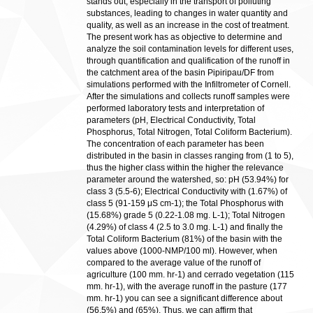
stands out, especially in the transport of polluting
substances, leading to changes in water quantity and
quality, as well as an increase in the cost of treatment.
The present work has as objective to determine and
analyze the soil contamination levels for different uses,
through quantification and qualification of the runoff in
the catchment area of the basin Pipiripau/DF from
simulations performed with the Infiltrometer of Cornell.
After the simulations and collects runoff samples were
performed laboratory tests and interpretation of
parameters (pH, Electrical Conductivity, Total
Phosphorus, Total Nitrogen, Total Coliform Bacterium).
The concentration of each parameter has been
distributed in the basin in classes ranging from (1 to 5),
thus the higher class within the higher the relevance
parameter around the watershed, so: pH (53.94%) for
class 3 (5.5-6); Electrical Conductivity with (1.67%) of
class 5 (91-159 μS cm-1); the Total Phosphorus with
(15.68%) grade 5 (0.22-1.08 mg. L-1); Total Nitrogen
(4.29%) of class 4 (2.5 to 3.0 mg. L-1) and finally the
Total Coliform Bacterium (81%) of the basin with the
values above (1000-NMP/100 ml). However, when
compared to the average value of the runoff of
agriculture (100 mm. hr-1) and cerrado vegetation (115
mm. hr-1), with the average runoff in the pasture (177
mm. hr-1) you can see a significant difference about
(56.5%) and (65%). Thus, we can affirm that