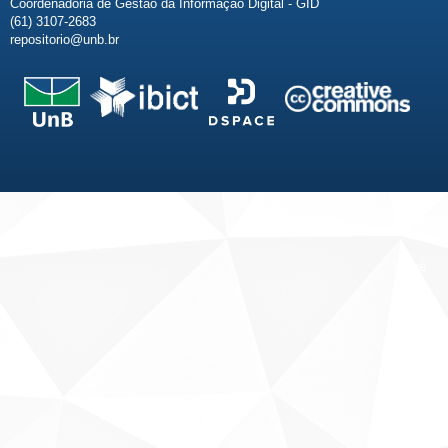
Coordenadoria de Gestão da Informação Digital - GID
(61) 3107-2683
repositorio@unb.br
Fale conosco
Sobre