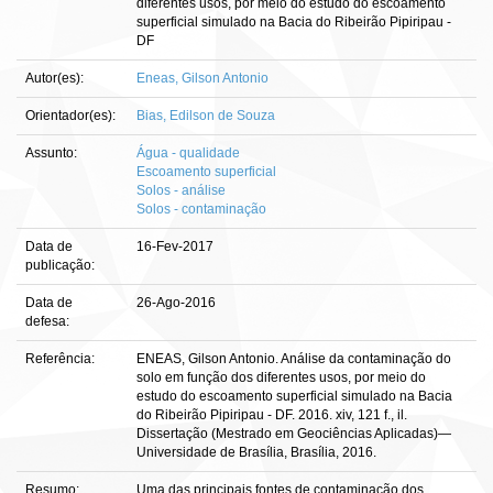
diferentes usos, por meio do estudo do escoamento
superficial simulado na Bacia do Ribeirão Pipiripau -
DF
Autor(es):
Eneas, Gilson Antonio
Orientador(es):
Bias, Edilson de Souza
Assunto:
Água - qualidade
Escoamento superficial
Solos - análise
Solos - contaminação
Data de
16-Fev-2017
publicação:
Data de
26-Ago-2016
defesa:
Referência:
ENEAS, Gilson Antonio. Análise da contaminação do
solo em função dos diferentes usos, por meio do
estudo do escoamento superficial simulado na Bacia
do Ribeirão Pipiripau - DF. 2016. xiv, 121 f., il.
Dissertação (Mestrado em Geociências Aplicadas)—
Universidade de Brasília, Brasília, 2016.
Resumo:
Uma das principais fontes de contaminação dos