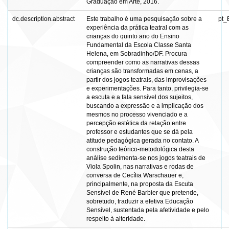
Graduação em Arte, 2016.
dc.description.abstract
Este trabalho é uma pesquisação sobre a
pt_
experiência da prática teatral com as
crianças do quinto ano do Ensino
Fundamental da Escola Classe Santa
Helena, em Sobradinho/DF. Procura
compreender como as narrativas dessas
crianças são transformadas em cenas, a
partir dos jogos teatrais, das improvisações
e experimentações. Para tanto, privilegia-se
a escuta e a fala sensível dos sujeitos,
buscando a expressão e a implicação dos
mesmos no processo vivenciado e a
percepção estética da relação entre
professor e estudantes que se dá pela
atitude pedagógica gerada no contato. A
construção teórico-metodológica desta
análise sedimenta-se nos jogos teatrais de
Viola Spolin, nas narrativas e rodas de
conversa de Cecília Warschauer e,
principalmente, na proposta da Escuta
Sensível de René Barbier que pretende,
sobretudo, traduzir a efetiva Educação
Sensível, sustentada pela afetividade e pelo
respeito à alteridade.