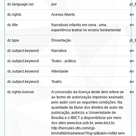
dc.language.iso
por
pt_
dc.rights
Acesso Aberto
en
dc.title
Narrativas infantis em cena : uma
en
experiência teatral no ensino fundamental
dc.type
Dissertação
pt_
dc.subject.keyword
Narrativa
en
dc.subject.keyword
Teatro - prática
en
dc.subject.keyword
Alteridade
en
dc.subject.keyword
Teatro
en
dc.rights.license
A concessão da licença deste item refere-se
en
ao termo de autorização impresso assinado
pelo autor com as seguintes condições: Na
qualidade de titular dos direitos de autor da
publicação, autorizo a Universidade de
Brasília e o IBICT a disponibilizar por meio
dos sites www.bce.unb.br, www.ibict.br,
http://hercules.vtls.com/cgi-
bin/ndltd/chameleon?lng=pt&skin=ndltd sem