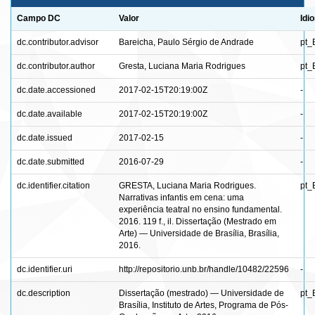
Campo DC
Valor
Idi
dc.contributor.advisor
Bareicha, Paulo Sérgio de Andrade
pt_
dc.contributor.author
Gresta, Luciana Maria Rodrigues
pt_
dc.date.accessioned
2017-02-15T20:19:00Z
-
dc.date.available
2017-02-15T20:19:00Z
-
dc.date.issued
2017-02-15
-
dc.date.submitted
2016-07-29
-
dc.identifier.citation
GRESTA, Luciana Maria Rodrigues.
pt_
Narrativas infantis em cena: uma
experiência teatral no ensino fundamental.
2016. 119 f., il. Dissertação (Mestrado em
Arte) — Universidade de Brasília, Brasília,
2016.
dc.identifier.uri
http://repositorio.unb.br/handle/10482/22596
-
dc.description
Dissertação (mestrado) — Universidade de
pt_
Brasília, Instituto de Artes, Programa de Pós-