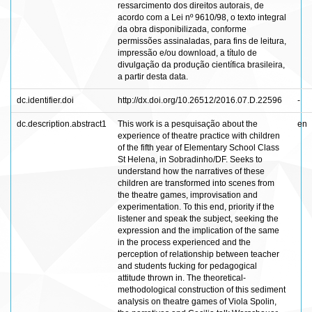
ressarcimento dos direitos autorais, de
acordo com a Lei nº 9610/98, o texto integral
da obra disponibilizada, conforme
permissões assinaladas, para fins de leitura,
impressão e/ou download, a título de
divulgação da produção científica brasileira,
a partir desta data.
dc.identifier.doi
http://dx.doi.org/10.26512/2016.07.D.22596
-
dc.description.abstract1
This work is a pesquisação about the
en
experience of theatre practice with children
of the fifth year of Elementary School Class
St Helena, in Sobradinho/DF. Seeks to
understand how the narratives of these
children are transformed into scenes from
the theatre games, improvisation and
experimentation. To this end, priority if the
listener and speak the subject, seeking the
expression and the implication of the same
in the process experienced and the
perception of relationship between teacher
and students fucking for pedagogical
attitude thrown in. The theoretical-
methodological construction of this sediment
analysis on theatre games of Viola Spolin,