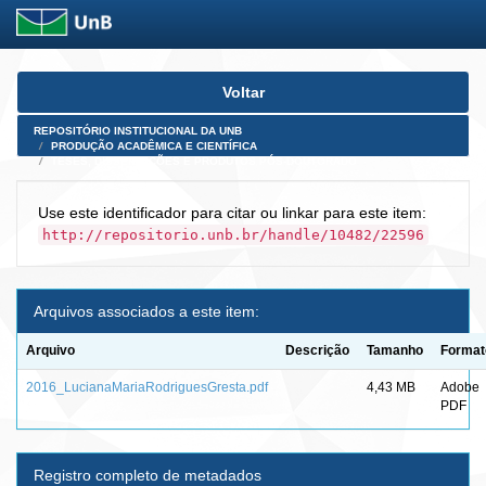
Skip
Voltar
navigation
REPOSITÓRIO INSTITUCIONAL DA UNB
PRODUÇÃO ACADÊMICA E CIENTÍFICA
TESES, DISSERTAÇÕES E PRODUTOS PÓS-DOUTORADO
Use este identificador para citar ou linkar para este item:
http://repositorio.unb.br/handle/10482/22596
Arquivos associados a este item:
Arquivo
Descrição
Tamanho
Format
2016_LucianaMariaRodriguesGresta.pdf
4,43 MB
Adobe
PDF
Registro completo de metadados