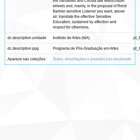
the narratives and Cecilia talk Warschauer
wheels and, mainly, in the proposal of René
Barbier sensitive Listener you want, above
all, translate the effective Sensitive
Education, sustained by affection and
respect for otherness.
dc.description.unidade
Instituto de Artes (IdA)
pt_
dc.description.ppg
Programa de Pós-Graduação em Artes
pt_
Aparece nas coleções:
Teses, dissertações e produtos pós-doutorado