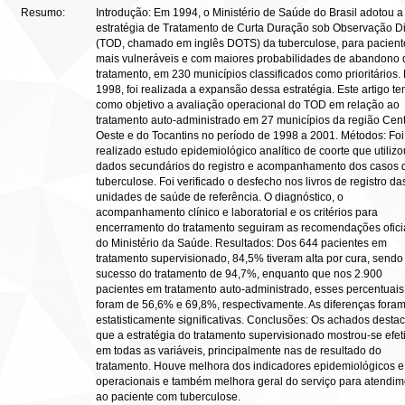
Resumo:
Introdução: Em 1994, o Ministério de Saúde do Brasil adotou a
estratégia de Tratamento de Curta Duração sob Observação Di
(TOD, chamado em inglês DOTS) da tuberculose, para pacient
mais vulneráveis e com maiores probabilidades de abandono 
tratamento, em 230 municípios classificados como prioritários.
1998, foi realizada a expansão dessa estratégia. Este artigo t
como objetivo a avaliação operacional do TOD em relação ao
tratamento auto-administrado em 27 municípios da região Cent
Oeste e do Tocantins no período de 1998 a 2001. Métodos: Foi
realizado estudo epidemiológico analítico de coorte que utilizo
dados secundários do registro e acompanhamento dos casos 
tuberculose. Foi verificado o desfecho nos livros de registro da
unidades de saúde de referência. O diagnóstico, o
acompanhamento clínico e laboratorial e os critérios para
encerramento do tratamento seguiram as recomendações ofici
do Ministério da Saúde. Resultados: Dos 644 pacientes em
tratamento supervisionado, 84,5% tiveram alta por cura, sendo
sucesso do tratamento de 94,7%, enquanto que nos 2.900
pacientes em tratamento auto-administrado, esses percentuais
foram de 56,6% e 69,8%, respectivamente. As diferenças fora
estatisticamente significativas. Conclusões: Os achados dest
que a estratégia do tratamento supervisionado mostrou-se efet
em todas as variáveis, principalmente nas de resultado do
tratamento. Houve melhora dos indicadores epidemiológicos e
operacionais e também melhora geral do serviço para atendim
ao paciente com tuberculose.