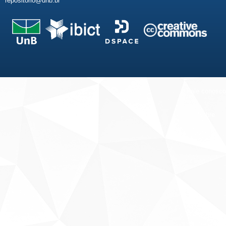
repositorio@unb.br
Fale conosco
Sobre