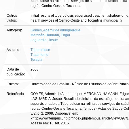
tuberculose na rotina dos serviços de saúde de municípios da
região Centro-Oeste e Tocantins
Outros
Initial results of tuberculosis supervised treatment strategy on d
títulos:
health services of Centro-Oeste and Tocantins municipality
Autor(es):
Gomes, Ademir de Albuquerque
Merchán-Hamann, Edgar
Laguardia, Josué
Assunto:
Tuberculose
Tratamento
Terapia
Data de
2008
publicação:
Editora:
Universidade de Brasília - Núcleo de Estudos de Saúde Públic
Referência:
GOMES, Ademir de Albuquerque; MERCHAN-HAMANN, Edgar
LAGUARDIA, Josué. Resultados iniciais da estratégia de trata
supervisionado da Tuberculose na rotina dos serviços de saú
região Centro-Oeste e Tocantins. Tempus - Actas de Saúde Col
v. 2, p. 2, 2008. Disponível em:
<http://www.tempus.unb.br/index.php/tempus/article/view/397/
Acesso em: 16 set. 2016.