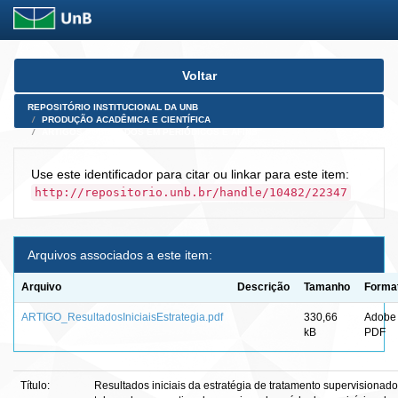
Skip
Voltar
navigation
REPOSITÓRIO INSTITUCIONAL DA UNB
PRODUÇÃO ACADÊMICA E CIENTÍFICA
ARTIGOS PUBLICADOS EM PERIÓDICOS E AFINS
Use este identificador para citar ou linkar para este item:
http://repositorio.unb.br/handle/10482/22347
Arquivos associados a este item:
Arquivo
Descrição
Tamanho
Forma
ARTIGO_ResultadosIniciaisEstrategia.pdf
330,66
Adobe
kB
PDF
Título:
Resultados iniciais da estratégia de tratamento supervisionad