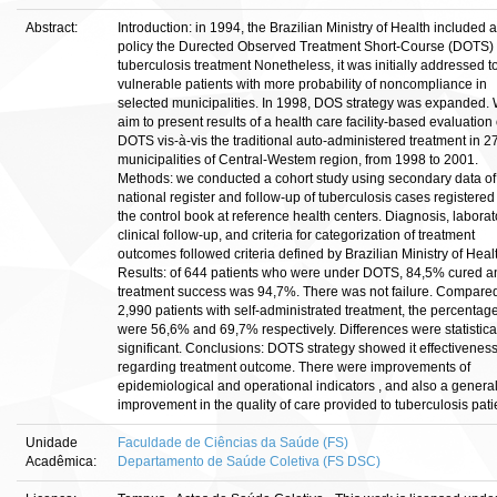
Abstract:
Introduction: in 1994, the Brazilian Ministry of Health included 
policy the Durected Observed Treatment Short-Course (DOTS) 
tuberculosis treatment Nonetheless, it was initially addressed t
vulnerable patients with more probability of noncompliance in
selected municipalities. In 1998, DOS strategy was expanded.
aim to present results of a health care facility-based evaluation 
DOTS vis-à-vis the traditional auto-administered treatment in 2
municipalities of Central-Westem region, from 1998 to 2001.
Methods: we conducted a cohort study using secondary data of
national register and follow-up of tuberculosis cases registered
the control book at reference health centers. Diagnosis, laborato
clinical follow-up, and criteria for categorization of treatment
outcomes followed criteria defined by Brazilian Ministry of Heal
Results: of 644 patients who were under DOTS, 84,5% cured a
treatment success was 94,7%. There was not failure. Compared
2,990 patients with self-administrated treatment, the percentag
were 56,6% and 69,7% respectively. Differences were statistica
significant. Conclusions: DOTS strategy showed it effectivenes
regarding treatment outcome. There were improvements of
epidemiological and operational indicators , and also a genera
improvement in the quality of care provided to tuberculosis pati
Unidade
Faculdade de Ciências da Saúde (FS)
Acadêmica:
Departamento de Saúde Coletiva (FS DSC)