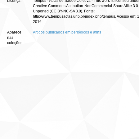
Licença:
Tempus - Actas de Saúde Coletiva - This work is licensed unde
Creative Commons Attribution-NonCommercial-ShareAlike 3.0
Unported (CC BY-NC-SA 3.0). Fonte:
http://www.tempusactas.unb.br/index.php/tempus. Acesso em: 1
2016.
Aparece
Artigos publicados em periódicos e afins
nas
coleções: